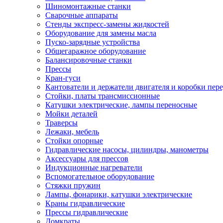
Шиномонтажные станки
Сварочные аппараты
Стенды экспресс-замены жидкостей
Оборудование для замены масла
Пуско-зарядные устройства
Общегаражное оборудование
Балансировочные станки
Прессы
Кран-гуси
Кантователи и держатели двигателя и коробки пере
Стойки, платы трансмиссионные
Катушки электрические, лампы переносные
Мойки деталей
Траверсы
Лежаки, мебель
Стойки опорные
Гидравлические насосы, цилиндры, манометры
Аксессуары для прессов
Индукционные нагреватели
Вспомогательное оборудование
Стяжки пружин
Лампы, фонарики, катушки электрические
Краны гидравлические
Прессы гидравлические
Домкраты