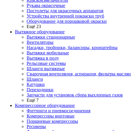
Краскоизмельчители
Рукава окрасочные
Пистолеты для окрасочных аппаратов
Устройства внутренней покраски труб
Оборудование для порошковой окраски
Ещё 23
Вытяжное оборудование
Вытяжки стационарные
Вентиляторы
Насадки, тройники, балансиры, кронштейны
Вытяжки мобильные
Вытяжка в полу
Рельсовые системы
Шланги вытяжные
Сварочная вентиляция, аспирация, фильтры маслян
Шланги
Катушки
Переходники
Запчасти для установок сбора выхлопных газов
Ещё 7
Компрессорное оборудование
Фиттинги и пневмосоединения
Компрессоры винтовые
Поршневые компрессоры
Ресиверы