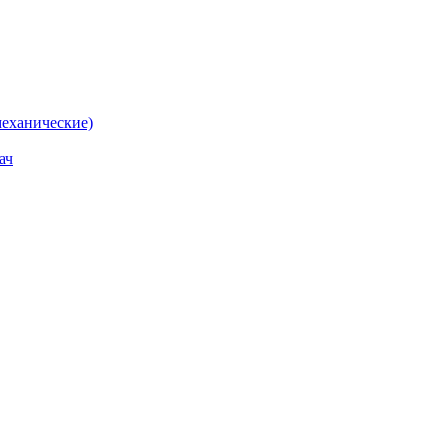
еханические)
ач