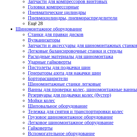
Запчасти для компрессоров винтовых
Головки компрессорные
Пневматические цилиндры
Пневмоцилиндры, пневмораспределители
Ещё 28
Шиномонтажное оборудование
Станки для правки дисков
Вулканизаторы
Запчасти и аксессуары для шиномонтажных станко
Легковые балансировочные станки и стенды
Расходные материалы для шиномонтажа
Ударные гайковерты
Пистолеты для подкачки шин
Генераторы азота для накачки шин
Борторасширители
Шиномонтажные станки легковые
Ванны для проверки колес, шиномонтажные ванны
Резервуары для подкачки колес (бустер)
Мойки колес
Шиповальное оборудование
Тележка для снятия и транспортировки колес
Грузовое шиномонтажное оборудование
Легковое шиномонтажное оборудование
Гайковерты
Вспомогательное оборудование