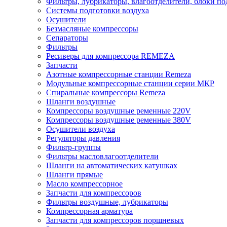
Фильтры, лубрикаторы, влагоотделители, блоки по
Системы подготовки воздуха
Осушители
Безмасляные компрессоры
Сепараторы
Фильтры
Ресиверы для компрессора REMEZA
Запчасти
Азотные компрессорные станции Remeza
Модульные компрессорные станции серии МКР
Спиральные компрессоры Remeza
Шланги воздушные
Компрессоры воздушные ременные 220V
Компрессоры воздушные ременные 380V
Осушители воздуха
Регуляторы давления
Фильтр-группы
Фильтры масловлагоотделители
Шланги на автоматических катушках
Шланги прямые
Масло компрессорное
Запчасти для компрессоров
Фильтры воздушные, лубрикаторы
Компрессорная арматура
Запчасти для компрессоров поршневых