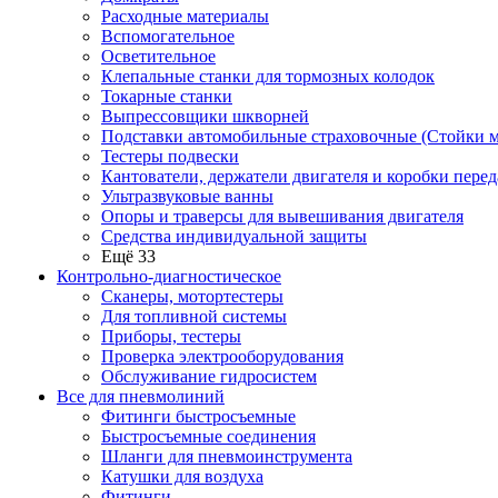
Расходные материалы
Вспомогательное
Осветительное
Клепальные станки для тормозных колодок
Токарные станки
Выпрессовщики шкворней
Подставки автомобильные страховочные (Стойки м
Тестеры подвески
Кантователи, держатели двигателя и коробки перед
Ультразвуковые ванны
Опоры и траверсы для вывешивания двигателя
Средства индивидуальной защиты
Ещё 33
Контрольно-диагностическое
Сканеры, мотортестеры
Для топливной системы
Приборы, тестеры
Проверка электрооборудования
Обслуживание гидросистем
Все для пневмолиний
Фитинги быстросъемные
Быстросъемные соединения
Шланги для пневмоинструмента
Катушки для воздуха
Фитинги