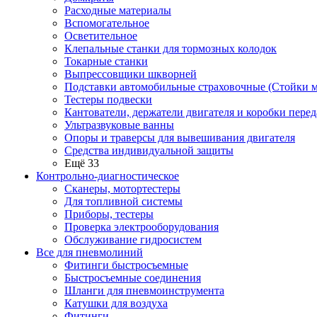
Расходные материалы
Вспомогательное
Осветительное
Клепальные станки для тормозных колодок
Токарные станки
Выпрессовщики шкворней
Подставки автомобильные страховочные (Стойки м
Тестеры подвески
Кантователи, держатели двигателя и коробки перед
Ультразвуковые ванны
Опоры и траверсы для вывешивания двигателя
Средства индивидуальной защиты
Ещё 33
Контрольно-диагностическое
Сканеры, мотортестеры
Для топливной системы
Приборы, тестеры
Проверка электрооборудования
Обслуживание гидросистем
Все для пневмолиний
Фитинги быстросъемные
Быстросъемные соединения
Шланги для пневмоинструмента
Катушки для воздуха
Фитинги