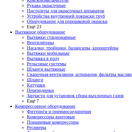
Краскоизмельчители
Рукава окрасочные
Пистолеты для окрасочных аппаратов
Устройства внутренней покраски труб
Оборудование для порошковой окраски
Ещё 23
Вытяжное оборудование
Вытяжки стационарные
Вентиляторы
Насадки, тройники, балансиры, кронштейны
Вытяжки мобильные
Вытяжка в полу
Рельсовые системы
Шланги вытяжные
Сварочная вентиляция, аспирация, фильтры маслян
Шланги
Катушки
Переходники
Запчасти для установок сбора выхлопных газов
Ещё 7
Компрессорное оборудование
Фиттинги и пневмосоединения
Компрессоры винтовые
Поршневые компрессоры
Ресиверы