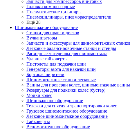
Запчасти для компрессоров винтовых
Головки компрессорные
Пневматические цилиндры
Пневмоцилиндры, пневмораспределители
Ещё 28
Шиномонтажное оборудование
Станки для правки дисков
Вулканизаторы
Запчасти и аксессуары для шиномонтажных станко
Легковые балансировочные станки и стенды
Расходные материалы для шиномонтажа
Ударные гайковерты
Пистолеты для подкачки шин
Генераторы азота для накачки шин
Борторасширители
Шиномонтажные станки легковые
Ванны для проверки колес, шиномонтажные ванны
Резервуары для подкачки колес (бустер)
Мойки колес
Шиповальное оборудование
Тележка для снятия и транспортировки колес
Грузовое шиномонтажное оборудование
Легковое шиномонтажное оборудование
Гайковерты
Вспомогательное оборудование