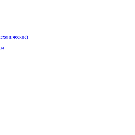
еханические)
ач