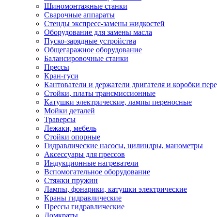
Шиномонтажные станки
Сварочные аппараты
Стенды экспресс-замены жидкостей
Оборудование для замены масла
Пуско-зарядные устройства
Общегаражное оборудование
Балансировочные станки
Прессы
Кран-гуси
Кантователи и держатели двигателя и коробки пере
Стойки, платы трансмиссионные
Катушки электрические, лампы переносные
Мойки деталей
Траверсы
Лежаки, мебель
Стойки опорные
Гидравлические насосы, цилиндры, манометры
Аксессуары для прессов
Индукционные нагреватели
Вспомогательное оборудование
Стяжки пружин
Лампы, фонарики, катушки электрические
Краны гидравлические
Прессы гидравлические
Домкраты