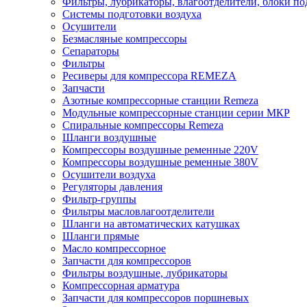
Фильтры, лубрикаторы, влагоотделители, блоки по
Системы подготовки воздуха
Осушители
Безмасляные компрессоры
Сепараторы
Фильтры
Ресиверы для компрессора REMEZA
Запчасти
Азотные компрессорные станции Remeza
Модульные компрессорные станции серии МКР
Спиральные компрессоры Remeza
Шланги воздушные
Компрессоры воздушные ременные 220V
Компрессоры воздушные ременные 380V
Осушители воздуха
Регуляторы давления
Фильтр-группы
Фильтры масловлагоотделители
Шланги на автоматических катушках
Шланги прямые
Масло компрессорное
Запчасти для компрессоров
Фильтры воздушные, лубрикаторы
Компрессорная арматура
Запчасти для компрессоров поршневых