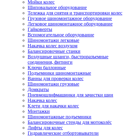
Мойки колес
Шиповальное оборудование
Тележка для снятия и транспортировки колес
Грузовое шиномонтажное оборудование
Легковое шиномонтажное оборудование
Гайковерты
Вспомогательное оборудование
Шиномонтажи легковые
Накачка колес воздухом
Балансировочные станки
Воздушные шланги, быстроразъемные
соединения, фитинги
Ключи баллонные
Подъемники шиномонтажные
Ванны для проверки колес
Шиномонтажи грузовые
Домкраты
Пневмошлифмашинки для зачистки шин
Накачка колес
Клети для накачки колес
Монтажки
Шиномонтажные подъемники
Балансировочные стенды для мотоколёс
Лифты для колес
Гидравлические отбортовыватели