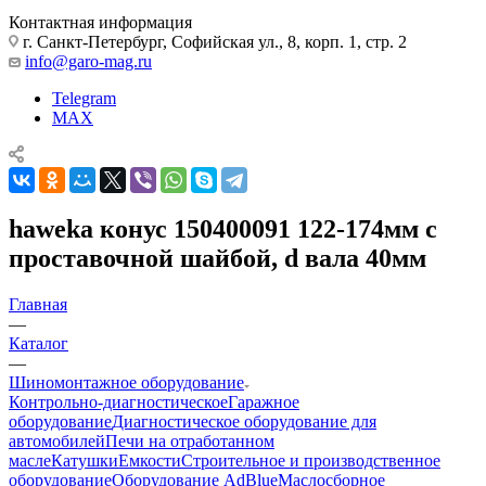
Контактная информация
г. Санкт-Петербург, Софийская ул., 8, корп. 1, стр. 2
info@garo-mag.ru
Telegram
MAX
haweka конус 150400091 122-174мм с
проставочной шайбой, d вала 40мм
Главная
—
Каталог
—
Шиномонтажное оборудование
Контрольно-диагностическое
Гаражное
оборудование
Диагностическое оборудование для
автомобилей
Печи на отработанном
масле
Катушки
Емкости
Строительное и производственное
оборудование
Оборудование AdBlue
Маслосборное