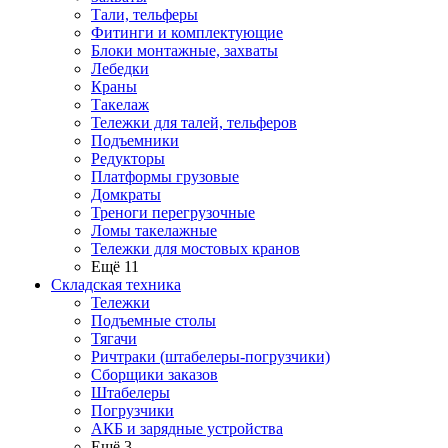
Тали, тельферы
Фитинги и комплектующие
Блоки монтажные, захваты
Лебедки
Краны
Такелаж
Тележки для талей, тельферов
Подъемники
Редукторы
Платформы грузовые
Домкраты
Треноги перегрузочные
Ломы такелажные
Тележки для мостовых кранов
Ещё 11
Складская техника
Тележки
Подъемные столы
Тягачи
Ричтраки (штабелеры-погрузчики)
Сборщики заказов
Штабелеры
Погрузчики
АКБ и зарядные устройства
Ещё 3