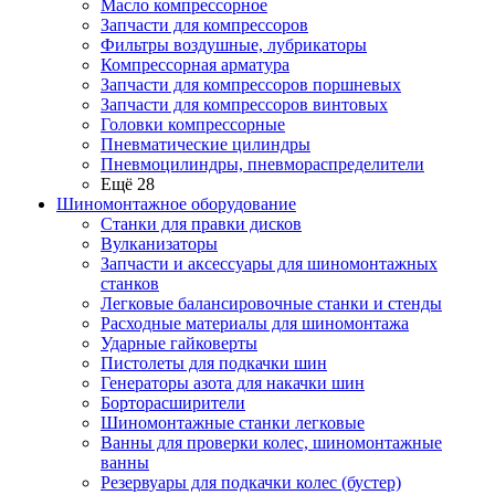
Масло компрессорное
Запчасти для компрессоров
Фильтры воздушные, лубрикаторы
Компрессорная арматура
Запчасти для компрессоров поршневых
Запчасти для компрессоров винтовых
Головки компрессорные
Пневматические цилиндры
Пневмоцилиндры, пневмораспределители
Ещё 28
Шиномонтажное оборудование
Станки для правки дисков
Вулканизаторы
Запчасти и аксессуары для шиномонтажных
станков
Легковые балансировочные станки и стенды
Расходные материалы для шиномонтажа
Ударные гайковерты
Пистолеты для подкачки шин
Генераторы азота для накачки шин
Борторасширители
Шиномонтажные станки легковые
Ванны для проверки колес, шиномонтажные
ванны
Резервуары для подкачки колес (бустер)