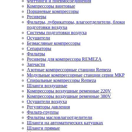
Фиттинги и пневмосоединения
Компрессоры винтовые
Поршневые компрессоры
Ресиверы
Фильтры, лубрикаторы, влагоотделители, блоки
подготовки воздуха
Системы подготовки воздуха
Осушители
Безмасляные компрессоры
Сепараторы
Фильтры
Ресиверы для компрессора REMEZA
Запчасти
Азотные компрессорные станции Remeza
Модульные компрессорные станции серии МКР
Спиральные компрессоры Remeza
Шланги воздушные
Компрессоры воздушные ременные 220V
Компрессоры воздушные ременные 380V
Осушители воздуха
Регуляторы давления
Фильтр-группы
Фильтры масловлагоотделители
Шланги на автоматических катушках
Шланги прямые