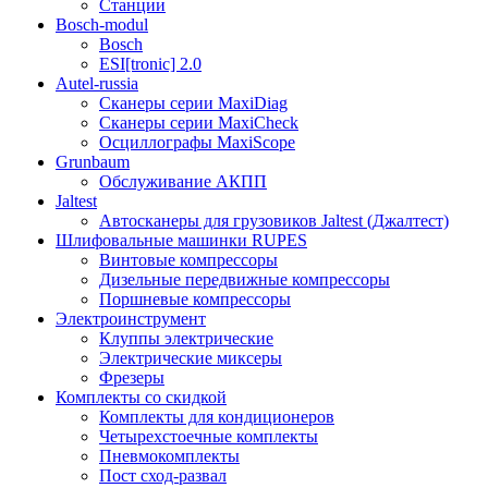
Станции
Bosch-modul
Bosch
ESI[tronic] 2.0
Autel-russia
Сканеры серии MaxiDiag
Сканеры серии MaxiCheck
Осциллографы MaxiScope
Grunbaum
Обслуживание АКПП
Jaltest
Автосканеры для грузовиков Jaltest (Джалтест)
Шлифовальные машинки RUPES
Винтовые компрессоры
Дизельные передвижные компрессоры
Поршневые компрессоры
Электроинструмент
Клуппы электрические
Электрические миксеры
Фрезеры
Комплекты со скидкой
Комплекты для кондиционеров
Четырехстоечные комплекты
Пневмокомплекты
Пост сход-развал