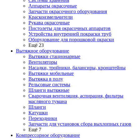
Системы хранения
Аппараты окрасочные
Запчасти окрасочного оборудования
Краскоизмельчители
Рукава окрасочные
Пистолеты для окрасочных аппаратов
Устройства внутренней покраски труб
Оборудование для порошковой окраски
Ещё 23
Вытяжное оборудование
Вытяжки стационарные
Вентиляторы
Насадки, тройники, балансиры, кронштейны
Вытяжки мобильные
Вытяжка в полу
Рельсовые системы
Шланги вытяжные
Сварочная вентиляция, аспирация, фильтры
масляного тумана
Шланги
Катушки
Переходники
Запчасти для установок сбора выхлопных газов
Ещё 7
Компрессорное оборудование