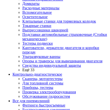
Домкраты
Расходные материалы
Вспомогательное
Осветительное
Клепальные станки для тормозных колодок
Токарные станки
Выпрессовщики шкворней
Подставки автомобильные страховочные (Стойки
механические)
Тестеры подвески
Кантователи, держатели двигателя и коробки
передач
Ультразвуковые ванны
Опоры и траверсы для вывешивания двигателя
Средства индивидуальной защиты
Ещё 33
Контрольно-диагностическое
Сканеры, мотортестеры
Для топливной системы
Приборы, тестеры
Проверка электрооборудования
Обслуживание гидросистем
Все для пневмолиний
Фитинги быстросъемные
Быстросъемные соединения