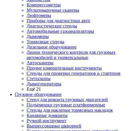
Компрессометры
Мультимарочные сканеры
Люфтомеры
Приборы для диагностики авто
Диагностические стенды
Автомобильные газоанализаторы
Дымомеры
Тормозные стенды
Дизельное оборудование
Линии технического контроля для грузовых
автомобилей и универсальные
Автосканеры
Прочие измерительные инструменты
Стенды для проверки генераторов и стартеров
Стетоскопы
Дымогенераторы
Ещё 21
Грузовое оборудование
Стенд для ремонта грузовых двигателей
Подъемники грузовые платформенные
Стенды для наклепки тормозных накладок
Канавные домкраты
Ручной инструмент
Выпрессовщики шкворней