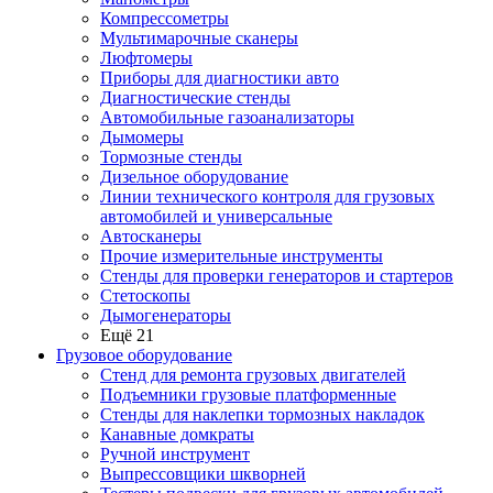
Компрессометры
Мультимарочные сканеры
Люфтомеры
Приборы для диагностики авто
Диагностические стенды
Автомобильные газоанализаторы
Дымомеры
Тормозные стенды
Дизельное оборудование
Линии технического контроля для грузовых
автомобилей и универсальные
Автосканеры
Прочие измерительные инструменты
Стенды для проверки генераторов и стартеров
Стетоскопы
Дымогенераторы
Ещё 21
Грузовое оборудование
Стенд для ремонта грузовых двигателей
Подъемники грузовые платформенные
Стенды для наклепки тормозных накладок
Канавные домкраты
Ручной инструмент
Выпрессовщики шкворней