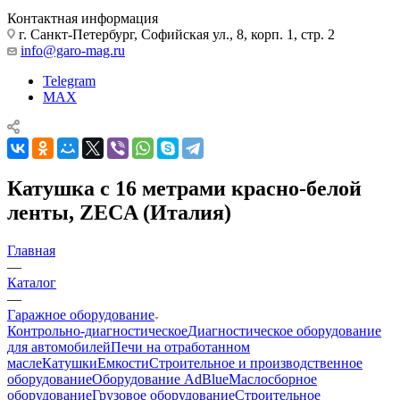
Контактная информация
г. Санкт-Петербург, Софийская ул., 8, корп. 1, стр. 2
info@garo-mag.ru
Telegram
MAX
Катушка c 16 метрами красно-белой
ленты, ZECA (Италия)
Главная
—
Каталог
—
Гаражное оборудование
Контрольно-диагностическое
Диагностическое оборудование
для автомобилей
Печи на отработанном
масле
Катушки
Емкости
Строительное и производственное
оборудование
Оборудование AdBlue
Маслосборное
оборудование
Грузовое оборудование
Строительное