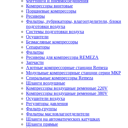
Фиттинги и пневмосоединения
Компрессоры винтовые
Поршневые компрессоры
Ресиверы
Фильтры, лубрикаторы, влагоотделители, блоки
подготовки воздуха
Системы подготовки воздуха
Осушители
Безмасляные компрессоры
Сепараторы
Фильтры
Ресиверы для компрессора REMEZA
Запчасти
Азотные компрессорные станции Remeza
Модульные компрессорные станции серии МКР
Спиральные компрессоры Remeza
Шланги воздушные
Компрессоры воздушные ременные 220V
Компрессоры воздушные ременные 380V
Осушители воздуха
Регуляторы давления
Фильтр-группы
Фильтры масловлагоотделители
Шланги на автоматических катушках
Шланги прямые