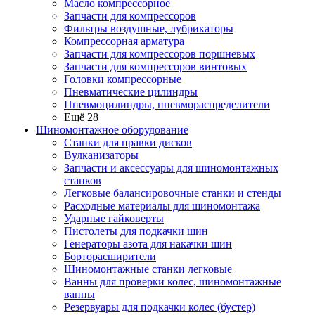
Масло компрессорное
Запчасти для компрессоров
Фильтры воздушные, лубрикаторы
Компрессорная арматура
Запчасти для компрессоров поршневых
Запчасти для компрессоров винтовых
Головки компрессорные
Пневматические цилиндры
Пневмоцилиндры, пневмораспределители
Ещё 28
Шиномонтажное оборудование
Станки для правки дисков
Вулканизаторы
Запчасти и аксессуары для шиномонтажных
станков
Легковые балансировочные станки и стенды
Расходные материалы для шиномонтажа
Ударные гайковерты
Пистолеты для подкачки шин
Генераторы азота для накачки шин
Борторасширители
Шиномонтажные станки легковые
Ванны для проверки колес, шиномонтажные
ванны
Резервуары для подкачки колес (бустер)