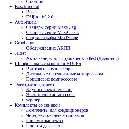
Станции
Bosch-modul
Bosch
ESI[tronic] 2.0
Autel-russia
Сканеры серии MaxiDiag
Сканеры серии MaxiCheck
Осциллографы MaxiScope
Grunbaum
Обслуживание АКПП
Jaltest
Автосканеры для грузовиков Jaltest (Джалтест)
Шлифовальные машинки RUPES
Винтовые компрессоры
Дизельные передвижные компрессоры
Поршневые компрессоры
Электроинструмент
Клуппы электрические
Электрические миксеры
Фрезеры
Комплекты со скидкой
Комплекты для кондиционеров
Четырехстоечные комплекты
Пневмокомплекты
Пост сход-развал