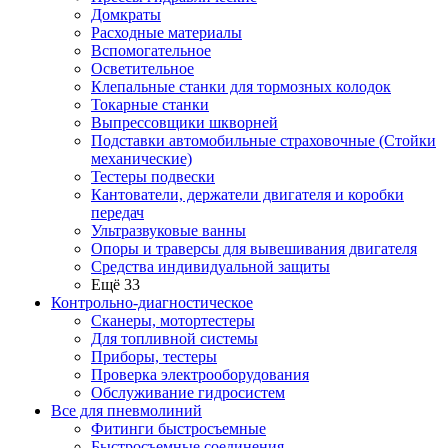
Домкраты
Расходные материалы
Вспомогательное
Осветительное
Клепальные станки для тормозных колодок
Токарные станки
Выпрессовщики шкворней
Подставки автомобильные страховочные (Стойки
механические)
Тестеры подвески
Кантователи, держатели двигателя и коробки
передач
Ультразвуковые ванны
Опоры и траверсы для вывешивания двигателя
Средства индивидуальной защиты
Ещё 33
Контрольно-диагностическое
Сканеры, мотортестеры
Для топливной системы
Приборы, тестеры
Проверка электрооборудования
Обслуживание гидросистем
Все для пневмолиний
Фитинги быстросъемные
Быстросъемные соединения