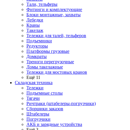
Тали, тельферы
Фитинги и комплектующие
Блоки монтажные, захваты
Лебедки
Краны
Такелаж
Тележки для талей, тельферов
Подъемники
Редукторы
Платформы грузовые
Домкраты
Треноги перегрузочные
Ломы такелажные
Тележки для мостовых кранов
Ещё 11
Складская техника
Тележки
Подъемные столы
Тягачи
Ричтраки (штабелеры-погрузчики)
Сборщики заказов
Штабелеры
Погрузчики
АКБ и зарядные устройства
Ещё 3