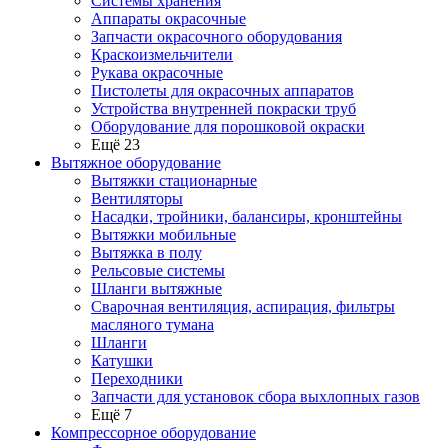
Системы хранения
Аппараты окрасочные
Запчасти окрасочного оборудования
Краскоизмельчители
Рукава окрасочные
Пистолеты для окрасочных аппаратов
Устройства внутренней покраски труб
Оборудование для порошковой окраски
Ещё 23
Вытяжное оборудование
Вытяжки стационарные
Вентиляторы
Насадки, тройники, балансиры, кронштейны
Вытяжки мобильные
Вытяжка в полу
Рельсовые системы
Шланги вытяжные
Сварочная вентиляция, аспирация, фильтры
масляного тумана
Шланги
Катушки
Переходники
Запчасти для установок сбора выхлопных газов
Ещё 7
Компрессорное оборудование