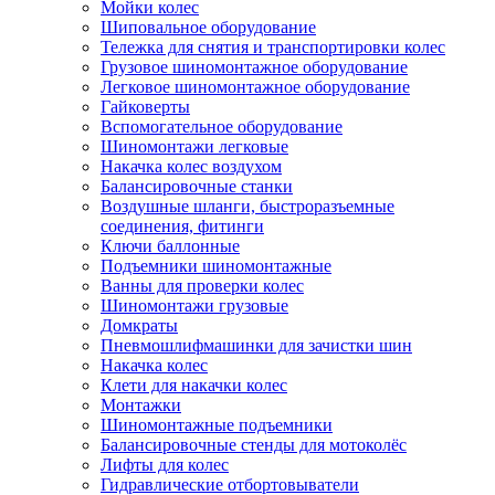
Мойки колес
Шиповальное оборудование
Тележка для снятия и транспортировки колес
Грузовое шиномонтажное оборудование
Легковое шиномонтажное оборудование
Гайковерты
Вспомогательное оборудование
Шиномонтажи легковые
Накачка колес воздухом
Балансировочные станки
Воздушные шланги, быстроразъемные
соединения, фитинги
Ключи баллонные
Подъемники шиномонтажные
Ванны для проверки колес
Шиномонтажи грузовые
Домкраты
Пневмошлифмашинки для зачистки шин
Накачка колес
Клети для накачки колес
Монтажки
Шиномонтажные подъемники
Балансировочные стенды для мотоколёс
Лифты для колес
Гидравлические отбортовыватели