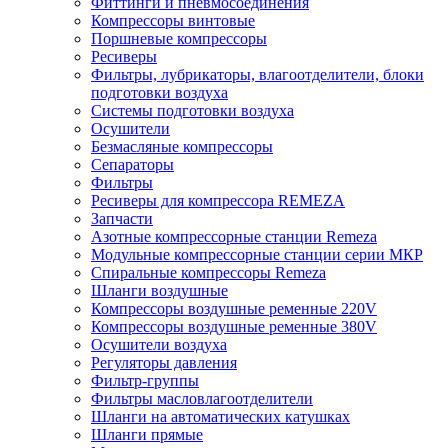
Фиттинги и пневмосоединения
Компрессоры винтовые
Поршневые компрессоры
Ресиверы
Фильтры, лубрикаторы, влагоотделители, блоки
подготовки воздуха
Системы подготовки воздуха
Осушители
Безмасляные компрессоры
Сепараторы
Фильтры
Ресиверы для компрессора REMEZA
Запчасти
Азотные компрессорные станции Remeza
Модульные компрессорные станции серии МКР
Спиральные компрессоры Remeza
Шланги воздушные
Компрессоры воздушные ременные 220V
Компрессоры воздушные ременные 380V
Осушители воздуха
Регуляторы давления
Фильтр-группы
Фильтры масловлагоотделители
Шланги на автоматических катушках
Шланги прямые