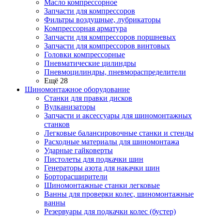
Масло компрессорное
Запчасти для компрессоров
Фильтры воздушные, лубрикаторы
Компрессорная арматура
Запчасти для компрессоров поршневых
Запчасти для компрессоров винтовых
Головки компрессорные
Пневматические цилиндры
Пневмоцилиндры, пневмораспределители
Ещё 28
Шиномонтажное оборудование
Станки для правки дисков
Вулканизаторы
Запчасти и аксессуары для шиномонтажных
станков
Легковые балансировочные станки и стенды
Расходные материалы для шиномонтажа
Ударные гайковерты
Пистолеты для подкачки шин
Генераторы азота для накачки шин
Борторасширители
Шиномонтажные станки легковые
Ванны для проверки колес, шиномонтажные
ванны
Резервуары для подкачки колес (бустер)