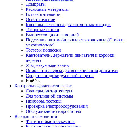
Домкраты
Расходные материалы
Вспомогательное
Осветительное
Клепальные станки для тормозных колодок
Токарные станки
Выпрессовщики шкворней
Подставки автомобильные страховочные (Стойки
механические)
Тестеры подвески
Кантователи, держатели двигателя и коробки
передач
Ультразвуковые ванны
Опоры и траверсы для вывешивания двигателя
Средства индивидуальной защиты
Ещё 33
Контрольно-диагностическое
Сканеры, мотортестеры
Для топливной системы
Приборы, тестеры
Проверка электрооборудования
Обслуживание гидросистем
Все для пневмолиний
Фитинги быстросъемные
Быстросъемные соединения