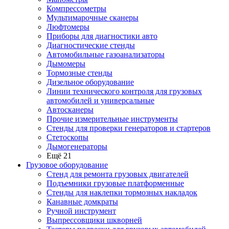
Компрессометры
Мультимарочные сканеры
Люфтомеры
Приборы для диагностики авто
Диагностические стенды
Автомобильные газоанализаторы
Дымомеры
Тормозные стенды
Дизельное оборудование
Линии технического контроля для грузовых
автомобилей и универсальные
Автосканеры
Прочие измерительные инструменты
Стенды для проверки генераторов и стартеров
Стетоскопы
Дымогенераторы
Ещё 21
Грузовое оборудование
Стенд для ремонта грузовых двигателей
Подъемники грузовые платформенные
Стенды для наклепки тормозных накладок
Канавные домкраты
Ручной инструмент
Выпрессовщики шкворней