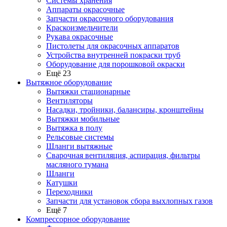
Системы хранения
Аппараты окрасочные
Запчасти окрасочного оборудования
Краскоизмельчители
Рукава окрасочные
Пистолеты для окрасочных аппаратов
Устройства внутренней покраски труб
Оборудование для порошковой окраски
Ещё 23
Вытяжное оборудование
Вытяжки стационарные
Вентиляторы
Насадки, тройники, балансиры, кронштейны
Вытяжки мобильные
Вытяжка в полу
Рельсовые системы
Шланги вытяжные
Сварочная вентиляция, аспирация, фильтры
масляного тумана
Шланги
Катушки
Переходники
Запчасти для установок сбора выхлопных газов
Ещё 7
Компрессорное оборудование