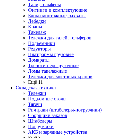
Тали, тельферы
Фитинги и комплектующие
Блоки монтажные, захваты
Лебедки
Краны
Такелаж
Тележки для талей, тельферов
Подъемники
Редукторы
Платформы грузовые
Домкраты
Треноги перегрузочные
Ломы такелажные
Тележки для мостовых кранов
Ещё 11
Складская техника
Тележки
Подъемные столы
Тягачи
Ричтраки (штабелеры-погрузчики)
Сборщики заказов
Штабелеры
Погрузчики
АКБ и зарядные устройства
Ещё 3