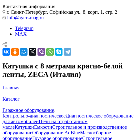
Контактная информация
г. Санкт-Петербург, Софийская ул., 8, корп. 1, стр. 2
info@garo-mag.ru
Telegram
MAX
Катушка c 8 метрами красно-белой
ленты, ZECA (Италия)
Главная
—
Каталог
—
Гаражное оборудование
Контрольно-диагностическое
Диагностическое оборудование
для автомобилей
Печи на отработанном
масле
Катушки
Емкости
Строительное и производственное
оборудование
Оборудование AdBlue
Маслосборное
оборудование
Грузовое оборудование
Строительное