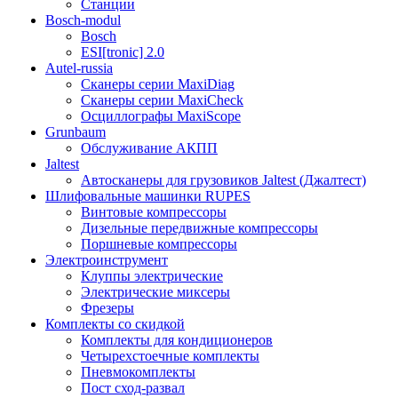
Станции
Bosch-modul
Bosch
ESI[tronic] 2.0
Autel-russia
Сканеры серии MaxiDiag
Сканеры серии MaxiCheck
Осциллографы MaxiScope
Grunbaum
Обслуживание АКПП
Jaltest
Автосканеры для грузовиков Jaltest (Джалтест)
Шлифовальные машинки RUPES
Винтовые компрессоры
Дизельные передвижные компрессоры
Поршневые компрессоры
Электроинструмент
Клуппы электрические
Электрические миксеры
Фрезеры
Комплекты со скидкой
Комплекты для кондиционеров
Четырехстоечные комплекты
Пневмокомплекты
Пост сход-развал