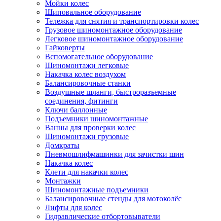
Мойки колес
Шиповальное оборудование
Тележка для снятия и транспортировки колес
Грузовое шиномонтажное оборудование
Легковое шиномонтажное оборудование
Гайковерты
Вспомогательное оборудование
Шиномонтажи легковые
Накачка колес воздухом
Балансировочные станки
Воздушные шланги, быстроразъемные
соединения, фитинги
Ключи баллонные
Подъемники шиномонтажные
Ванны для проверки колес
Шиномонтажи грузовые
Домкраты
Пневмошлифмашинки для зачистки шин
Накачка колес
Клети для накачки колес
Монтажки
Шиномонтажные подъемники
Балансировочные стенды для мотоколёс
Лифты для колес
Гидравлические отбортовыватели