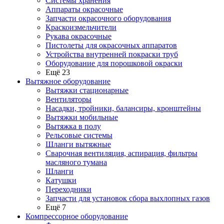
Системы хранения
Аппараты окрасочные
Запчасти окрасочного оборудования
Краскоизмельчители
Рукава окрасочные
Пистолеты для окрасочных аппаратов
Устройства внутренней покраски труб
Оборудование для порошковой окраски
Ещё 23
Вытяжное оборудование
Вытяжки стационарные
Вентиляторы
Насадки, тройники, балансиры, кронштейны
Вытяжки мобильные
Вытяжка в полу
Рельсовые системы
Шланги вытяжные
Сварочная вентиляция, аспирация, фильтры
масляного тумана
Шланги
Катушки
Переходники
Запчасти для установок сбора выхлопных газов
Ещё 7
Компрессорное оборудование