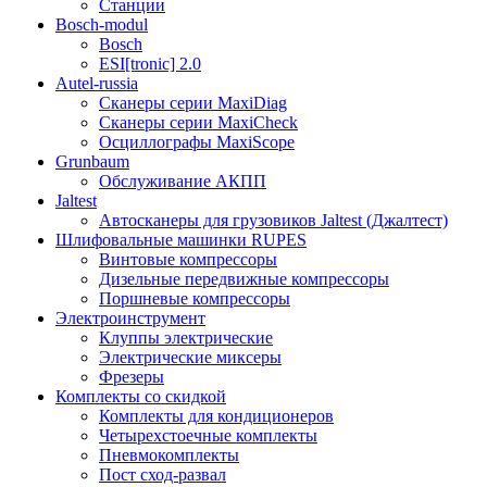
Станции
Bosch-modul
Bosch
ESI[tronic] 2.0
Autel-russia
Сканеры серии MaxiDiag
Сканеры серии MaxiCheck
Осциллографы MaxiScope
Grunbaum
Обслуживание АКПП
Jaltest
Автосканеры для грузовиков Jaltest (Джалтест)
Шлифовальные машинки RUPES
Винтовые компрессоры
Дизельные передвижные компрессоры
Поршневые компрессоры
Электроинструмент
Клуппы электрические
Электрические миксеры
Фрезеры
Комплекты со скидкой
Комплекты для кондиционеров
Четырехстоечные комплекты
Пневмокомплекты
Пост сход-развал