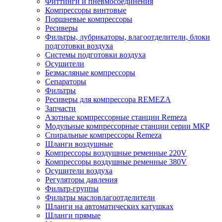
Фиттинги и пневмосоединения
Компрессоры винтовые
Поршневые компрессоры
Ресиверы
Фильтры, лубрикаторы, влагоотделители, блоки
подготовки воздуха
Системы подготовки воздуха
Осушители
Безмасляные компрессоры
Сепараторы
Фильтры
Ресиверы для компрессора REMEZA
Запчасти
Азотные компрессорные станции Remeza
Модульные компрессорные станции серии МКР
Спиральные компрессоры Remeza
Шланги воздушные
Компрессоры воздушные ременные 220V
Компрессоры воздушные ременные 380V
Осушители воздуха
Регуляторы давления
Фильтр-группы
Фильтры масловлагоотделители
Шланги на автоматических катушках
Шланги прямые