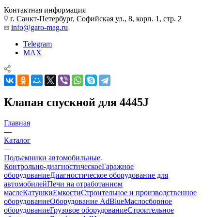
Контактная информация
г. Санкт-Петербург, Софийская ул., 8, корп. 1, стр. 2
info@garo-mag.ru
Telegram
MAX
Клапан спускной для 4445J
Главная
—
Каталог
—
Подъемники автомобильные
Контрольно-диагностическое
Гаражное
оборудование
Диагностическое оборудование для
автомобилей
Печи на отработанном
масле
Катушки
Емкости
Строительное и производственное
оборудование
Оборудование AdBlue
Маслосборное
оборудование
Грузовое оборудование
Строительное