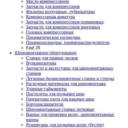
Масло компрессорное
Запчасти для компрессоров
Фильтры воздушные, лубрикаторы
Компрессорная арматура
Запчасти для компрессоров поршневых
Запчасти для компрессоров винтовых
Головки компрессорные
Пневматические цилиндры
Пневмоцилиндры, пневмораспределители
Ещё 28
Шиномонтажное оборудование
Станки для правки дисков
Вулканизаторы
Запчасти и аксессуары для шиномонтажных
станков
Легковые балансировочные станки и стенды
Расходные материалы для шиномонтажа
Ударные гайковерты
Пистолеты для подкачки шин
Генераторы азота для накачки шин
Борторасширители
Шиномонтажные станки легковые
Ванны для проверки колес, шиномонтажные
ванны
Резервуары для подкачки колес (бустер)