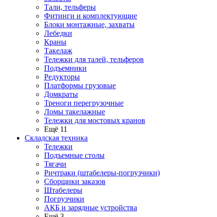
Тали, тельферы
Фитинги и комплектующие
Блоки монтажные, захваты
Лебедки
Краны
Такелаж
Тележки для талей, тельферов
Подъемники
Редукторы
Платформы грузовые
Домкраты
Треноги перегрузочные
Ломы такелажные
Тележки для мостовых кранов
Ещё 11
Складская техника
Тележки
Подъемные столы
Тягачи
Ричтраки (штабелеры-погрузчики)
Сборщики заказов
Штабелеры
Погрузчики
АКБ и зарядные устройства
Ещё 3