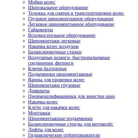
Мойки колес
Шиповальное оборудование
Тележка для снятия и транспортировки колес
Грузовое шиномонтажное оборудование
Легковое шиномонтажное оборудование
Гайковерты
Вспомогательное оборудование
Шиномонтажи легковые
Накачка колес воздухом
Балансировочные станки
Воздушные шланги, быстроразъемные
соединения, фитинги
Ключи баллонные
Подъемники шиномонтажные
Ванны для проверки колес
Шиномонтажи грузовые
Домкраты
Пневмошлифмашинки для зачистки шин
Накачка колес
Клети для накачки колес
Монтажки
Шиномонтажные подъемники
Балансировочные стенды для мотоколёс
Лифты для колес
Гидравлические отбортовыватели