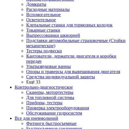
Домкраты
Расходные материалы
Вспомогательное
Осветительное
Клепальные станки для тормозных колодок
Токарные станки
Выпрессовщики шкворней
Подставки автомобильные страховочные (Стойки
механические)
Тестеры подвески
Кантователи, держатели двигателя и коробки
передач
Ультразвуковые ванны
Опоры и траверсы для вывешивания двигателя
Средства индивидуальной защиты
Ещё 33
Контрольно-диагностическое
Сканеры, мотортестеры
Для топливной системы
Приборы, тестеры
Проверка электрооборудования
Обслуживание гидросистем
Все для пневмолиний
Фитинги быстросъемные
Быстросъемные соединения