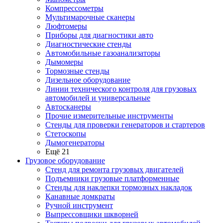
Компрессометры
Мультимарочные сканеры
Люфтомеры
Приборы для диагностики авто
Диагностические стенды
Автомобильные газоанализаторы
Дымомеры
Тормозные стенды
Дизельное оборудование
Линии технического контроля для грузовых
автомобилей и универсальные
Автосканеры
Прочие измерительные инструменты
Стенды для проверки генераторов и стартеров
Стетоскопы
Дымогенераторы
Ещё 21
Грузовое оборудование
Стенд для ремонта грузовых двигателей
Подъемники грузовые платформенные
Стенды для наклепки тормозных накладок
Канавные домкраты
Ручной инструмент
Выпрессовщики шкворней