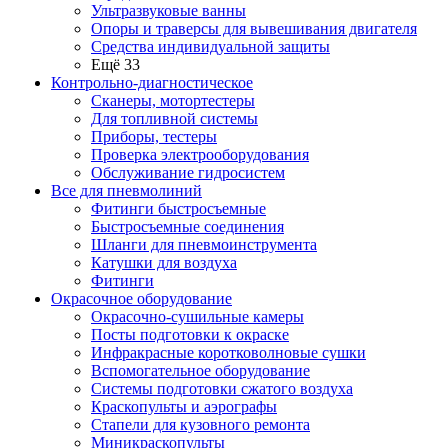
Ультразвуковые ванны
Опоры и траверсы для вывешивания двигателя
Средства индивидуальной защиты
Ещё 33
Контрольно-диагностическое
Сканеры, мотортестеры
Для топливной системы
Приборы, тестеры
Проверка электрооборудования
Обслуживание гидросистем
Все для пневмолиний
Фитинги быстросъемные
Быстросъемные соединения
Шланги для пневмоинструмента
Катушки для воздуха
Фитинги
Окрасочное оборудование
Окрасочно-сушильные камеры
Посты подготовки к окраске
Инфракрасные коротковолновые сушки
Вспомогательное оборудование
Системы подготовки сжатого воздуха
Краскопульты и аэрографы
Стапели для кузовного ремонта
Миникраскопульты