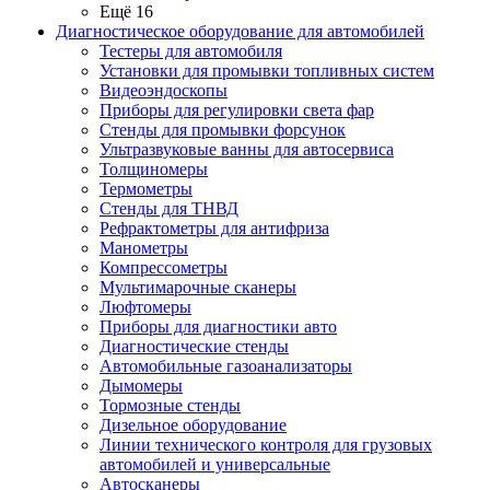
Ещё 16
Диагностическое оборудование для автомобилей
Тестеры для автомобиля
Установки для промывки топливных систем
Видеоэндоскопы
Приборы для регулировки света фар
Стенды для промывки форсунок
Ультразвуковые ванны для автосервиса
Толщиномеры
Термометры
Стенды для ТНВД
Рефрактометры для антифриза
Манометры
Компрессометры
Мультимарочные сканеры
Люфтомеры
Приборы для диагностики авто
Диагностические стенды
Автомобильные газоанализаторы
Дымомеры
Тормозные стенды
Дизельное оборудование
Линии технического контроля для грузовых
автомобилей и универсальные
Автосканеры