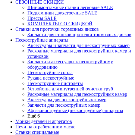
СЕЗОННЫЕ СКИДКИ
Шиномонтажные станки легковые SALE
Подъемники двухстоечные SALE
Прессы SALE
КОМПЛЕКТЫ СО СКИДКОЙ
Станки для проточки тормозных дисков
Запчасти для станков проточки тормозных дисков
Пескоструйные аппараты
Аксессуары и запчасти для пескоструйных камер
Расходные материалы для пескоструйных камер и
установок
Запчасти и аксессуары к пескоструйному
оборудованию
Пескоструйные сопла
Рукава пескоструйные
Пескоструйные пистолеты
Устройства для внутренней очистки труб
Расходные материалы для пескоструйных камер
Аксессуары для пескоструйных камер
Запчасти для пескоструйных камер
Абразивоструйные (пескоструйные) аппараты
Ещё 6
Мойки деталей и агрегатов
Печи на отработанном масле
Станки специальные