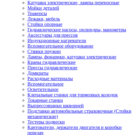
Катушки электрические, лампы переносные
Мойки деталей
Траверсы
Лежаки, мебель
Стойки опорные
Гидравлические насосы, цилиндры, манометры
Аксессуары для прессов
Индукционные нагреватели
Вспомогательное оборудование
Стяжки пружин
Лампы, фонарики, катушки электрические
Краны гидравлические
Прессы гидравлические
Домкраты
Расходные материалы
Вспомогательное
Осветительное
Клепальные станки для тормозных колодок
Токарные станки
Выпрессовщики шкворней
Подставки автомобильные страховочные (Стойки
механические)
Тестеры подвески
Кантователи, держатели двигателя и коробки
передач