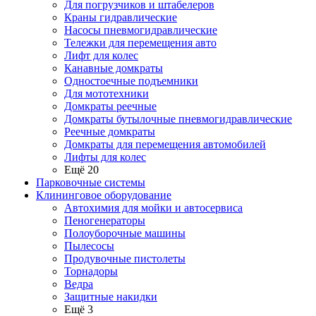
Для погрузчиков и штабелеров
Краны гидравлические
Насосы пневмогидравлические
Тележки для перемещения авто
Лифт для колес
Канавные домкраты
Одностоечные подъемники
Для мототехники
Домкраты реечные
Домкраты бутылочные пневмогидравлические
Реечные домкраты
Домкраты для перемещения автомобилей
Лифты для колес
Ещё 20
Парковочные системы
Клининговое оборудование
Автохимия для мойки и автосервиса
Пеногенераторы
Полоуборочные машины
Пылесосы
Продувочные пистолеты
Торнадоры
Ведра
Защитные накидки
Ещё 3