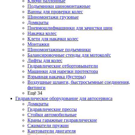
Ключи баллонные
Подъемники шиномонтажные
Ванны для проверки колес
Шиномонтажи грузовые
Домкраты
Пневмошлифмашинки для зачистки шин
Накачка колес
Клети для накачки колес
Монтажки
Шиномонтажные подъемники
Балансировочные стенды для мотоколёс
Лифты для колес
Гидравлические отбортовыватели
Машинки для нарезки протектора
Взрывная накачка (бустеры)
Воздушные шланги, быстросъемные соединения,
фитинги
Ещё 34
Гидравлическое оборудование для автосервиса
Домкраты
Гидравлические прессы
Стойки автомобильные
Краны гаражные гидравлические
Сжиматели пружин
Кантователи двигателя