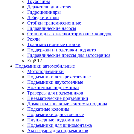
Трубогибы
Держатели двигателя
Гидроцилиндры
Лебедки и тали
Стойки трансмиссионные
Гидравлические насосы
Cтанки для заклепки тормозных колодок
Рохли
Трансмиссионные стойки
Поддержки и подставки под авто
Гидравлические прессы для автосервиса
Ещё 12
Подъемники автомобильные
Мотоподъемники
Подъемники четырехстоечные
Подъемники двухстоечные
Ножничные подъемники
Траверсы для подъемников
Пневматические подъемники
Домкраты канавные, системы подпора
Подкатные колонны
Подъемники одностоечные
Плунжерные подъемники
Подъемники для шиномонтажа
Аксессуары для подъемников