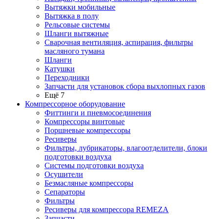
Вытяжки мобильные
Вытяжка в полу
Рельсовые системы
Шланги вытяжные
Сварочная вентиляция, аспирация, фильтры
масляного тумана
Шланги
Катушки
Переходники
Запчасти для установок сбора выхлопных газов
Ещё 7
Компрессорное оборудование
Фиттинги и пневмосоединения
Компрессоры винтовые
Поршневые компрессоры
Ресиверы
Фильтры, лубрикаторы, влагоотделители, блоки
подготовки воздуха
Системы подготовки воздуха
Осушители
Безмасляные компрессоры
Сепараторы
Фильтры
Ресиверы для компрессора REMEZA
Запчасти