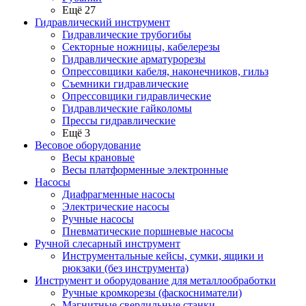
Ещё 27
Гидравлический инструмент
Гидравлические трубогибы
Секторные ножницы, кабелерезы
Гидравлические арматурорезы
Опрессовщики кабеля, наконечников, гильз
Съемники гидравлические
Опрессовщики гидравлические
Гидравлические гайколомы
Прессы гидравлические
Ещё 3
Весовое оборудование
Весы крановые
Весы платформенные электронные
Насосы
Диафрагменные насосы
Электрические насосы
Ручные насосы
Пневматические поршневые насосы
Ручной слесарный инструмент
Инструментальные кейсы, сумки, ящики и
рюкзаки (без инструмента)
Инструмент и оборудование для металлообработки
Ручные кромкорезы (фаскосниматели)
Магнитные сверлильные станки