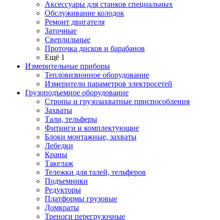
Аксессуары для станков специальных
Обслуживание колодок
Ремонт двигателя
Заточные
Сверлильные
Проточка дисков и барабанов
Ещё 1
Измерительные приборы
Тепловизионное оборудование
Измерители параметров электросетей
Грузоподъемное оборудование
Стропы и грузозахватные приспособления
Захваты
Тали, тельферы
Фитинги и комплектующие
Блоки монтажные, захваты
Лебедки
Краны
Такелаж
Тележки для талей, тельферов
Подъемники
Редукторы
Платформы грузовые
Домкраты
Треноги перегрузочные