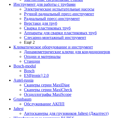
Инструмент для работы с трубами
Электрические испытательные насосы
Ручной радиальный пресс-инструмент
Радиальный пресс-инструмент
Верстаки для труб
Сварка пластиковых труб
Аппараты для сварки пластиковых труб
Слесарно-монтажный инструмент
Ещё 2
Климатическое оборудование и инструмент
Динамометрические ключи для кондиционеров
Опции и материалы
Станции
Bosch-modul
Bosch
ESI[tronic] 2.0
Autel-russia
Сканеры серии MaxiDiag
Сканеры серии MaxiCheck
Осциллографы MaxiScope
Grunbaum
Обслуживание АКПП
Jaltest
Автосканеры для грузовиков Jaltest (Джалтест)