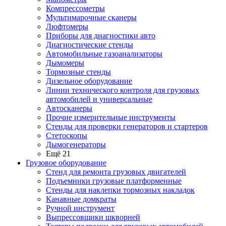
Компрессометры
Мультимарочные сканеры
Люфтомеры
Приборы для диагностики авто
Диагностические стенды
Автомобильные газоанализаторы
Дымомеры
Тормозные стенды
Дизельное оборудование
Линии технического контроля для грузовых
автомобилей и универсальные
Автосканеры
Прочие измерительные инструменты
Стенды для проверки генераторов и стартеров
Стетоскопы
Дымогенераторы
Ещё 21
Грузовое оборудование
Стенд для ремонта грузовых двигателей
Подъемники грузовые платформенные
Стенды для наклепки тормозных накладок
Канавные домкраты
Ручной инструмент
Выпрессовщики шкворней