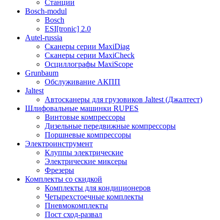
Станции
Bosch-modul
Bosch
ESI[tronic] 2.0
Autel-russia
Сканеры серии MaxiDiag
Сканеры серии MaxiCheck
Осциллографы MaxiScope
Grunbaum
Обслуживание АКПП
Jaltest
Автосканеры для грузовиков Jaltest (Джалтест)
Шлифовальные машинки RUPES
Винтовые компрессоры
Дизельные передвижные компрессоры
Поршневые компрессоры
Электроинструмент
Клуппы электрические
Электрические миксеры
Фрезеры
Комплекты со скидкой
Комплекты для кондиционеров
Четырехстоечные комплекты
Пневмокомплекты
Пост сход-развал