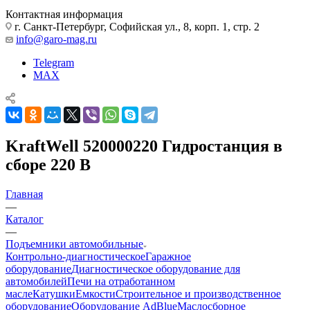
Контактная информация
г. Санкт-Петербург, Софийская ул., 8, корп. 1, стр. 2
info@garo-mag.ru
Telegram
MAX
KraftWell 520000220 Гидростанция в
сборе 220 В
Главная
—
Каталог
—
Подъемники автомобильные
Контрольно-диагностическое
Гаражное
оборудование
Диагностическое оборудование для
автомобилей
Печи на отработанном
масле
Катушки
Емкости
Строительное и производственное
оборудование
Оборудование AdBlue
Маслосборное