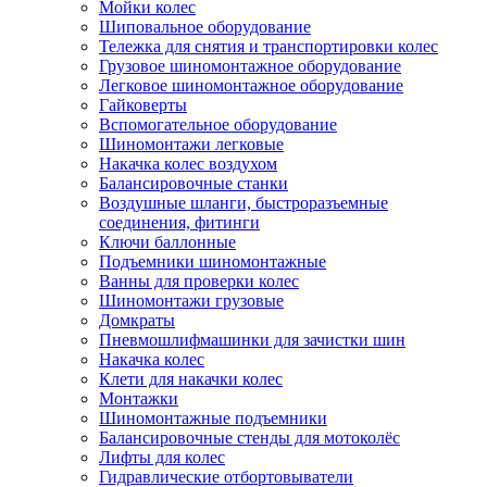
Мойки колес
Шиповальное оборудование
Тележка для снятия и транспортировки колес
Грузовое шиномонтажное оборудование
Легковое шиномонтажное оборудование
Гайковерты
Вспомогательное оборудование
Шиномонтажи легковые
Накачка колес воздухом
Балансировочные станки
Воздушные шланги, быстроразъемные
соединения, фитинги
Ключи баллонные
Подъемники шиномонтажные
Ванны для проверки колес
Шиномонтажи грузовые
Домкраты
Пневмошлифмашинки для зачистки шин
Накачка колес
Клети для накачки колес
Монтажки
Шиномонтажные подъемники
Балансировочные стенды для мотоколёс
Лифты для колес
Гидравлические отбортовыватели