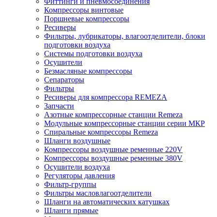
Фиттинги и пневмосоединения
Компрессоры винтовые
Поршневые компрессоры
Ресиверы
Фильтры, лубрикаторы, влагоотделители, блоки
подготовки воздуха
Системы подготовки воздуха
Осушители
Безмасляные компрессоры
Сепараторы
Фильтры
Ресиверы для компрессора REMEZA
Запчасти
Азотные компрессорные станции Remeza
Модульные компрессорные станции серии МКР
Спиральные компрессоры Remeza
Шланги воздушные
Компрессоры воздушные ременные 220V
Компрессоры воздушные ременные 380V
Осушители воздуха
Регуляторы давления
Фильтр-группы
Фильтры масловлагоотделители
Шланги на автоматических катушках
Шланги прямые