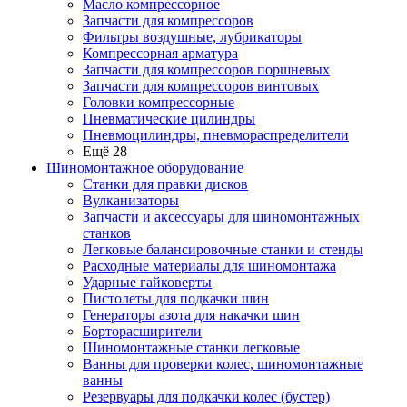
Масло компрессорное
Запчасти для компрессоров
Фильтры воздушные, лубрикаторы
Компрессорная арматура
Запчасти для компрессоров поршневых
Запчасти для компрессоров винтовых
Головки компрессорные
Пневматические цилиндры
Пневмоцилиндры, пневмораспределители
Ещё 28
Шиномонтажное оборудование
Станки для правки дисков
Вулканизаторы
Запчасти и аксессуары для шиномонтажных
станков
Легковые балансировочные станки и стенды
Расходные материалы для шиномонтажа
Ударные гайковерты
Пистолеты для подкачки шин
Генераторы азота для накачки шин
Борторасширители
Шиномонтажные станки легковые
Ванны для проверки колес, шиномонтажные
ванны
Резервуары для подкачки колес (бустер)