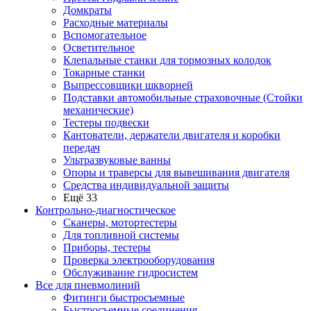
Домкраты
Расходные материалы
Вспомогательное
Осветительное
Клепальные станки для тормозных колодок
Токарные станки
Выпрессовщики шкворней
Подставки автомобильные страховочные (Стойки
механические)
Тестеры подвески
Кантователи, держатели двигателя и коробки
передач
Ультразвуковые ванны
Опоры и траверсы для вывешивания двигателя
Средства индивидуальной защиты
Ещё 33
Контрольно-диагностическое
Сканеры, мотортестеры
Для топливной системы
Приборы, тестеры
Проверка электрооборудования
Обслуживание гидросистем
Все для пневмолиний
Фитинги быстросъемные
Быстросъемные соединения