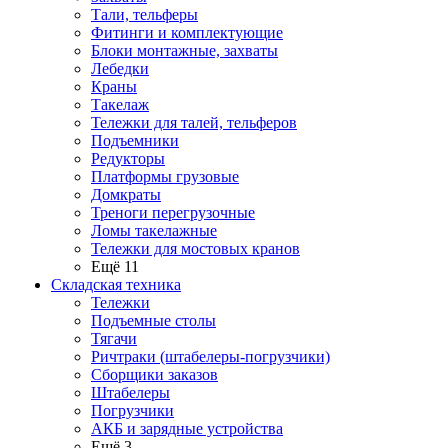
Тали, тельферы
Фитинги и комплектующие
Блоки монтажные, захваты
Лебедки
Краны
Такелаж
Тележки для талей, тельферов
Подъемники
Редукторы
Платформы грузовые
Домкраты
Треноги перегрузочные
Ломы такелажные
Тележки для мостовых кранов
Ещё 11
Складская техника
Тележки
Подъемные столы
Тягачи
Ричтраки (штабелеры-погрузчики)
Сборщики заказов
Штабелеры
Погрузчики
АКБ и зарядные устройства
Ещё 3