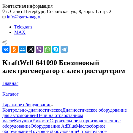
Контактная информация
г. Санкт-Петербург, Софийская ул., 8, корп. 1, стр. 2
info@garo-mag.ru
Telegram
MAX
KraftWell 641090 Бензиновый
электрогенератор с электростартером
Главная
—
Каталог
—
Гаражное оборудование
Контрольно-диагностическое
Диагностическое оборудование
для автомобилей
Печи на отработанном
масле
Катушки
Емкости
Строительное и производственное
оборудование
Оборудование AdBlue
Маслосборное
оборудование
Грузовое оборудование
Строительное