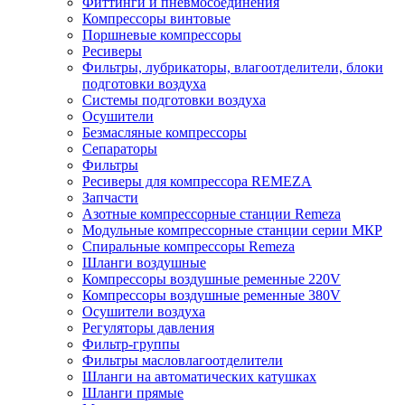
Фиттинги и пневмосоединения
Компрессоры винтовые
Поршневые компрессоры
Ресиверы
Фильтры, лубрикаторы, влагоотделители, блоки
подготовки воздуха
Системы подготовки воздуха
Осушители
Безмасляные компрессоры
Сепараторы
Фильтры
Ресиверы для компрессора REMEZA
Запчасти
Азотные компрессорные станции Remeza
Модульные компрессорные станции серии МКР
Спиральные компрессоры Remeza
Шланги воздушные
Компрессоры воздушные ременные 220V
Компрессоры воздушные ременные 380V
Осушители воздуха
Регуляторы давления
Фильтр-группы
Фильтры масловлагоотделители
Шланги на автоматических катушках
Шланги прямые