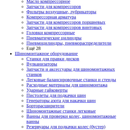
Масло компрессорное
Запчасти для компрессоров
Фильтры воздушные, лубрикаторы
Компрессорная арматура
Запчасти для компрессоров поршневых
Запчасти для компрессоров винтовых
Головки компрессорные
Пневматические цилиндры
Пневмоцилиндры, пневмораспределители
Ещё 28
Шиномонтажное оборудование
Станки для правки дисков
Вулканизаторы
Запчасти и аксессуары для шиномонтажных
станков
Легковые балансировочные станки и стенды
Расходные материалы для шиномонтажа
Ударные гайковерты
Пистолеты для подкачки шин
Генераторы азота для накачки шин
Борторасширители
Шиномонтажные станки легковые
Ванны для проверки колес, шиномонтажные
ванны
Резервуары для подкачки колес (бустер)