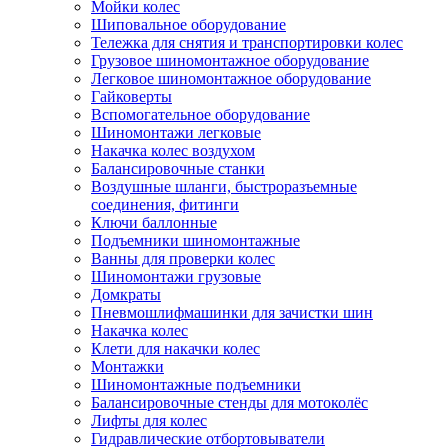
Мойки колес
Шиповальное оборудование
Тележка для снятия и транспортировки колес
Грузовое шиномонтажное оборудование
Легковое шиномонтажное оборудование
Гайковерты
Вспомогательное оборудование
Шиномонтажи легковые
Накачка колес воздухом
Балансировочные станки
Воздушные шланги, быстроразъемные
соединения, фитинги
Ключи баллонные
Подъемники шиномонтажные
Ванны для проверки колес
Шиномонтажи грузовые
Домкраты
Пневмошлифмашинки для зачистки шин
Накачка колес
Клети для накачки колес
Монтажки
Шиномонтажные подъемники
Балансировочные стенды для мотоколёс
Лифты для колес
Гидравлические отбортовыватели