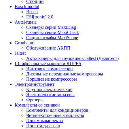
Станции
Bosch-modul
Bosch
ESI[tronic] 2.0
Autel-russia
Сканеры серии MaxiDiag
Сканеры серии MaxiCheck
Осциллографы MaxiScope
Grunbaum
Обслуживание АКПП
Jaltest
Автосканеры для грузовиков Jaltest (Джалтест)
Шлифовальные машинки RUPES
Винтовые компрессоры
Дизельные передвижные компрессоры
Поршневые компрессоры
Электроинструмент
Клуппы электрические
Электрические миксеры
Фрезеры
Комплекты со скидкой
Комплекты для кондиционеров
Четырехстоечные комплекты
Пневмокомплекты
Пост сход-развал