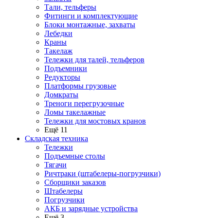
Тали, тельферы
Фитинги и комплектующие
Блоки монтажные, захваты
Лебедки
Краны
Такелаж
Тележки для талей, тельферов
Подъемники
Редукторы
Платформы грузовые
Домкраты
Треноги перегрузочные
Ломы такелажные
Тележки для мостовых кранов
Ещё 11
Складская техника
Тележки
Подъемные столы
Тягачи
Ричтраки (штабелеры-погрузчики)
Сборщики заказов
Штабелеры
Погрузчики
АКБ и зарядные устройства
Ещё 3