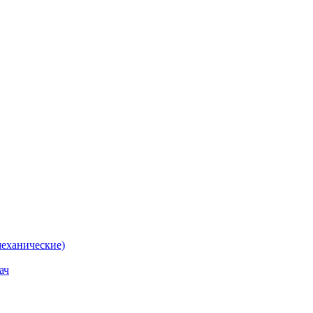
еханические)
ач