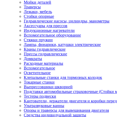
Мойки деталей
Траверсы
Лежаки, мебель
Стойки опорные
Гидравлические насосы, цилиндры, манометры
Аксессуары для прессов
Индукционные нагреватели
Вспомогательное оборудование
Стяжки пружин
Лампы, фонарики, катушки электрические
Краны гидравлические
Прессы гидравлические
Домкраты
Расходные материалы
Вспомогательное
Осветительное
Клепальные станки для тормозных колодок
Токарные станки
Выпрессовщики шкворней
Подставки автомобильные страховочные (Стойки м
Тестеры подвески
Кантователи, держатели двигателя и коробки перед
Ультразвуковые ванны
Опоры и траверсы для вывешивания двигателя
Средства индивидуальной защиты