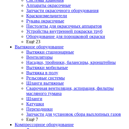
Системы хранения
Аппараты окрасочные
Запчасти окрасочного оборудования
Краскоизмельчители
Рукава окрасочные
Пистолеты для окрасочных аппаратов
Устройства внутренней покраски труб
Оборудование для порошковой окраски
Ещё 23
Вытяжное оборудование
Вытяжки стационарные
Вентиляторы
Насадки, тройники, балансиры, кронштейны
Вытяжки мобильные
Вытяжка в полу
Рельсовые системы
Шланги вытяжные
Сварочная вентиляция, аспирация, фильтры
масляного тумана
Шланги
Катушки
Переходники
Запчасти для установок сбора выхлопных газов
Ещё 7
Компрессорное оборудование