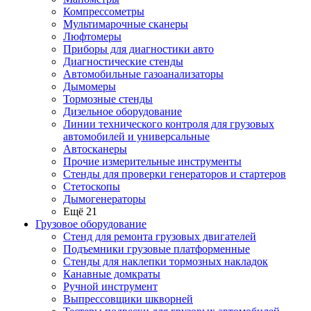
Компрессометры
Мультимарочные сканеры
Люфтомеры
Приборы для диагностики авто
Диагностические стенды
Автомобильные газоанализаторы
Дымомеры
Тормозные стенды
Дизельное оборудование
Линии технического контроля для грузовых
автомобилей и универсальные
Автосканеры
Прочие измерительные инструменты
Стенды для проверки генераторов и стартеров
Стетоскопы
Дымогенераторы
Ещё 21
Грузовое оборудование
Стенд для ремонта грузовых двигателей
Подъемники грузовые платформенные
Стенды для наклепки тормозных накладок
Канавные домкраты
Ручной инструмент
Выпрессовщики шкворней