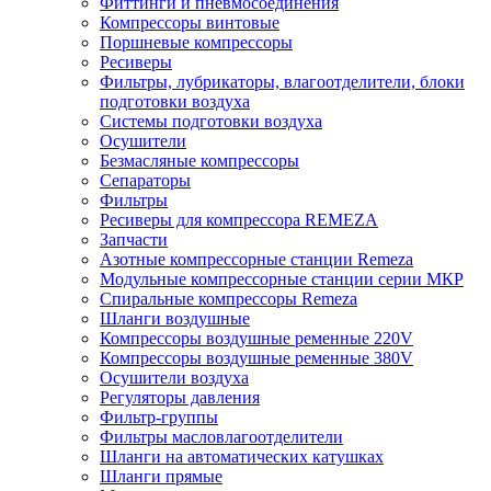
Фиттинги и пневмосоединения
Компрессоры винтовые
Поршневые компрессоры
Ресиверы
Фильтры, лубрикаторы, влагоотделители, блоки
подготовки воздуха
Системы подготовки воздуха
Осушители
Безмасляные компрессоры
Сепараторы
Фильтры
Ресиверы для компрессора REMEZA
Запчасти
Азотные компрессорные станции Remeza
Модульные компрессорные станции серии МКР
Спиральные компрессоры Remeza
Шланги воздушные
Компрессоры воздушные ременные 220V
Компрессоры воздушные ременные 380V
Осушители воздуха
Регуляторы давления
Фильтр-группы
Фильтры масловлагоотделители
Шланги на автоматических катушках
Шланги прямые