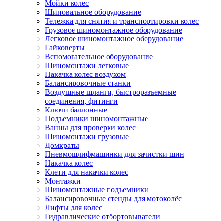
Мойки колес
Шиповальное оборудование
Тележка для снятия и транспортировки колес
Грузовое шиномонтажное оборудование
Легковое шиномонтажное оборудование
Гайковерты
Вспомогательное оборудование
Шиномонтажи легковые
Накачка колес воздухом
Балансировочные станки
Воздушные шланги, быстроразъемные
соединения, фитинги
Ключи баллонные
Подъемники шиномонтажные
Ванны для проверки колес
Шиномонтажи грузовые
Домкраты
Пневмошлифмашинки для зачистки шин
Накачка колес
Клети для накачки колес
Монтажки
Шиномонтажные подъемники
Балансировочные стенды для мотоколёс
Лифты для колес
Гидравлические отбортовыватели