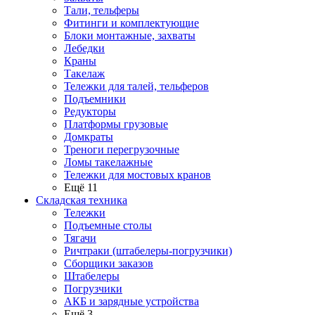
Тали, тельферы
Фитинги и комплектующие
Блоки монтажные, захваты
Лебедки
Краны
Такелаж
Тележки для талей, тельферов
Подъемники
Редукторы
Платформы грузовые
Домкраты
Треноги перегрузочные
Ломы такелажные
Тележки для мостовых кранов
Ещё 11
Складская техника
Тележки
Подъемные столы
Тягачи
Ричтраки (штабелеры-погрузчики)
Сборщики заказов
Штабелеры
Погрузчики
АКБ и зарядные устройства
Ещё 3