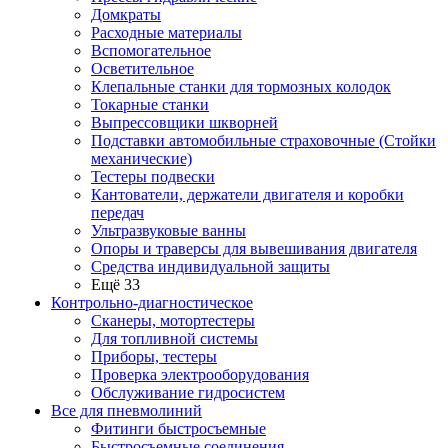
Домкраты
Расходные материалы
Вспомогательное
Осветительное
Клепальные станки для тормозных колодок
Токарные станки
Выпрессовщики шкворней
Подставки автомобильные страховочные (Стойки
механические)
Тестеры подвески
Кантователи, держатели двигателя и коробки
передач
Ультразвуковые ванны
Опоры и траверсы для вывешивания двигателя
Средства индивидуальной защиты
Ещё 33
Контрольно-диагностическое
Сканеры, мотортестеры
Для топливной системы
Приборы, тестеры
Проверка электрооборудования
Обслуживание гидросистем
Все для пневмолиний
Фитинги быстросъемные
Быстросъемные соединения