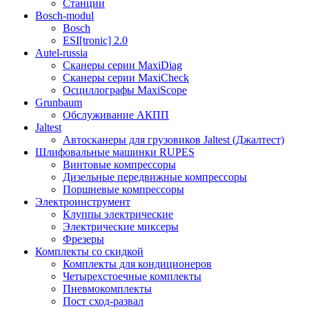
Станции
Bosch-modul
Bosch
ESI[tronic] 2.0
Autel-russia
Сканеры серии MaxiDiag
Сканеры серии MaxiCheck
Осциллографы MaxiScope
Grunbaum
Обслуживание АКПП
Jaltest
Автосканеры для грузовиков Jaltest (Джалтест)
Шлифовальные машинки RUPES
Винтовые компрессоры
Дизельные передвижные компрессоры
Поршневые компрессоры
Электроинструмент
Клуппы электрические
Электрические миксеры
Фрезеры
Комплекты со скидкой
Комплекты для кондиционеров
Четырехстоечные комплекты
Пневмокомплекты
Пост сход-развал