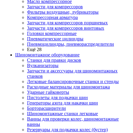
Масло компрессорное
Запчасти для компрессоров
Фильтры воздушные, лубрикаторы
Компрессорная арматура
Запчасти для компрессоров поршневых
Запчасти для компрессоров винтовых
Головки компрессорные
Пневматические цилиндры
Пневмоцилиндры, пневмораспределители
Ещё 28
Шиномонтажное оборудование
Станки для правки дисков
Вулканизаторы
Запчасти и аксессуары для шиномонтажных
станков
Легковые балансировочные станки и стенды
Расходные материалы для шиномонтажа
Ударные гайковерты
Пистолеты для подкачки шин
Генераторы азота для накачки шин
Борторасширители
Шиномонтажные станки легковые
Ванны для проверки колес, шиномонтажные
ванны
Резервуары для подкачки колес (бустер)