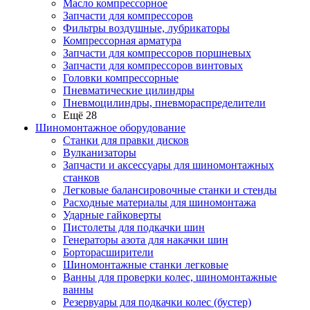
Масло компрессорное
Запчасти для компрессоров
Фильтры воздушные, лубрикаторы
Компрессорная арматура
Запчасти для компрессоров поршневых
Запчасти для компрессоров винтовых
Головки компрессорные
Пневматические цилиндры
Пневмоцилиндры, пневмораспределители
Ещё 28
Шиномонтажное оборудование
Станки для правки дисков
Вулканизаторы
Запчасти и аксессуары для шиномонтажных
станков
Легковые балансировочные станки и стенды
Расходные материалы для шиномонтажа
Ударные гайковерты
Пистолеты для подкачки шин
Генераторы азота для накачки шин
Борторасширители
Шиномонтажные станки легковые
Ванны для проверки колес, шиномонтажные
ванны
Резервуары для подкачки колес (бустер)