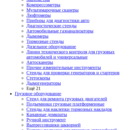
Компрессометры
Мультимарочные сканеры
Люфтомеры
Приборы для диагностики авто
Диагностические стенды
Автомобильные газоанализаторы
Дымомеры
Тормозные стенды
Дизельное оборудование
Линии технического контроля для грузовых
автомобилей и универсальные
Автосканеры
Прочие измерительные инструменты
Стенды для проверки генераторов и стартеров
Стетоскопы
Дымогенераторы
Ещё 21
Грузовое оборудование
Стенд для ремонта грузовых двигателей
Подъемники грузовые платформенные
Стенды для наклепки тормозных накладок
Канавные домкраты
Ручной инструмент
Выпрессовщики шкворней