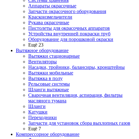
Системы хранения
Аппараты окрасочные
Запчасти окрасочного оборудования
Краскоизмельчители
Рукава окрасочные
Пистолеты для окрасочных аппаратов
Устройства внутренней покраски труб
Оборудование для порошковой окраски
Ещё 23
Вытяжное оборудование
Вытяжки стационарные
Вентиляторы
Насадки, тройники, балансиры, кронштейны
Вытяжки мобильные
Вытяжка в полу
Рельсовые системы
Шланги вытяжные
Сварочная вентиляция, аспирация, фильтры
масляного тумана
Шланги
Катушки
Переходники
Запчасти для установок сбора выхлопных газов
Ещё 7
Компрессорное оборудование