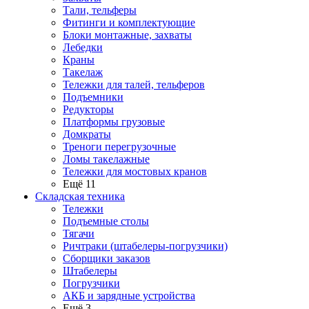
Тали, тельферы
Фитинги и комплектующие
Блоки монтажные, захваты
Лебедки
Краны
Такелаж
Тележки для талей, тельферов
Подъемники
Редукторы
Платформы грузовые
Домкраты
Треноги перегрузочные
Ломы такелажные
Тележки для мостовых кранов
Ещё 11
Складская техника
Тележки
Подъемные столы
Тягачи
Ричтраки (штабелеры-погрузчики)
Сборщики заказов
Штабелеры
Погрузчики
АКБ и зарядные устройства
Ещё 3