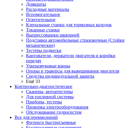
Домкраты
Расходные материалы
Вспомогательное
Осветительное
Клепальные станки для тормозных колодок
Токарные станки
Выпрессовщики шкворней
Подставки автомобильные страховочные (Стойки
механические)
Тестеры подвески
Кантователи, держатели двигателя и коробки
передач
Ультразвуковые ванны
Опоры и траверсы для вывешивания двигателя
Средства индивидуальной защиты
Ещё 33
Контрольно-диагностическое
Сканеры, мотортестеры
Для топливной системы
Приборы, тестеры
Проверка электрооборудования
Обслуживание гидросистем
Все для пневмолиний
Фитинги быстросъемные
Быстросъемные соединения