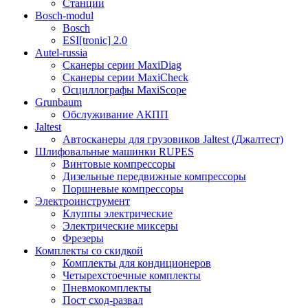
Станции
Bosch-modul
Bosch
ESI[tronic] 2.0
Autel-russia
Сканеры серии MaxiDiag
Сканеры серии MaxiCheck
Осциллографы MaxiScope
Grunbaum
Обслуживание АКПП
Jaltest
Автосканеры для грузовиков Jaltest (Джалтест)
Шлифовальные машинки RUPES
Винтовые компрессоры
Дизельные передвижные компрессоры
Поршневые компрессоры
Электроинструмент
Клуппы электрические
Электрические миксеры
Фрезеры
Комплекты со скидкой
Комплекты для кондиционеров
Четырехстоечные комплекты
Пневмокомплекты
Пост сход-развал