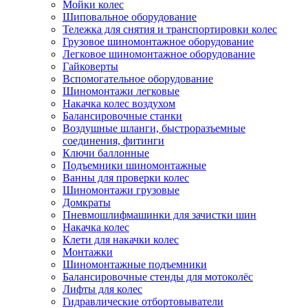
Мойки колес
Шиповальное оборудование
Тележка для снятия и транспортировки колес
Грузовое шиномонтажное оборудование
Легковое шиномонтажное оборудование
Гайковерты
Вспомогательное оборудование
Шиномонтажи легковые
Накачка колес воздухом
Балансировочные станки
Воздушные шланги, быстроразъемные
соединения, фитинги
Ключи баллонные
Подъемники шиномонтажные
Ванны для проверки колес
Шиномонтажи грузовые
Домкраты
Пневмошлифмашинки для зачистки шин
Накачка колес
Клети для накачки колес
Монтажки
Шиномонтажные подъемники
Балансировочные стенды для мотоколёс
Лифты для колес
Гидравлические отбортовыватели