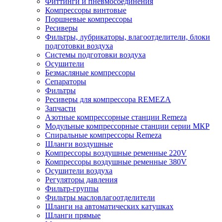
Фиттинги и пневмосоединения
Компрессоры винтовые
Поршневые компрессоры
Ресиверы
Фильтры, лубрикаторы, влагоотделители, блоки
подготовки воздуха
Системы подготовки воздуха
Осушители
Безмасляные компрессоры
Сепараторы
Фильтры
Ресиверы для компрессора REMEZA
Запчасти
Азотные компрессорные станции Remeza
Модульные компрессорные станции серии МКР
Спиральные компрессоры Remeza
Шланги воздушные
Компрессоры воздушные ременные 220V
Компрессоры воздушные ременные 380V
Осушители воздуха
Регуляторы давления
Фильтр-группы
Фильтры масловлагоотделители
Шланги на автоматических катушках
Шланги прямые