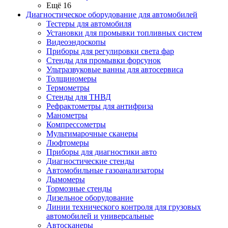
Ещё 16
Диагностическое оборудование для автомобилей
Тестеры для автомобиля
Установки для промывки топливных систем
Видеоэндоскопы
Приборы для регулировки света фар
Стенды для промывки форсунок
Ультразвуковые ванны для автосервиса
Толщиномеры
Термометры
Стенды для ТНВД
Рефрактометры для антифриза
Манометры
Компрессометры
Мультимарочные сканеры
Люфтомеры
Приборы для диагностики авто
Диагностические стенды
Автомобильные газоанализаторы
Дымомеры
Тормозные стенды
Дизельное оборудование
Линии технического контроля для грузовых
автомобилей и универсальные
Автосканеры