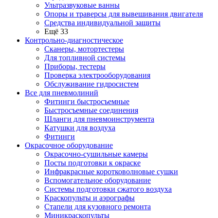
Ультразвуковые ванны
Опоры и траверсы для вывешивания двигателя
Средства индивидуальной защиты
Ещё 33
Контрольно-диагностическое
Сканеры, мотортестеры
Для топливной системы
Приборы, тестеры
Проверка электрооборудования
Обслуживание гидросистем
Все для пневмолиний
Фитинги быстросъемные
Быстросъемные соединения
Шланги для пневмоинструмента
Катушки для воздуха
Фитинги
Окрасочное оборудование
Окрасочно-сушильные камеры
Посты подготовки к окраске
Инфракрасные коротковолновые сушки
Вспомогательное оборудование
Системы подготовки сжатого воздуха
Краскопульты и аэрографы
Стапели для кузовного ремонта
Миникраскопульты