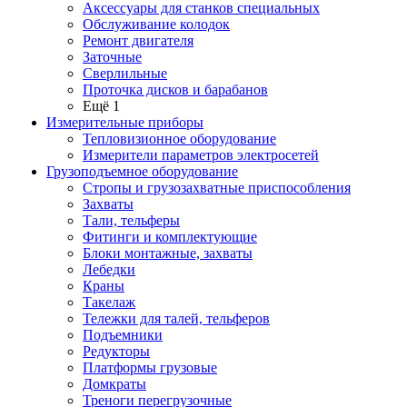
Аксессуары для станков специальных
Обслуживание колодок
Ремонт двигателя
Заточные
Сверлильные
Проточка дисков и барабанов
Ещё 1
Измерительные приборы
Тепловизионное оборудование
Измерители параметров электросетей
Грузоподъемное оборудование
Стропы и грузозахватные приспособления
Захваты
Тали, тельферы
Фитинги и комплектующие
Блоки монтажные, захваты
Лебедки
Краны
Такелаж
Тележки для талей, тельферов
Подъемники
Редукторы
Платформы грузовые
Домкраты
Треноги перегрузочные