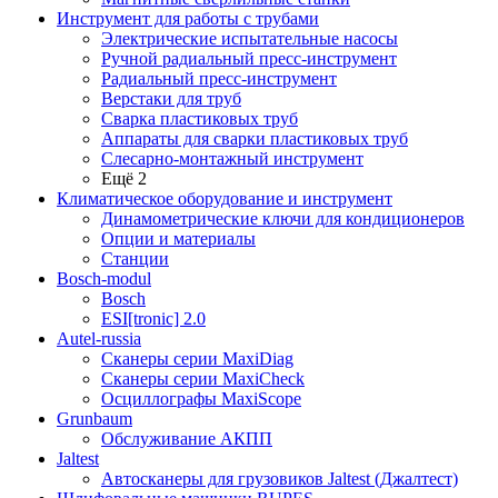
Инструмент для работы с трубами
Электрические испытательные насосы
Ручной радиальный пресс-инструмент
Радиальный пресс-инструмент
Верстаки для труб
Сварка пластиковых труб
Аппараты для сварки пластиковых труб
Слесарно-монтажный инструмент
Ещё 2
Климатическое оборудование и инструмент
Динамометрические ключи для кондиционеров
Опции и материалы
Станции
Bosch-modul
Bosch
ESI[tronic] 2.0
Autel-russia
Сканеры серии MaxiDiag
Сканеры серии MaxiCheck
Осциллографы MaxiScope
Grunbaum
Обслуживание АКПП
Jaltest
Автосканеры для грузовиков Jaltest (Джалтест)