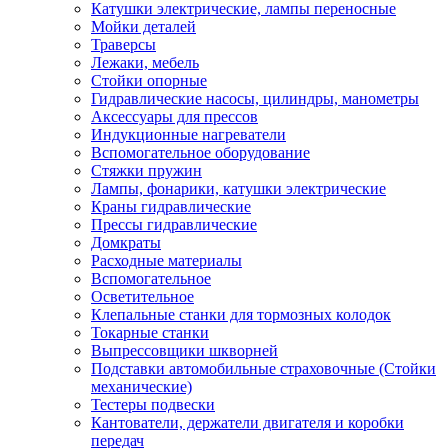
Катушки электрические, лампы переносные
Мойки деталей
Траверсы
Лежаки, мебель
Стойки опорные
Гидравлические насосы, цилиндры, манометры
Аксессуары для прессов
Индукционные нагреватели
Вспомогательное оборудование
Стяжки пружин
Лампы, фонарики, катушки электрические
Краны гидравлические
Прессы гидравлические
Домкраты
Расходные материалы
Вспомогательное
Осветительное
Клепальные станки для тормозных колодок
Токарные станки
Выпрессовщики шкворней
Подставки автомобильные страховочные (Стойки
механические)
Тестеры подвески
Кантователи, держатели двигателя и коробки
передач