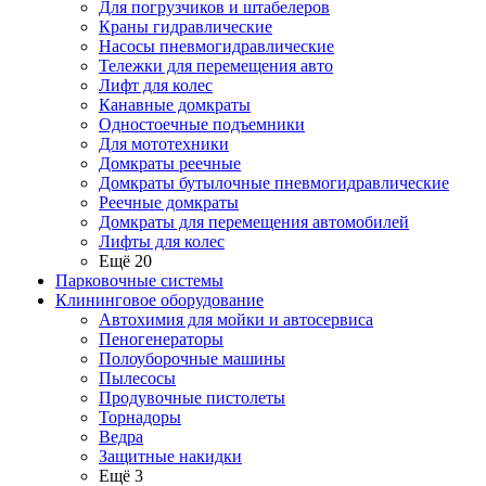
Для погрузчиков и штабелеров
Краны гидравлические
Насосы пневмогидравлические
Тележки для перемещения авто
Лифт для колес
Канавные домкраты
Одностоечные подъемники
Для мототехники
Домкраты реечные
Домкраты бутылочные пневмогидравлические
Реечные домкраты
Домкраты для перемещения автомобилей
Лифты для колес
Ещё 20
Парковочные системы
Клининговое оборудование
Автохимия для мойки и автосервиса
Пеногенераторы
Полоуборочные машины
Пылесосы
Продувочные пистолеты
Торнадоры
Ведра
Защитные накидки
Ещё 3