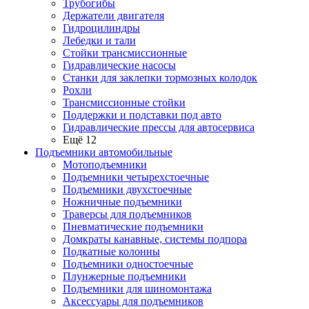
Трубогибы
Держатели двигателя
Гидроцилиндры
Лебедки и тали
Стойки трансмиссионные
Гидравлические насосы
Cтанки для заклепки тормозных колодок
Рохли
Трансмиссионные стойки
Поддержки и подставки под авто
Гидравлические прессы для автосервиса
Ещё 12
Подъемники автомобильные
Мотоподъемники
Подъемники четырехстоечные
Подъемники двухстоечные
Ножничные подъемники
Траверсы для подъемников
Пневматические подъемники
Домкраты канавные, системы подпора
Подкатные колонны
Подъемники одностоечные
Плунжерные подъемники
Подъемники для шиномонтажа
Аксессуары для подъемников