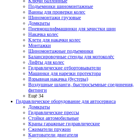
Ключи баллонные
Подъемники шиномонтажные
Ванны для проверки колес
Шиномонтажи грузовые
Домкраты
Пневмошлифмашинки для зачистки шин
Накачка колес
Клети для накачки колес
Монтажки
Шиномонтажные подъемники
Балансировочные стенды для мотоколёс
Лифты для колес
Гидравлические отбортовыватели
Машинки для нарезки протектора
Взрывная накачка (бустеры)
Воздушные шланги, быстросъемные соединения,
фитинги
Ещё 34
Гидравлическое оборудование для автосервиса
Домкраты
Гидравлические прессы
Стойки автомобильные
Краны гаражные гидравлические
Сжиматели пружин
Кантователи двигателя