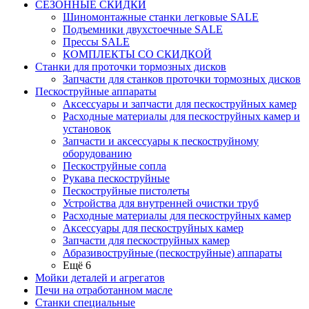
СЕЗОННЫЕ СКИДКИ
Шиномонтажные станки легковые SALE
Подъемники двухстоечные SALE
Прессы SALE
КОМПЛЕКТЫ СО СКИДКОЙ
Станки для проточки тормозных дисков
Запчасти для станков проточки тормозных дисков
Пескоструйные аппараты
Аксессуары и запчасти для пескоструйных камер
Расходные материалы для пескоструйных камер и
установок
Запчасти и аксессуары к пескоструйному
оборудованию
Пескоструйные сопла
Рукава пескоструйные
Пескоструйные пистолеты
Устройства для внутренней очистки труб
Расходные материалы для пескоструйных камер
Аксессуары для пескоструйных камер
Запчасти для пескоструйных камер
Абразивоструйные (пескоструйные) аппараты
Ещё 6
Мойки деталей и агрегатов
Печи на отработанном масле
Станки специальные