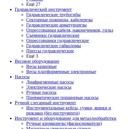
Ещё 27
Гидравлический инструмент
Гидравлические трубогибы
Секторные ножницы, кабелерезы
Гидравлические арматурорезы
Опрессовщики кабеля, наконечников, гильз
Съемники гидравлические
Опрессовщики гидравлические
Гидравлические гайколомы
Прессы гидравлические
Ещё 3
Весовое оборудование
Весы крановые
Весы платформенные электронные
Насосы
Диафрагменные насосы
Электрические насосы
Ручные насосы
Пневматические поршневые насосы
Ручной слесарный инструмент
Инструментальные кейсы, сумки, ящики и
рюкзаки (без инструмента)
Инструмент и оборудование для металлообработки
Ручные кромкорезы (фаскосниматели)
Магнитные сверлильные станки