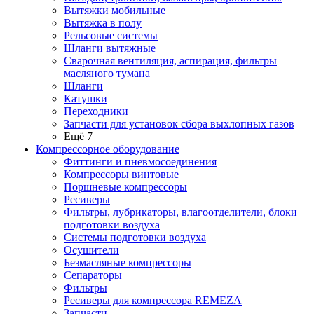
Вытяжки мобильные
Вытяжка в полу
Рельсовые системы
Шланги вытяжные
Сварочная вентиляция, аспирация, фильтры
масляного тумана
Шланги
Катушки
Переходники
Запчасти для установок сбора выхлопных газов
Ещё 7
Компрессорное оборудование
Фиттинги и пневмосоединения
Компрессоры винтовые
Поршневые компрессоры
Ресиверы
Фильтры, лубрикаторы, влагоотделители, блоки
подготовки воздуха
Системы подготовки воздуха
Осушители
Безмасляные компрессоры
Сепараторы
Фильтры
Ресиверы для компрессора REMEZA
Запчасти