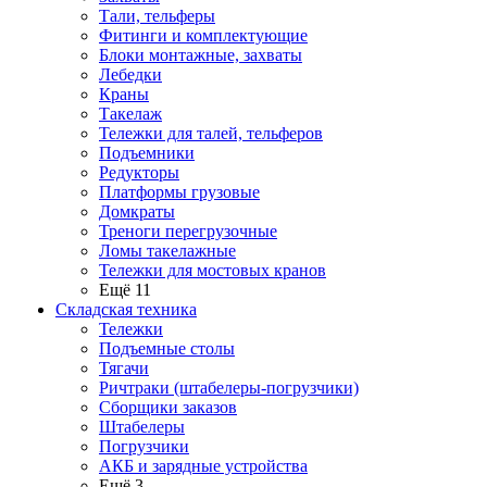
Тали, тельферы
Фитинги и комплектующие
Блоки монтажные, захваты
Лебедки
Краны
Такелаж
Тележки для талей, тельферов
Подъемники
Редукторы
Платформы грузовые
Домкраты
Треноги перегрузочные
Ломы такелажные
Тележки для мостовых кранов
Ещё 11
Складская техника
Тележки
Подъемные столы
Тягачи
Ричтраки (штабелеры-погрузчики)
Сборщики заказов
Штабелеры
Погрузчики
АКБ и зарядные устройства
Ещё 3