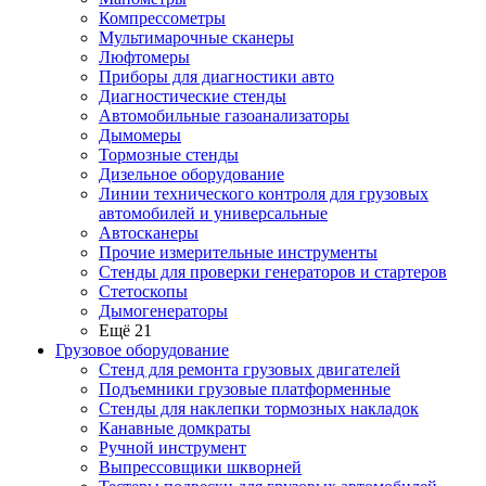
Компрессометры
Мультимарочные сканеры
Люфтомеры
Приборы для диагностики авто
Диагностические стенды
Автомобильные газоанализаторы
Дымомеры
Тормозные стенды
Дизельное оборудование
Линии технического контроля для грузовых
автомобилей и универсальные
Автосканеры
Прочие измерительные инструменты
Стенды для проверки генераторов и стартеров
Стетоскопы
Дымогенераторы
Ещё 21
Грузовое оборудование
Стенд для ремонта грузовых двигателей
Подъемники грузовые платформенные
Стенды для наклепки тормозных накладок
Канавные домкраты
Ручной инструмент
Выпрессовщики шкворней