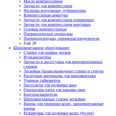
Масло компрессорное
Запчасти для компрессоров
Фильтры воздушные, лубрикаторы
Компрессорная арматура
Запчасти для компрессоров поршневых
Запчасти для компрессоров винтовых
Головки компрессорные
Пневматические цилиндры
Пневмоцилиндры, пневмораспределители
Ещё 28
Шиномонтажное оборудование
Станки для правки дисков
Вулканизаторы
Запчасти и аксессуары для шиномонтажных
станков
Легковые балансировочные станки и стенды
Расходные материалы для шиномонтажа
Ударные гайковерты
Пистолеты для подкачки шин
Генераторы азота для накачки шин
Борторасширители
Шиномонтажные станки легковые
Ванны для проверки колес, шиномонтажные
ванны
Резервуары для подкачки колес (бустер)