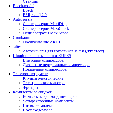
Станции
Bosch-modul
Bosch
ESI[tronic] 2.0
Autel-russia
Сканеры серии MaxiDiag
Сканеры серии MaxiCheck
Осциллографы MaxiScope
Grunbaum
Обслуживание АКПП
Jaltest
Автосканеры для грузовиков Jaltest (Джалтест)
Шлифовальные машинки RUPES
Винтовые компрессоры
Дизельные передвижные компрессоры
Поршневые компрессоры
Электроинструмент
Клуппы электрические
Электрические миксеры
Фрезеры
Комплекты со скидкой
Комплекты для кондиционеров
Четырехстоечные комплекты
Пневмокомплекты
Пост сход-развал