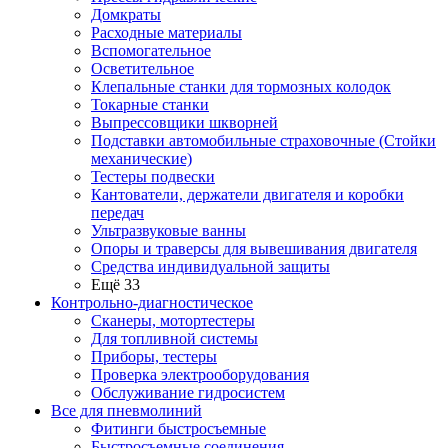
Домкраты
Расходные материалы
Вспомогательное
Осветительное
Клепальные станки для тормозных колодок
Токарные станки
Выпрессовщики шкворней
Подставки автомобильные страховочные (Стойки
механические)
Тестеры подвески
Кантователи, держатели двигателя и коробки
передач
Ультразвуковые ванны
Опоры и траверсы для вывешивания двигателя
Средства индивидуальной защиты
Ещё 33
Контрольно-диагностическое
Сканеры, мотортестеры
Для топливной системы
Приборы, тестеры
Проверка электрооборудования
Обслуживание гидросистем
Все для пневмолиний
Фитинги быстросъемные
Быстросъемные соединения