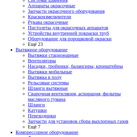
Системы хранения
Аппараты окрасочные
Запчасти окрасочного оборудования
Краскоизмельчители
Рукава окрасочные
Пистолеты для окрасочных аппаратов
Устройства внутренней покраски труб
Оборудование для порошковой окраски
Ещё 23
Вытяжное оборудование
Вытяжки стационарные
Вентиляторы
Насадки, тройники, балансиры, кронштейны
Вытяжки мобильные
Вытяжка в полу
Рельсовые системы
Шланги вытяжные
Сварочная вентиляция, аспирация, фильтры
масляного тумана
Шланги
Катушки
Переходники
Запчасти для установок сбора выхлопных газов
Ещё 7
Компрессорное оборудование