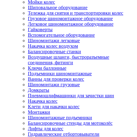
Мойки колес
Шиповальное оборудование
Тележка для снятия и транспортировки колес
Грузовое шиномонтажное оборудование
Легковое шиномонтажное оборудование
Гайковерты
Вспомогательное оборудование
Шиномонтажи легковые
Накачка колес воздухом
Балансировочные станки
Воздушные шланги, быстроразъемные
соединения, фитинги
Ключи баллонные
Подъемники шиномонтажные
Ванны для проверки колес
Шиномонтажи грузовые
Домкраты
Пневмошлифмашинки для зачистки шин
Накачка колес
Клети для накачки колес
Монтажки
Шиномонтажные подъемники
Балансировочные стенды для мотоколёс
Лифты для колес
Гидравлические отбортовыватели