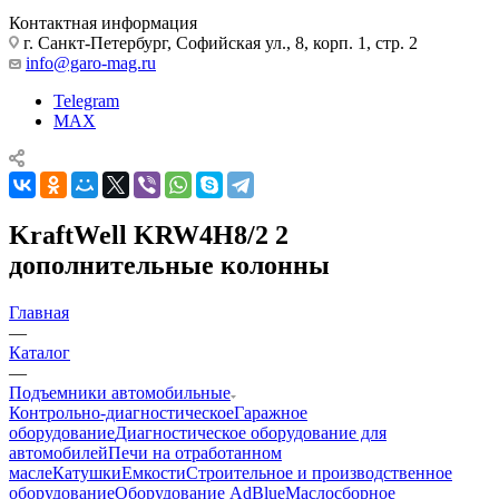
Контактная информация
г. Санкт-Петербург, Софийская ул., 8, корп. 1, стр. 2
info@garo-mag.ru
Telegram
MAX
KraftWell KRW4H8/2 2
дополнительные колонны
Главная
—
Каталог
—
Подъемники автомобильные
Контрольно-диагностическое
Гаражное
оборудование
Диагностическое оборудование для
автомобилей
Печи на отработанном
масле
Катушки
Емкости
Строительное и производственное
оборудование
Оборудование AdBlue
Маслосборное