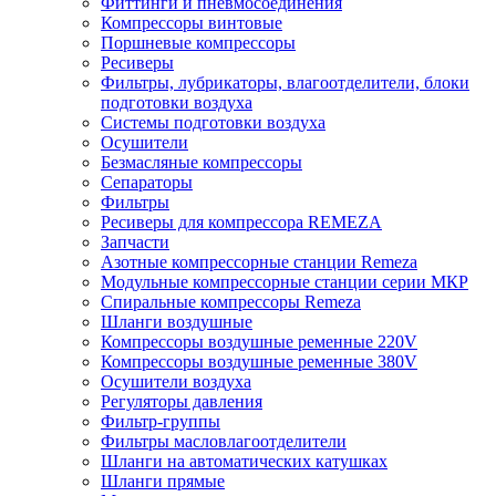
Фиттинги и пневмосоединения
Компрессоры винтовые
Поршневые компрессоры
Ресиверы
Фильтры, лубрикаторы, влагоотделители, блоки
подготовки воздуха
Системы подготовки воздуха
Осушители
Безмасляные компрессоры
Сепараторы
Фильтры
Ресиверы для компрессора REMEZA
Запчасти
Азотные компрессорные станции Remeza
Модульные компрессорные станции серии МКР
Спиральные компрессоры Remeza
Шланги воздушные
Компрессоры воздушные ременные 220V
Компрессоры воздушные ременные 380V
Осушители воздуха
Регуляторы давления
Фильтр-группы
Фильтры масловлагоотделители
Шланги на автоматических катушках
Шланги прямые