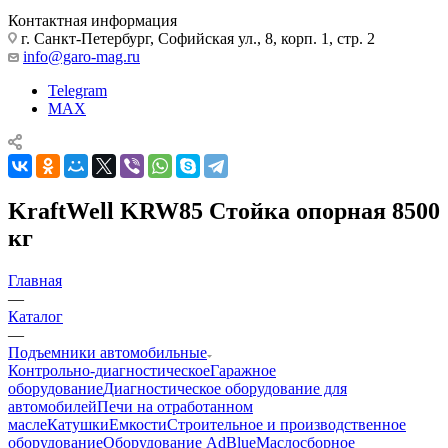
Контактная информация
г. Санкт-Петербург, Софийская ул., 8, корп. 1, стр. 2
info@garo-mag.ru
Telegram
MAX
KraftWell KRW85 Стойка опорная 8500
кг
Главная
—
Каталог
—
Подъемники автомобильные
Контрольно-диагностическое
Гаражное
оборудование
Диагностическое оборудование для
автомобилей
Печи на отработанном
масле
Катушки
Емкости
Строительное и производственное
оборудование
Оборудование AdBlue
Маслосборное