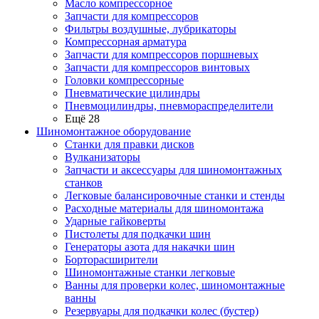
Масло компрессорное
Запчасти для компрессоров
Фильтры воздушные, лубрикаторы
Компрессорная арматура
Запчасти для компрессоров поршневых
Запчасти для компрессоров винтовых
Головки компрессорные
Пневматические цилиндры
Пневмоцилиндры, пневмораспределители
Ещё 28
Шиномонтажное оборудование
Станки для правки дисков
Вулканизаторы
Запчасти и аксессуары для шиномонтажных
станков
Легковые балансировочные станки и стенды
Расходные материалы для шиномонтажа
Ударные гайковерты
Пистолеты для подкачки шин
Генераторы азота для накачки шин
Борторасширители
Шиномонтажные станки легковые
Ванны для проверки колес, шиномонтажные
ванны
Резервуары для подкачки колес (бустер)