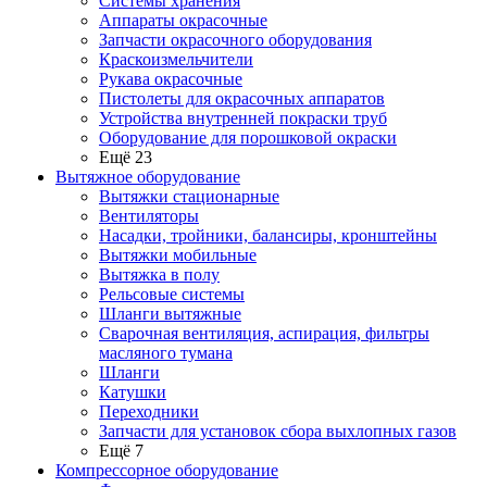
Системы хранения
Аппараты окрасочные
Запчасти окрасочного оборудования
Краскоизмельчители
Рукава окрасочные
Пистолеты для окрасочных аппаратов
Устройства внутренней покраски труб
Оборудование для порошковой окраски
Ещё 23
Вытяжное оборудование
Вытяжки стационарные
Вентиляторы
Насадки, тройники, балансиры, кронштейны
Вытяжки мобильные
Вытяжка в полу
Рельсовые системы
Шланги вытяжные
Сварочная вентиляция, аспирация, фильтры
масляного тумана
Шланги
Катушки
Переходники
Запчасти для установок сбора выхлопных газов
Ещё 7
Компрессорное оборудование