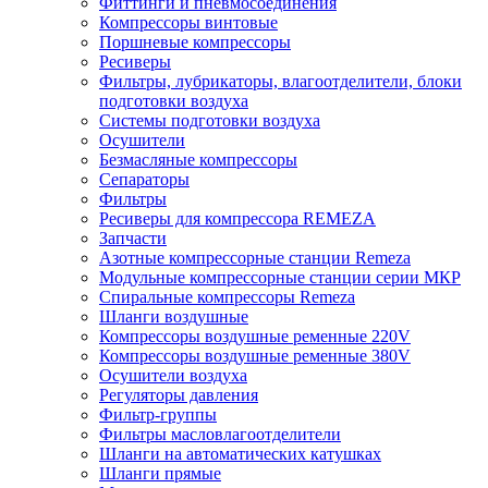
Фиттинги и пневмосоединения
Компрессоры винтовые
Поршневые компрессоры
Ресиверы
Фильтры, лубрикаторы, влагоотделители, блоки
подготовки воздуха
Системы подготовки воздуха
Осушители
Безмасляные компрессоры
Сепараторы
Фильтры
Ресиверы для компрессора REMEZA
Запчасти
Азотные компрессорные станции Remeza
Модульные компрессорные станции серии МКР
Спиральные компрессоры Remeza
Шланги воздушные
Компрессоры воздушные ременные 220V
Компрессоры воздушные ременные 380V
Осушители воздуха
Регуляторы давления
Фильтр-группы
Фильтры масловлагоотделители
Шланги на автоматических катушках
Шланги прямые