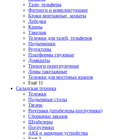
Тали, тельферы
Фитинги и комплектующие
Блоки монтажные, захваты
Лебедки
Краны
Такелаж
Тележки для талей, тельферов
Подъемники
Редукторы
Платформы грузовые
Домкраты
Треноги перегрузочные
Ломы такелажные
Тележки для мостовых кранов
Ещё 11
Складская техника
Тележки
Подъемные столы
Тягачи
Ричтраки (штабелеры-погрузчики)
Сборщики заказов
Штабелеры
Погрузчики
АКБ и зарядные устройства
Ещё 3