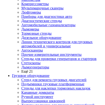
Компрессометры
Мультимарочные сканеры
Люфтомеры
Приборы для диагностики авто
Диагностические стенды
Автомобильные газоанализаторы
Дымомеры
Тормозные стенды
Дизельное оборудование
Линии технического контроля для грузовых
автомобилей и универсальные
Автосканеры
Прочие измерительные инструменты
Стенды для проверки генераторов и стартеров
Стетоскопы
Дымогенераторы
Ещё 21
Грузовое оборудование
Стенд для ремонта грузовых двигателей
Подъемники грузовые платформенные
Стенды для наклепки тормозных накладок
Канавные домкраты
Ручной инструмент
Выпрессовщики шкворней