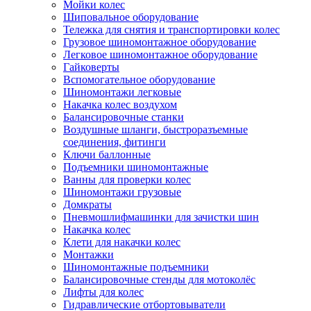
Мойки колес
Шиповальное оборудование
Тележка для снятия и транспортировки колес
Грузовое шиномонтажное оборудование
Легковое шиномонтажное оборудование
Гайковерты
Вспомогательное оборудование
Шиномонтажи легковые
Накачка колес воздухом
Балансировочные станки
Воздушные шланги, быстроразъемные
соединения, фитинги
Ключи баллонные
Подъемники шиномонтажные
Ванны для проверки колес
Шиномонтажи грузовые
Домкраты
Пневмошлифмашинки для зачистки шин
Накачка колес
Клети для накачки колес
Монтажки
Шиномонтажные подъемники
Балансировочные стенды для мотоколёс
Лифты для колес
Гидравлические отбортовыватели