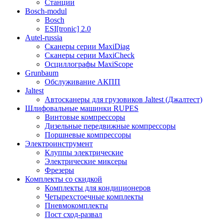
Станции
Bosch-modul
Bosch
ESI[tronic] 2.0
Autel-russia
Сканеры серии MaxiDiag
Сканеры серии MaxiCheck
Осциллографы MaxiScope
Grunbaum
Обслуживание АКПП
Jaltest
Автосканеры для грузовиков Jaltest (Джалтест)
Шлифовальные машинки RUPES
Винтовые компрессоры
Дизельные передвижные компрессоры
Поршневые компрессоры
Электроинструмент
Клуппы электрические
Электрические миксеры
Фрезеры
Комплекты со скидкой
Комплекты для кондиционеров
Четырехстоечные комплекты
Пневмокомплекты
Пост сход-развал