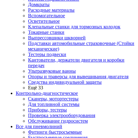
Домкраты
Расходные материалы
Вспомогательное
Осветительное
Клепальные станки для тормозных колодок
Токарные станки
Выпрессовщики шкворней
Подставки автомобильные страховочные (Стойки
механические)
Тестеры подвески
Кантователи, держатели двигателя и коробки
передач
Ультразвуковые ванны
Опоры и траверсы для вывешивания двигателя
Средства индивидуальной защиты
Ещё 33
Контрольно-диагностическое
Сканеры, мотортестеры
Для топливной системы
Приборы, тестеры
Проверка электрооборудования
Обслуживание гидросистем
Все для пневмолиний
Фитинги быстросъемные
Быстросъемные соединения