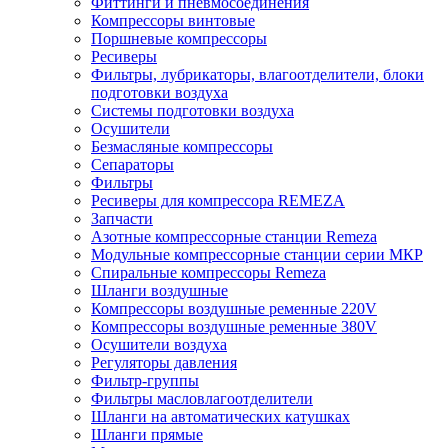
Фиттинги и пневмосоединения
Компрессоры винтовые
Поршневые компрессоры
Ресиверы
Фильтры, лубрикаторы, влагоотделители, блоки
подготовки воздуха
Системы подготовки воздуха
Осушители
Безмасляные компрессоры
Сепараторы
Фильтры
Ресиверы для компрессора REMEZA
Запчасти
Азотные компрессорные станции Remeza
Модульные компрессорные станции серии МКР
Спиральные компрессоры Remeza
Шланги воздушные
Компрессоры воздушные ременные 220V
Компрессоры воздушные ременные 380V
Осушители воздуха
Регуляторы давления
Фильтр-группы
Фильтры масловлагоотделители
Шланги на автоматических катушках
Шланги прямые