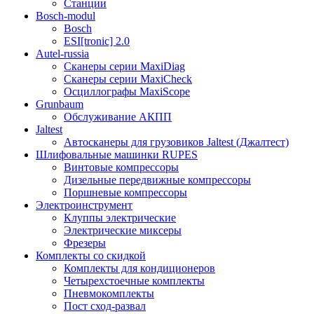
Станции
Bosch-modul
Bosch
ESI[tronic] 2.0
Autel-russia
Сканеры серии MaxiDiag
Сканеры серии MaxiCheck
Осциллографы MaxiScope
Grunbaum
Обслуживание АКПП
Jaltest
Автосканеры для грузовиков Jaltest (Джалтест)
Шлифовальные машинки RUPES
Винтовые компрессоры
Дизельные передвижные компрессоры
Поршневые компрессоры
Электроинструмент
Клуппы электрические
Электрические миксеры
Фрезеры
Комплекты со скидкой
Комплекты для кондиционеров
Четырехстоечные комплекты
Пневмокомплекты
Пост сход-развал