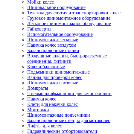
Мойки колес
Шиповальное оборудование
Тележка для снятия и транспортировки колес
Грузовое шиномонтажное оборудование
Легковое шиномонтажное оборудование
Гайковерты
Вспомогательное оборудование
Шиномонтажи легковые
Накачка колес воздухом
Балансировочные станки
Воздушные шланги, быстроразъемные
соединения, фитинги
Ключи баллонные
Подъемники шиномонтажные
Ванны для проверки колес
Шиномонтажи грузовые
Домкраты
Пневмошлифмашинки для зачистки шин
Накачка колес
Клети для накачки колес
Монтажки
Шиномонтажные подъемники
Балансировочные стенды для мотоколёс
Лифты для колес
Гидравлические отбортовыватели