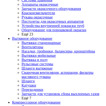
Системы хранения
Аппараты окрасочные
Запчасти окрасочного оборудования
Краскоизмельчители
Рукава окрасочные
Пистолеты для окрасочных аппаратов
Устройства внутренней покраски труб
Оборудование для порошковой окраски
Ещё 23
Вытяжное оборудование
Вытяжки стационарные
Вентиляторы
Насадки, тройники, балансиры, кронштейны
Вытяжки мобильные
Вытяжка в полу
Рельсовые системы
Шланги вытяжные
Сварочная вентиляция, аспирация, фильтры
масляного тумана
Шланги
Катушки
Переходники
Запчасти для установок сбора выхлопных газов
Ещё 7
Компрессорное оборудование