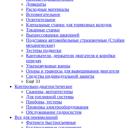
Домкраты
Расходные материалы
Вспомогательное
Осветительное
Клепальные станки для тормозных колодок
Токарные станки
Выпрессовщики шкворней
Подставки автомобильные страховочные (Стойки
механические)
Тестеры подвески
Кантователи, держатели двигателя и коробки
передач
Ультразвуковые ванны
Опоры и траверсы для вывешивания двигателя
Средства индивидуальной защиты
Ещё 33
Контрольно-диагностическое
Сканеры, мотортестеры
Для топливной системы
Приборы, тестеры
Проверка электрооборудования
Обслуживание гидросистем
Все для пневмолиний
Фитинги быстросъемные
Быстросъемные соединения