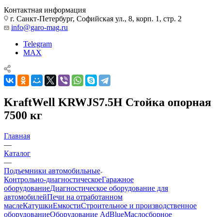
Контактная информация
г. Санкт-Петербург, Софийская ул., 8, корп. 1, стр. 2
info@garo-mag.ru
Telegram
MAX
KraftWell KRWJS7.5H Стойка опорная
7500 кг
Главная
—
Каталог
—
Подъемники автомобильные
Контрольно-диагностическое
Гаражное
оборудование
Диагностическое оборудование для
автомобилей
Печи на отработанном
масле
Катушки
Емкости
Строительное и производственное
оборудование
Оборудование AdBlue
Маслосборное