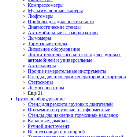
Компрессометры
Мультимарочные сканеры
Люфтомеры
Приборы для диагностики авто
Диагностические стенды
Автомобильные газоанализаторы
Дымомеры
Тормозные стенды
Дизельное оборудование
Линии технического контроля для грузовых
автомобилей и универсальные
Автосканеры
Прочие измерительные инструменты
Стенды для проверки генераторов и стартеров
Стетоскопы
Дымогенераторы
Ещё 21
Грузовое оборудование
Стенд для ремонта грузовых двигателей
Подъемники грузовые платформенные
Стенды для наклепки тормозных накладок
Канавные домкраты
Ручной инструмент
Выпрессовщики шкворней