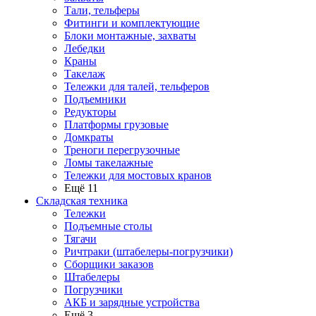
Тали, тельферы
Фитинги и комплектующие
Блоки монтажные, захваты
Лебедки
Краны
Такелаж
Тележки для талей, тельферов
Подъемники
Редукторы
Платформы грузовые
Домкраты
Треноги перегрузочные
Ломы такелажные
Тележки для мостовых кранов
Ещё 11
Складская техника
Тележки
Подъемные столы
Тягачи
Ричтраки (штабелеры-погрузчики)
Сборщики заказов
Штабелеры
Погрузчики
АКБ и зарядные устройства
Ещё 3