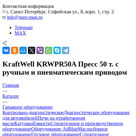
Контактная информация
г. Санкт-Петербург, Софийская ул., 8, корп. 1, стр. 2
info@garo-mag.ru
Telegram
MAX
KraftWell KRWPR50A Пресс 50 т. с
ручным и пневматическим приводом
Главная
—
Каталог
—
Гаражное оборудование
Контрольно-диагностическое
Диагностическое оборудование
для автомобилей
Печи на отработанном
масле
Катушки
Емкости
Строительное и производственное
оборудование
Оборудование AdBlue
Маслосборное
оборудование
Грузовое оборудование
Строительное