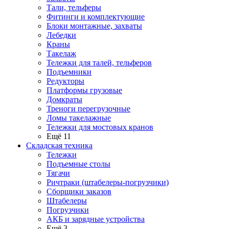
Тали, тельферы
Фитинги и комплектующие
Блоки монтажные, захваты
Лебедки
Краны
Такелаж
Тележки для талей, тельферов
Подъемники
Редукторы
Платформы грузовые
Домкраты
Треноги перегрузочные
Ломы такелажные
Тележки для мостовых кранов
Ещё 11
Складская техника
Тележки
Подъемные столы
Тягачи
Ричтраки (штабелеры-погрузчики)
Сборщики заказов
Штабелеры
Погрузчики
АКБ и зарядные устройства
Ещё 3