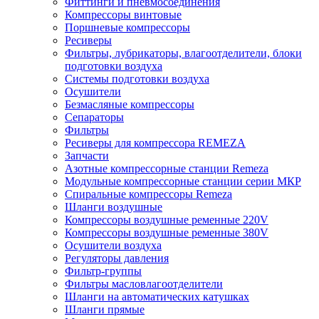
Фиттинги и пневмосоединения
Компрессоры винтовые
Поршневые компрессоры
Ресиверы
Фильтры, лубрикаторы, влагоотделители, блоки
подготовки воздуха
Системы подготовки воздуха
Осушители
Безмасляные компрессоры
Сепараторы
Фильтры
Ресиверы для компрессора REMEZA
Запчасти
Азотные компрессорные станции Remeza
Модульные компрессорные станции серии МКР
Спиральные компрессоры Remeza
Шланги воздушные
Компрессоры воздушные ременные 220V
Компрессоры воздушные ременные 380V
Осушители воздуха
Регуляторы давления
Фильтр-группы
Фильтры масловлагоотделители
Шланги на автоматических катушках
Шланги прямые