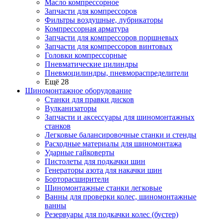
Масло компрессорное
Запчасти для компрессоров
Фильтры воздушные, лубрикаторы
Компрессорная арматура
Запчасти для компрессоров поршневых
Запчасти для компрессоров винтовых
Головки компрессорные
Пневматические цилиндры
Пневмоцилиндры, пневмораспределители
Ещё 28
Шиномонтажное оборудование
Станки для правки дисков
Вулканизаторы
Запчасти и аксессуары для шиномонтажных
станков
Легковые балансировочные станки и стенды
Расходные материалы для шиномонтажа
Ударные гайковерты
Пистолеты для подкачки шин
Генераторы азота для накачки шин
Борторасширители
Шиномонтажные станки легковые
Ванны для проверки колес, шиномонтажные
ванны
Резервуары для подкачки колес (бустер)