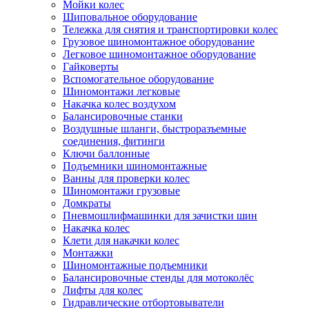
Мойки колес
Шиповальное оборудование
Тележка для снятия и транспортировки колес
Грузовое шиномонтажное оборудование
Легковое шиномонтажное оборудование
Гайковерты
Вспомогательное оборудование
Шиномонтажи легковые
Накачка колес воздухом
Балансировочные станки
Воздушные шланги, быстроразъемные
соединения, фитинги
Ключи баллонные
Подъемники шиномонтажные
Ванны для проверки колес
Шиномонтажи грузовые
Домкраты
Пневмошлифмашинки для зачистки шин
Накачка колес
Клети для накачки колес
Монтажки
Шиномонтажные подъемники
Балансировочные стенды для мотоколёс
Лифты для колес
Гидравлические отбортовыватели