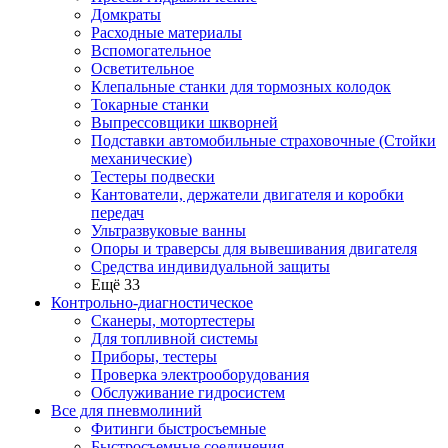
Домкраты
Расходные материалы
Вспомогательное
Осветительное
Клепальные станки для тормозных колодок
Токарные станки
Выпрессовщики шкворней
Подставки автомобильные страховочные (Стойки
механические)
Тестеры подвески
Кантователи, держатели двигателя и коробки
передач
Ультразвуковые ванны
Опоры и траверсы для вывешивания двигателя
Средства индивидуальной защиты
Ещё 33
Контрольно-диагностическое
Сканеры, мотортестеры
Для топливной системы
Приборы, тестеры
Проверка электрооборудования
Обслуживание гидросистем
Все для пневмолиний
Фитинги быстросъемные
Быстросъемные соединения