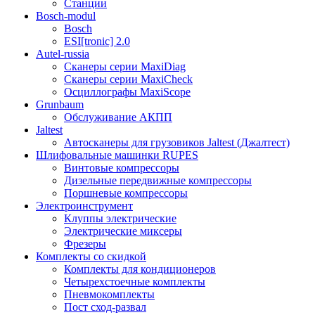
Станции
Bosch-modul
Bosch
ESI[tronic] 2.0
Autel-russia
Сканеры серии MaxiDiag
Сканеры серии MaxiCheck
Осциллографы MaxiScope
Grunbaum
Обслуживание АКПП
Jaltest
Автосканеры для грузовиков Jaltest (Джалтест)
Шлифовальные машинки RUPES
Винтовые компрессоры
Дизельные передвижные компрессоры
Поршневые компрессоры
Электроинструмент
Клуппы электрические
Электрические миксеры
Фрезеры
Комплекты со скидкой
Комплекты для кондиционеров
Четырехстоечные комплекты
Пневмокомплекты
Пост сход-развал