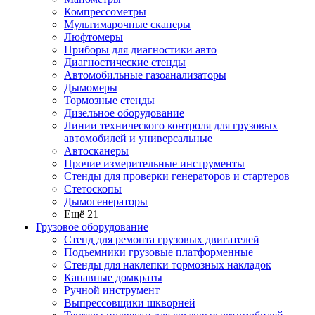
Компрессометры
Мультимарочные сканеры
Люфтомеры
Приборы для диагностики авто
Диагностические стенды
Автомобильные газоанализаторы
Дымомеры
Тормозные стенды
Дизельное оборудование
Линии технического контроля для грузовых
автомобилей и универсальные
Автосканеры
Прочие измерительные инструменты
Стенды для проверки генераторов и стартеров
Стетоскопы
Дымогенераторы
Ещё 21
Грузовое оборудование
Стенд для ремонта грузовых двигателей
Подъемники грузовые платформенные
Стенды для наклепки тормозных накладок
Канавные домкраты
Ручной инструмент
Выпрессовщики шкворней