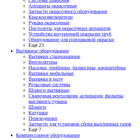
Системы хранения
Аппараты окрасочные
Запчасти окрасочного оборудования
Краскоизмельчители
Рукава окрасочные
Пистолеты для окрасочных аппаратов
Устройства внутренней покраски труб
Оборудование для порошковой окраски
Ещё 23
Вытяжное оборудование
Вытяжки стационарные
Вентиляторы
Насадки, тройники, балансиры, кронштейны
Вытяжки мобильные
Вытяжка в полу
Рельсовые системы
Шланги вытяжные
Сварочная вентиляция, аспирация, фильтры
масляного тумана
Шланги
Катушки
Переходники
Запчасти для установок сбора выхлопных газов
Ещё 7
Компрессорное оборудование