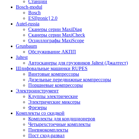
Станции
Bosch-modul
Bosch
ESI[tronic] 2.0
Autel-russia
Сканеры серии MaxiDiag
Сканеры серии MaxiCheck
Осциллографы MaxiScope
Grunbaum
Обслуживание АКПП
Jaltest
Автосканеры для грузовиков Jaltest (Джалтест)
Шлифовальные машинки RUPES
Винтовые компрессоры
Дизельные передвижные компрессоры
Поршневые компрессоры
Электроинструмент
Клуппы электрические
Электрические миксеры
Фрезеры
Комплекты со скидкой
Комплекты для кондиционеров
Четырехстоечные комплекты
Пневмокомплекты
Пост сход-развал