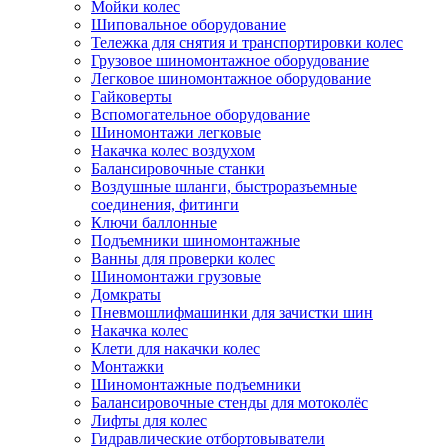
Мойки колес
Шиповальное оборудование
Тележка для снятия и транспортировки колес
Грузовое шиномонтажное оборудование
Легковое шиномонтажное оборудование
Гайковерты
Вспомогательное оборудование
Шиномонтажи легковые
Накачка колес воздухом
Балансировочные станки
Воздушные шланги, быстроразъемные
соединения, фитинги
Ключи баллонные
Подъемники шиномонтажные
Ванны для проверки колес
Шиномонтажи грузовые
Домкраты
Пневмошлифмашинки для зачистки шин
Накачка колес
Клети для накачки колес
Монтажки
Шиномонтажные подъемники
Балансировочные стенды для мотоколёс
Лифты для колес
Гидравлические отбортовыватели