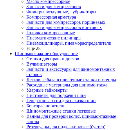
Масло компрессорное
Запчасти для компрессоров
Фильтры воздушные, лубрикаторы
Компрессорная арматура
Запчасти для компрессоров поршневых
Запчасти для компрессоров винтовых
Головки компрессорные
Пневматические цилиндры
Пневмоцилиндры, пневмораспределители
Ещё 28
Шиномонтажное оборудование
Станки для правки дисков
Вулканизаторы
Запчасти и аксессуары для шиномонтажных
станков
Легковые балансировочные станки и стенды
Расходные материалы для шиномонтажа
Ударные гайковерты
Пистолеты для подкачки шин
Генераторы азота для накачки шин
Борторасширители
Шиномонтажные станки легковые
Ванны для проверки колес, шиномонтажные
ванны
Резервуары для подкачки колес (бустер)