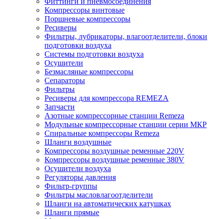
Фиттинги и пневмосоединения
Компрессоры винтовые
Поршневые компрессоры
Ресиверы
Фильтры, лубрикаторы, влагоотделители, блоки
подготовки воздуха
Системы подготовки воздуха
Осушители
Безмасляные компрессоры
Сепараторы
Фильтры
Ресиверы для компрессора REMEZA
Запчасти
Азотные компрессорные станции Remeza
Модульные компрессорные станции серии МКР
Спиральные компрессоры Remeza
Шланги воздушные
Компрессоры воздушные ременные 220V
Компрессоры воздушные ременные 380V
Осушители воздуха
Регуляторы давления
Фильтр-группы
Фильтры масловлагоотделители
Шланги на автоматических катушках
Шланги прямые