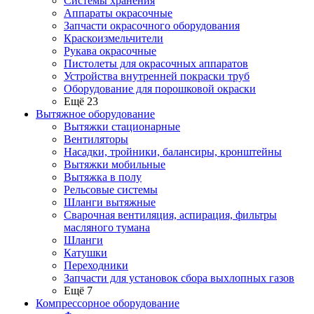
Системы хранения
Аппараты окрасочные
Запчасти окрасочного оборудования
Краскоизмельчители
Рукава окрасочные
Пистолеты для окрасочных аппаратов
Устройства внутренней покраски труб
Оборудование для порошковой окраски
Ещё 23
Вытяжное оборудование
Вытяжки стационарные
Вентиляторы
Насадки, тройники, балансиры, кронштейны
Вытяжки мобильные
Вытяжка в полу
Рельсовые системы
Шланги вытяжные
Сварочная вентиляция, аспирация, фильтры
масляного тумана
Шланги
Катушки
Переходники
Запчасти для установок сбора выхлопных газов
Ещё 7
Компрессорное оборудование