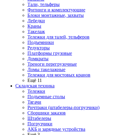
Тали, тельферы
Фитинги и комплектующие
Блоки монтажные, захваты
Лебедки
Краны
Такелаж
Тележки для талей, тельферов
Подъемники
Редукторы
Платформы грузовые
Домкраты
Треноги перегрузочные
Ломы такелажные
Тележки для мостовых кранов
Ещё 11
Складская техника
Тележки
Подъемные столы
Тягачи
Ричтраки (штабелеры-погрузчики)
Сборщики заказов
Штабелеры
Погрузчики
АКБ и зарядные устройства
Ещё 3