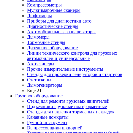
Компрессометры
Мультимарочные сканеры
Люфтомеры
Приборы для диагностики авто
Диагностические стенды
Автомобильные газоанализаторы
Дымомеры
Тормозные стенды
Дизельное оборудование
Линии технического контроля для грузовых
автомобилей и универсальные
Автосканеры
Прочие измерительные инструменты
Стенды для проверки генераторов и стартеров
Стетоскопы
Дымогенераторы
Ещё 21
Грузовое оборудование
Стенд для ремонта грузовых двигателей
Подъемники грузовые платформенные
Стенды для наклепки тормозных накладок
Канавные домкраты
Ручной инструмент
Выпрессовщики шкворней