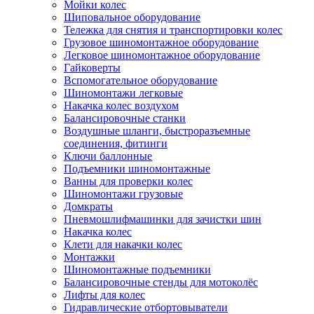
Мойки колес
Шиповальное оборудование
Тележка для снятия и транспортировки колес
Грузовое шиномонтажное оборудование
Легковое шиномонтажное оборудование
Гайковерты
Вспомогательное оборудование
Шиномонтажи легковые
Накачка колес воздухом
Балансировочные станки
Воздушные шланги, быстроразъемные
соединения, фитинги
Ключи баллонные
Подъемники шиномонтажные
Ванны для проверки колес
Шиномонтажи грузовые
Домкраты
Пневмошлифмашинки для зачистки шин
Накачка колес
Клети для накачки колес
Монтажки
Шиномонтажные подъемники
Балансировочные стенды для мотоколёс
Лифты для колес
Гидравлические отбортовыватели