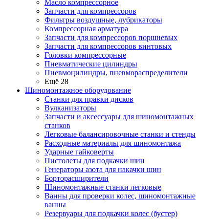
Масло компрессорное
Запчасти для компрессоров
Фильтры воздушные, лубрикаторы
Компрессорная арматура
Запчасти для компрессоров поршневых
Запчасти для компрессоров винтовых
Головки компрессорные
Пневматические цилиндры
Пневмоцилиндры, пневмораспределители
Ещё 28
Шиномонтажное оборудование
Станки для правки дисков
Вулканизаторы
Запчасти и аксессуары для шиномонтажных
станков
Легковые балансировочные станки и стенды
Расходные материалы для шиномонтажа
Ударные гайковерты
Пистолеты для подкачки шин
Генераторы азота для накачки шин
Борторасширители
Шиномонтажные станки легковые
Ванны для проверки колес, шиномонтажные
ванны
Резервуары для подкачки колес (бустер)