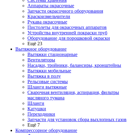
Системы хранения
Аппараты окрасочные
Запчасти окрасочного оборудования
Краскоизмельчители
Рукава окрасочные
Пистолеты для окрасочных аппаратов
Устройства внутренней покраски труб
Оборудование для порошковой окраски
Ещё 23
Вытяжное оборудование
Вытяжки стационарные
Вентиляторы
Насадки, тройники, балансиры, кронштейны
Вытяжки мобильные
Вытяжка в полу
Рельсовые системы
Шланги вытяжные
Сварочная вентиляция, аспирация, фильтры
масляного тумана
Шланги
Катушки
Переходники
Запчасти для установок сбора выхлопных газов
Ещё 7
Компрессорное оборудование