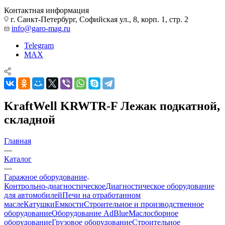
Контактная информация
г. Санкт-Петербург, Софийская ул., 8, корп. 1, стр. 2
info@garo-mag.ru
Telegram
MAX
KraftWell KRWTR-F Лежак подкатной,
складной
Главная
—
Каталог
—
Гаражное оборудование
Контрольно-диагностическое
Диагностическое оборудование
для автомобилей
Печи на отработанном
масле
Катушки
Емкости
Строительное и производственное
оборудование
Оборудование AdBlue
Маслосборное
оборудование
Грузовое оборудование
Строительное