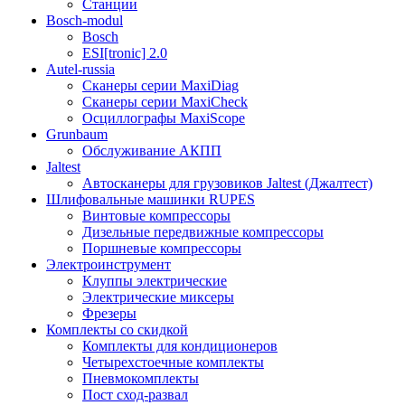
Станции
Bosch-modul
Bosch
ESI[tronic] 2.0
Autel-russia
Сканеры серии MaxiDiag
Сканеры серии MaxiCheck
Осциллографы MaxiScope
Grunbaum
Обслуживание АКПП
Jaltest
Автосканеры для грузовиков Jaltest (Джалтест)
Шлифовальные машинки RUPES
Винтовые компрессоры
Дизельные передвижные компрессоры
Поршневые компрессоры
Электроинструмент
Клуппы электрические
Электрические миксеры
Фрезеры
Комплекты со скидкой
Комплекты для кондиционеров
Четырехстоечные комплекты
Пневмокомплекты
Пост сход-развал