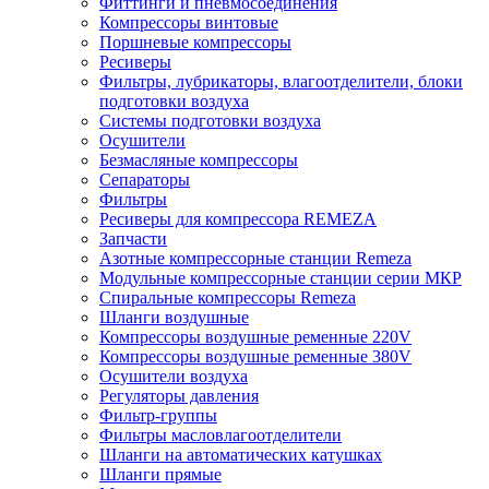
Фиттинги и пневмосоединения
Компрессоры винтовые
Поршневые компрессоры
Ресиверы
Фильтры, лубрикаторы, влагоотделители, блоки
подготовки воздуха
Системы подготовки воздуха
Осушители
Безмасляные компрессоры
Сепараторы
Фильтры
Ресиверы для компрессора REMEZA
Запчасти
Азотные компрессорные станции Remeza
Модульные компрессорные станции серии МКР
Спиральные компрессоры Remeza
Шланги воздушные
Компрессоры воздушные ременные 220V
Компрессоры воздушные ременные 380V
Осушители воздуха
Регуляторы давления
Фильтр-группы
Фильтры масловлагоотделители
Шланги на автоматических катушках
Шланги прямые