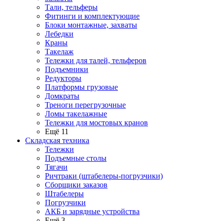
Тали, тельферы
Фитинги и комплектующие
Блоки монтажные, захваты
Лебедки
Краны
Такелаж
Тележки для талей, тельферов
Подъемники
Редукторы
Платформы грузовые
Домкраты
Треноги перегрузочные
Ломы такелажные
Тележки для мостовых кранов
Ещё 11
Складская техника
Тележки
Подъемные столы
Тягачи
Ричтраки (штабелеры-погрузчики)
Сборщики заказов
Штабелеры
Погрузчики
АКБ и зарядные устройства
Ещё 3