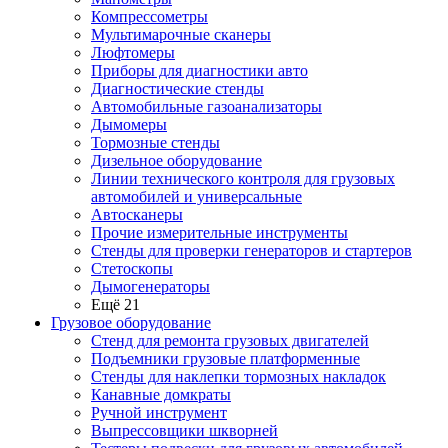
Компрессометры
Мультимарочные сканеры
Люфтомеры
Приборы для диагностики авто
Диагностические стенды
Автомобильные газоанализаторы
Дымомеры
Тормозные стенды
Дизельное оборудование
Линии технического контроля для грузовых
автомобилей и универсальные
Автосканеры
Прочие измерительные инструменты
Стенды для проверки генераторов и стартеров
Стетоскопы
Дымогенераторы
Ещё 21
Грузовое оборудование
Стенд для ремонта грузовых двигателей
Подъемники грузовые платформенные
Стенды для наклепки тормозных накладок
Канавные домкраты
Ручной инструмент
Выпрессовщики шкворней