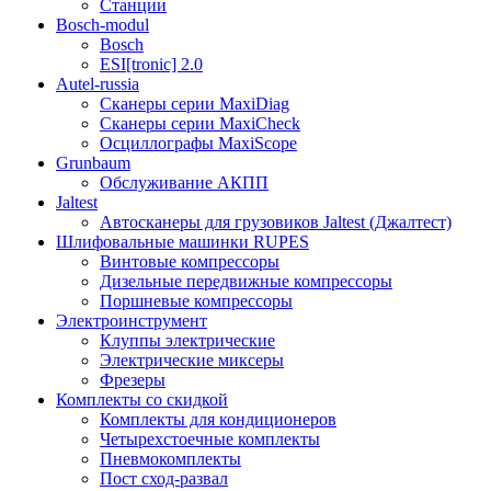
Станции
Bosch-modul
Bosch
ESI[tronic] 2.0
Autel-russia
Сканеры серии MaxiDiag
Сканеры серии MaxiCheck
Осциллографы MaxiScope
Grunbaum
Обслуживание АКПП
Jaltest
Автосканеры для грузовиков Jaltest (Джалтест)
Шлифовальные машинки RUPES
Винтовые компрессоры
Дизельные передвижные компрессоры
Поршневые компрессоры
Электроинструмент
Клуппы электрические
Электрические миксеры
Фрезеры
Комплекты со скидкой
Комплекты для кондиционеров
Четырехстоечные комплекты
Пневмокомплекты
Пост сход-развал