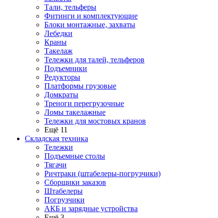
Тали, тельферы
Фитинги и комплектующие
Блоки монтажные, захваты
Лебедки
Краны
Такелаж
Тележки для талей, тельферов
Подъемники
Редукторы
Платформы грузовые
Домкраты
Треноги перегрузочные
Ломы такелажные
Тележки для мостовых кранов
Ещё 11
Складская техника
Тележки
Подъемные столы
Тягачи
Ричтраки (штабелеры-погрузчики)
Сборщики заказов
Штабелеры
Погрузчики
АКБ и зарядные устройства
Ещё 3