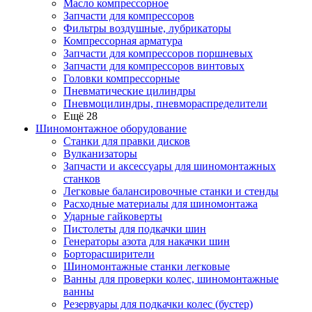
Масло компрессорное
Запчасти для компрессоров
Фильтры воздушные, лубрикаторы
Компрессорная арматура
Запчасти для компрессоров поршневых
Запчасти для компрессоров винтовых
Головки компрессорные
Пневматические цилиндры
Пневмоцилиндры, пневмораспределители
Ещё 28
Шиномонтажное оборудование
Станки для правки дисков
Вулканизаторы
Запчасти и аксессуары для шиномонтажных
станков
Легковые балансировочные станки и стенды
Расходные материалы для шиномонтажа
Ударные гайковерты
Пистолеты для подкачки шин
Генераторы азота для накачки шин
Борторасширители
Шиномонтажные станки легковые
Ванны для проверки колес, шиномонтажные
ванны
Резервуары для подкачки колес (бустер)