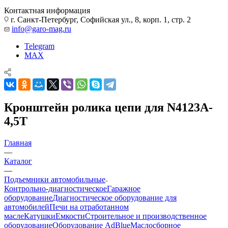
Контактная информация
г. Санкт-Петербург, Софийская ул., 8, корп. 1, стр. 2
info@garo-mag.ru
Telegram
MAX
Кронштейн ролика цепи для N4123A-
4,5T
Главная
—
Каталог
—
Подъемники автомобильные
Контрольно-диагностическое
Гаражное
оборудование
Диагностическое оборудование для
автомобилей
Печи на отработанном
масле
Катушки
Емкости
Строительное и производственное
оборудование
Оборудование AdBlue
Маслосборное