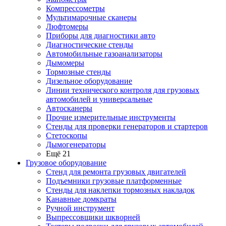
Компрессометры
Мультимарочные сканеры
Люфтомеры
Приборы для диагностики авто
Диагностические стенды
Автомобильные газоанализаторы
Дымомеры
Тормозные стенды
Дизельное оборудование
Линии технического контроля для грузовых
автомобилей и универсальные
Автосканеры
Прочие измерительные инструменты
Стенды для проверки генераторов и стартеров
Стетоскопы
Дымогенераторы
Ещё 21
Грузовое оборудование
Стенд для ремонта грузовых двигателей
Подъемники грузовые платформенные
Стенды для наклепки тормозных накладок
Канавные домкраты
Ручной инструмент
Выпрессовщики шкворней