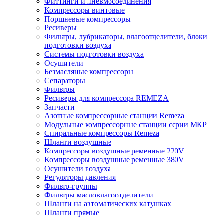
Фиттинги и пневмосоединения
Компрессоры винтовые
Поршневые компрессоры
Ресиверы
Фильтры, лубрикаторы, влагоотделители, блоки
подготовки воздуха
Системы подготовки воздуха
Осушители
Безмасляные компрессоры
Сепараторы
Фильтры
Ресиверы для компрессора REMEZA
Запчасти
Азотные компрессорные станции Remeza
Модульные компрессорные станции серии МКР
Спиральные компрессоры Remeza
Шланги воздушные
Компрессоры воздушные ременные 220V
Компрессоры воздушные ременные 380V
Осушители воздуха
Регуляторы давления
Фильтр-группы
Фильтры масловлагоотделители
Шланги на автоматических катушках
Шланги прямые