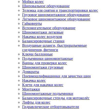
Мойки колес
Шиповальное оборудование
Тележка для снятия и транспортировки колес
Грузовое шиномонтажное оборудование
Легковое шиномонтажное оборудование
Гайковерты
Вспомогательное оборудование
Шиномонтажи легковые
Накачка колес воздухом
Балансировочные станки
Воздушные шланги, быстроразъемные
соединения, фитинги
Ключи баллонные
Подъемники шиномонтажные
Ванны для проверки колес
Шиномонтажи грузовые
Домкраты
Пневмошлифмашинки для зачистки шин
Накачка колес
Клети для накачки колес
Монтажки
Шиномонтажные подъемники
Балансировочные стенды для мотоколёс
Лифты для колес
Гидравлические отбортовыватели