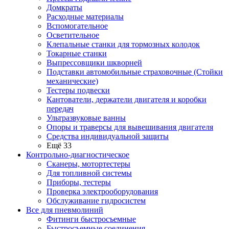
Домкраты
Расходные материалы
Вспомогательное
Осветительное
Клепальные станки для тормозных колодок
Токарные станки
Выпрессовщики шкворней
Подставки автомобильные страховочные (Стойки
механические)
Тестеры подвески
Кантователи, держатели двигателя и коробки
передач
Ультразвуковые ванны
Опоры и траверсы для вывешивания двигателя
Средства индивидуальной защиты
Ещё 33
Контрольно-диагностическое
Сканеры, мотортестеры
Для топливной системы
Приборы, тестеры
Проверка электрооборудования
Обслуживание гидросистем
Все для пневмолиний
Фитинги быстросъемные
Быстросъемные соединения