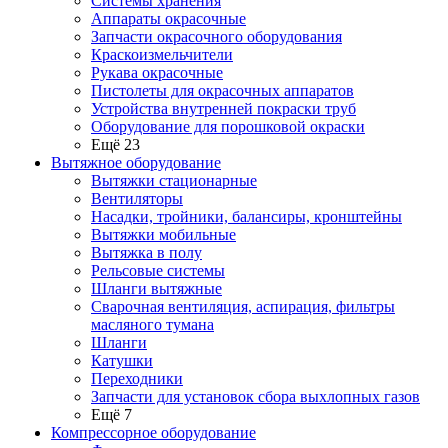
Системы хранения
Аппараты окрасочные
Запчасти окрасочного оборудования
Краскоизмельчители
Рукава окрасочные
Пистолеты для окрасочных аппаратов
Устройства внутренней покраски труб
Оборудование для порошковой окраски
Ещё 23
Вытяжное оборудование
Вытяжки стационарные
Вентиляторы
Насадки, тройники, балансиры, кронштейны
Вытяжки мобильные
Вытяжка в полу
Рельсовые системы
Шланги вытяжные
Сварочная вентиляция, аспирация, фильтры
масляного тумана
Шланги
Катушки
Переходники
Запчасти для установок сбора выхлопных газов
Ещё 7
Компрессорное оборудование