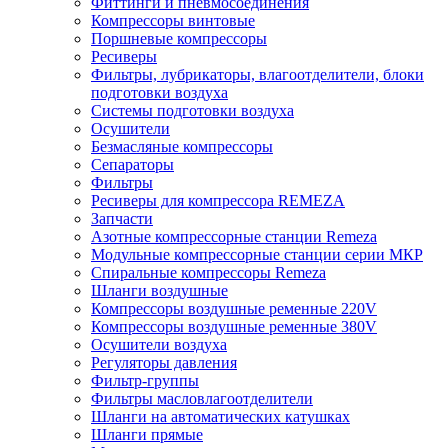
Фиттинги и пневмосоединения
Компрессоры винтовые
Поршневые компрессоры
Ресиверы
Фильтры, лубрикаторы, влагоотделители, блоки
подготовки воздуха
Системы подготовки воздуха
Осушители
Безмасляные компрессоры
Сепараторы
Фильтры
Ресиверы для компрессора REMEZA
Запчасти
Азотные компрессорные станции Remeza
Модульные компрессорные станции серии МКР
Спиральные компрессоры Remeza
Шланги воздушные
Компрессоры воздушные ременные 220V
Компрессоры воздушные ременные 380V
Осушители воздуха
Регуляторы давления
Фильтр-группы
Фильтры масловлагоотделители
Шланги на автоматических катушках
Шланги прямые