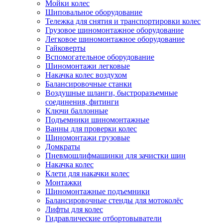
Мойки колес
Шиповальное оборудование
Тележка для снятия и транспортировки колес
Грузовое шиномонтажное оборудование
Легковое шиномонтажное оборудование
Гайковерты
Вспомогательное оборудование
Шиномонтажи легковые
Накачка колес воздухом
Балансировочные станки
Воздушные шланги, быстроразъемные
соединения, фитинги
Ключи баллонные
Подъемники шиномонтажные
Ванны для проверки колес
Шиномонтажи грузовые
Домкраты
Пневмошлифмашинки для зачистки шин
Накачка колес
Клети для накачки колес
Монтажки
Шиномонтажные подъемники
Балансировочные стенды для мотоколёс
Лифты для колес
Гидравлические отбортовыватели