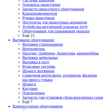
Системы хранения
Аппараты окрасочные
Запчасти окрасочного оборудования
Краскоизмельчители
Рукава окрасочные
Пистолеты для окрасочных аппаратов
Устройства внутренней покраски труб
Оборудование для порошковой окраски
Ещё 23
Вытяжное оборудование
Вытяжки стационарные
Вентиляторы
Насадки, тройники, балансиры, кронштейны
Вытяжки мобильные
Вытяжка в полу
Рельсовые системы
Шланги вытяжные
Сварочная вентиляция, аспирация, фильтры
масляного тумана
Шланги
Катушки
Переходники
Запчасти для установок сбора выхлопных газов
Ещё 7
Компрессорное оборудование