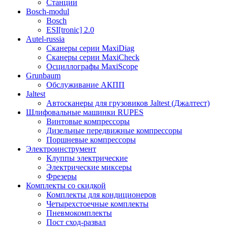
Станции
Bosch-modul
Bosch
ESI[tronic] 2.0
Autel-russia
Сканеры серии MaxiDiag
Сканеры серии MaxiCheck
Осциллографы MaxiScope
Grunbaum
Обслуживание АКПП
Jaltest
Автосканеры для грузовиков Jaltest (Джалтест)
Шлифовальные машинки RUPES
Винтовые компрессоры
Дизельные передвижные компрессоры
Поршневые компрессоры
Электроинструмент
Клуппы электрические
Электрические миксеры
Фрезеры
Комплекты со скидкой
Комплекты для кондиционеров
Четырехстоечные комплекты
Пневмокомплекты
Пост сход-развал