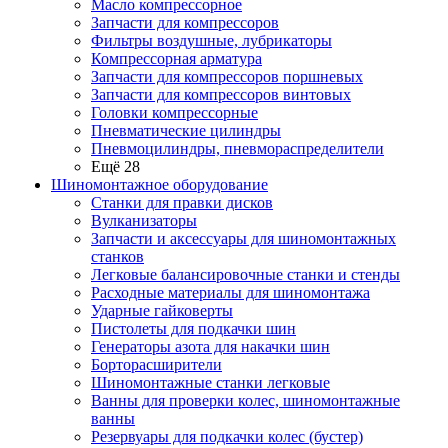
Масло компрессорное
Запчасти для компрессоров
Фильтры воздушные, лубрикаторы
Компрессорная арматура
Запчасти для компрессоров поршневых
Запчасти для компрессоров винтовых
Головки компрессорные
Пневматические цилиндры
Пневмоцилиндры, пневмораспределители
Ещё 28
Шиномонтажное оборудование
Станки для правки дисков
Вулканизаторы
Запчасти и аксессуары для шиномонтажных
станков
Легковые балансировочные станки и стенды
Расходные материалы для шиномонтажа
Ударные гайковерты
Пистолеты для подкачки шин
Генераторы азота для накачки шин
Борторасширители
Шиномонтажные станки легковые
Ванны для проверки колес, шиномонтажные
ванны
Резервуары для подкачки колес (бустер)