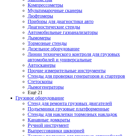
Компрессометры
Мультимарочные сканеры
Люфтомеры
Приборы для диагностики авто
Диагностические стенды
Автомобильные газоанализаторы
Дымомеры
Тормозные стенды
Дизельное оборудование
Линии технического контроля для грузовых
автомобилей и универсальные
Автосканеры
Прочие измерительные инструменты
Стенды для проверки генераторов и стартеров
Стетоскопы
Дымогенераторы
Ещё 21
Грузовое оборудование
Стенд для ремонта грузовых двигателей
Подъемники грузовые платформенные
Стенды для наклепки тормозных накладок
Канавные домкраты
Ручной инструмент
Выпрессовщики шкворней