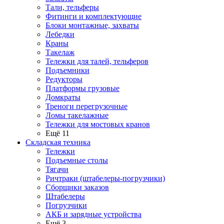
Тали, тельферы
Фитинги и комплектующие
Блоки монтажные, захваты
Лебедки
Краны
Такелаж
Тележки для талей, тельферов
Подъемники
Редукторы
Платформы грузовые
Домкраты
Треноги перегрузочные
Ломы такелажные
Тележки для мостовых кранов
Ещё 11
Складская техника
Тележки
Подъемные столы
Тягачи
Ричтраки (штабелеры-погрузчики)
Сборщики заказов
Штабелеры
Погрузчики
АКБ и зарядные устройства
Ещё 3