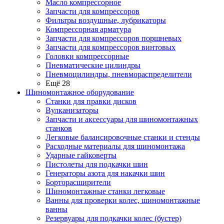
Масло компрессорное
Запчасти для компрессоров
Фильтры воздушные, лубрикаторы
Компрессорная арматура
Запчасти для компрессоров поршневых
Запчасти для компрессоров винтовых
Головки компрессорные
Пневматические цилиндры
Пневмоцилиндры, пневмораспределители
Ещё 28
Шиномонтажное оборудование
Станки для правки дисков
Вулканизаторы
Запчасти и аксессуары для шиномонтажных
станков
Легковые балансировочные станки и стенды
Расходные материалы для шиномонтажа
Ударные гайковерты
Пистолеты для подкачки шин
Генераторы азота для накачки шин
Борторасширители
Шиномонтажные станки легковые
Ванны для проверки колес, шиномонтажные
ванны
Резервуары для подкачки колес (бустер)