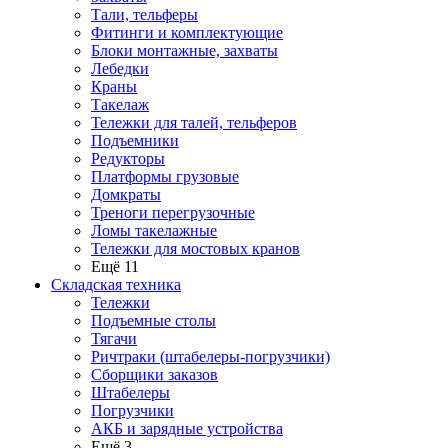
Тали, тельферы
Фитинги и комплектующие
Блоки монтажные, захваты
Лебедки
Краны
Такелаж
Тележки для талей, тельферов
Подъемники
Редукторы
Платформы грузовые
Домкраты
Треноги перегрузочные
Ломы такелажные
Тележки для мостовых кранов
Ещё 11
Складская техника
Тележки
Подъемные столы
Тягачи
Ричтраки (штабелеры-погрузчики)
Сборщики заказов
Штабелеры
Погрузчики
АКБ и зарядные устройства
Ещё 3