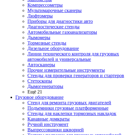
Компрессометры
Мультимарочные сканеры
Люфтомеры
Приборы для диагностики авто
Диагностические стенды
Автомобильные газоанализаторы
Дымомеры
Тормозные стенды
Дизельное оборудование
Линии технического контроля для грузовых
автомобилей и универсальные
Автосканеры
Прочие измерительные инструменты
Стенды для проверки генераторов и стартеров
Стетоскопы
Дымогенераторы
Ещё 21
Грузовое оборудование
Стенд для ремонта грузовых двигателей
Подъемники грузовые платформенные
Стенды для наклепки тормозных накладок
Канавные домкраты
Ручной инструмент
Выпрессовщики шкворней