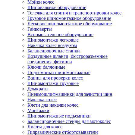
Мойки колес
Шиповальное оборудование
Тележка для снятия и транспортировки колес
Грузовое шиномонтажное оборудование
Легковое шиномонтажное оборудование
Гайковерты
Вспомогательное оборудование
Шиномонтажи легковые
Накачка колес воздухом
Балансировочные станки
Воздушные шланги, быстроразъемные
соединения, фитинги
Ключи баллонные
Подъемники шиномонтажные
Ванны для проверки колес
Шиномонтажи грузовые
Домкраты
Пневмошлифмашинки для зачистки шин
Накачка колес
Клети для накачки колес
Монтажки
Шиномонтажные подъемники
Балансировочные стенды для мотоколёс
Лифты для колес
Гидравлические отбортовыватели