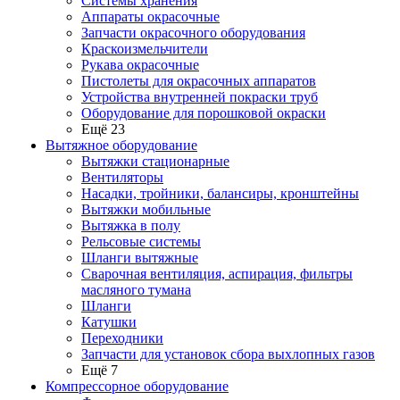
Системы хранения
Аппараты окрасочные
Запчасти окрасочного оборудования
Краскоизмельчители
Рукава окрасочные
Пистолеты для окрасочных аппаратов
Устройства внутренней покраски труб
Оборудование для порошковой окраски
Ещё 23
Вытяжное оборудование
Вытяжки стационарные
Вентиляторы
Насадки, тройники, балансиры, кронштейны
Вытяжки мобильные
Вытяжка в полу
Рельсовые системы
Шланги вытяжные
Сварочная вентиляция, аспирация, фильтры
масляного тумана
Шланги
Катушки
Переходники
Запчасти для установок сбора выхлопных газов
Ещё 7
Компрессорное оборудование