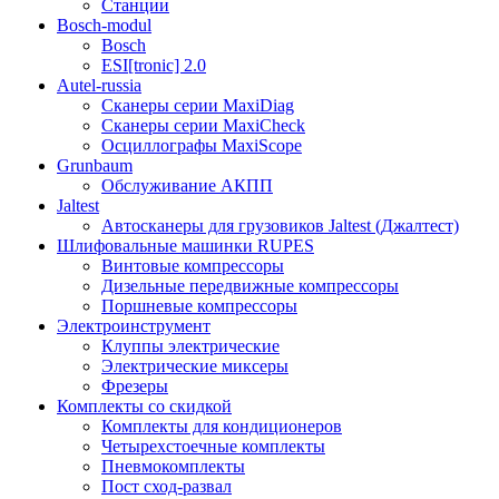
Станции
Bosch-modul
Bosch
ESI[tronic] 2.0
Autel-russia
Сканеры серии MaxiDiag
Сканеры серии MaxiCheck
Осциллографы MaxiScope
Grunbaum
Обслуживание АКПП
Jaltest
Автосканеры для грузовиков Jaltest (Джалтест)
Шлифовальные машинки RUPES
Винтовые компрессоры
Дизельные передвижные компрессоры
Поршневые компрессоры
Электроинструмент
Клуппы электрические
Электрические миксеры
Фрезеры
Комплекты со скидкой
Комплекты для кондиционеров
Четырехстоечные комплекты
Пневмокомплекты
Пост сход-развал