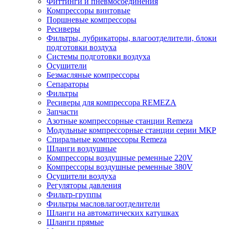
Фиттинги и пневмосоединения
Компрессоры винтовые
Поршневые компрессоры
Ресиверы
Фильтры, лубрикаторы, влагоотделители, блоки
подготовки воздуха
Системы подготовки воздуха
Осушители
Безмасляные компрессоры
Сепараторы
Фильтры
Ресиверы для компрессора REMEZA
Запчасти
Азотные компрессорные станции Remeza
Модульные компрессорные станции серии МКР
Спиральные компрессоры Remeza
Шланги воздушные
Компрессоры воздушные ременные 220V
Компрессоры воздушные ременные 380V
Осушители воздуха
Регуляторы давления
Фильтр-группы
Фильтры масловлагоотделители
Шланги на автоматических катушках
Шланги прямые