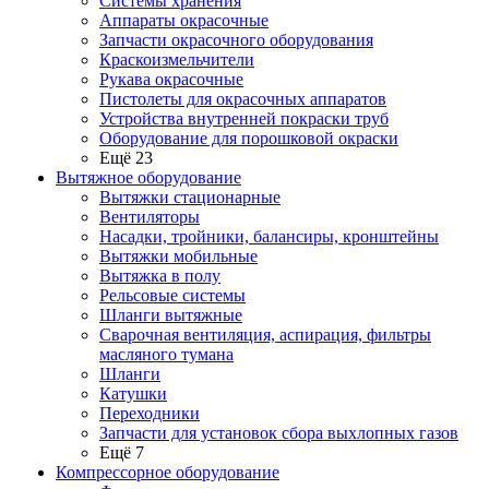
Системы хранения
Аппараты окрасочные
Запчасти окрасочного оборудования
Краскоизмельчители
Рукава окрасочные
Пистолеты для окрасочных аппаратов
Устройства внутренней покраски труб
Оборудование для порошковой окраски
Ещё 23
Вытяжное оборудование
Вытяжки стационарные
Вентиляторы
Насадки, тройники, балансиры, кронштейны
Вытяжки мобильные
Вытяжка в полу
Рельсовые системы
Шланги вытяжные
Сварочная вентиляция, аспирация, фильтры
масляного тумана
Шланги
Катушки
Переходники
Запчасти для установок сбора выхлопных газов
Ещё 7
Компрессорное оборудование