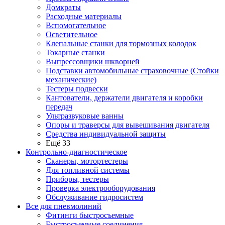
Домкраты
Расходные материалы
Вспомогательное
Осветительное
Клепальные станки для тормозных колодок
Токарные станки
Выпрессовщики шкворней
Подставки автомобильные страховочные (Стойки
механические)
Тестеры подвески
Кантователи, держатели двигателя и коробки
передач
Ультразвуковые ванны
Опоры и траверсы для вывешивания двигателя
Средства индивидуальной защиты
Ещё 33
Контрольно-диагностическое
Сканеры, мотортестеры
Для топливной системы
Приборы, тестеры
Проверка электрооборудования
Обслуживание гидросистем
Все для пневмолиний
Фитинги быстросъемные
Быстросъемные соединения