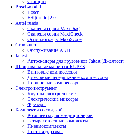
Станции
Bosch-modul
Bosch
ESI[tronic] 2.0
Autel-russia
Сканеры серии MaxiDiag
Сканеры серии MaxiCheck
Осциллографы MaxiScope
Grunbaum
Обслуживание АКПП
Jaltest
Автосканеры для грузовиков Jaltest (Джалтест)
Шлифовальные машинки RUPES
Винтовые компрессоры
Дизельные передвижные компрессоры
Поршневые компрессоры
Электроинструмент
Клуппы электрические
Электрические миксеры
Фрезеры
Комплекты со скидкой
Комплекты для кондиционеров
Четырехстоечные комплекты
Пневмокомплекты
Пост сход-развал