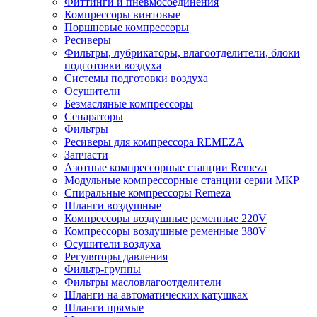
Фиттинги и пневмосоединения
Компрессоры винтовые
Поршневые компрессоры
Ресиверы
Фильтры, лубрикаторы, влагоотделители, блоки
подготовки воздуха
Системы подготовки воздуха
Осушители
Безмасляные компрессоры
Сепараторы
Фильтры
Ресиверы для компрессора REMEZA
Запчасти
Азотные компрессорные станции Remeza
Модульные компрессорные станции серии МКР
Спиральные компрессоры Remeza
Шланги воздушные
Компрессоры воздушные ременные 220V
Компрессоры воздушные ременные 380V
Осушители воздуха
Регуляторы давления
Фильтр-группы
Фильтры масловлагоотделители
Шланги на автоматических катушках
Шланги прямые