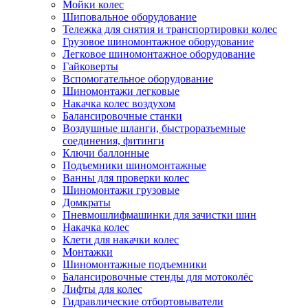
Мойки колес
Шиповальное оборудование
Тележка для снятия и транспортировки колес
Грузовое шиномонтажное оборудование
Легковое шиномонтажное оборудование
Гайковерты
Вспомогательное оборудование
Шиномонтажи легковые
Накачка колес воздухом
Балансировочные станки
Воздушные шланги, быстроразъемные
соединения, фитинги
Ключи баллонные
Подъемники шиномонтажные
Ванны для проверки колес
Шиномонтажи грузовые
Домкраты
Пневмошлифмашинки для зачистки шин
Накачка колес
Клети для накачки колес
Монтажки
Шиномонтажные подъемники
Балансировочные стенды для мотоколёс
Лифты для колес
Гидравлические отбортовыватели