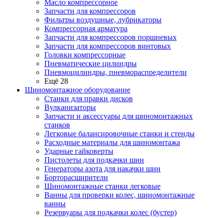
Масло компрессорное
Запчасти для компрессоров
Фильтры воздушные, лубрикаторы
Компрессорная арматура
Запчасти для компрессоров поршневых
Запчасти для компрессоров винтовых
Головки компрессорные
Пневматические цилиндры
Пневмоцилиндры, пневмораспределители
Ещё 28
Шиномонтажное оборудование
Станки для правки дисков
Вулканизаторы
Запчасти и аксессуары для шиномонтажных
станков
Легковые балансировочные станки и стенды
Расходные материалы для шиномонтажа
Ударные гайковерты
Пистолеты для подкачки шин
Генераторы азота для накачки шин
Борторасширители
Шиномонтажные станки легковые
Ванны для проверки колес, шиномонтажные
ванны
Резервуары для подкачки колес (бустер)