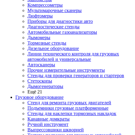
Компрессометры
Мультимарочные сканеры
Люфтомеры
Приборы для диагностики авто
Диагностические стенды
Автомобильные газоанализаторы
Дымомеры
Тормозные стенды
Дизельное оборудование
Линии технического контроля для грузовых
автомобилей и универсальные
Автосканеры
Прочие измерительные инструменты
Стенды для проверки генераторов и стартеров
Стетоскопы
Дымогенераторы
Ещё 21
Грузовое оборудование
Стенд для ремонта грузовых двигателей
Подъемники грузовые платформенные
Стенды для наклепки тормозных накладок
Канавные домкраты
Ручной инструмент
Выпрессовщики шкворней