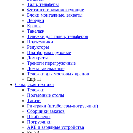
Тали, тельферы
Фитинги и комплектующие
Блоки монтажные, захваты
Лебедки
Краны
Такелаж
Тележки для талей, тельферов
Подъемники
Редукторы
Платформы грузовые
Домкраты
Треноги перегрузочные
Ломы такелажные
Тележки для мостовых кранов
Ещё 11
Складская техника
Тележки
Подъемные столы
Тягачи
Ричтраки (штабелеры-погрузчики)
Сборщики заказов
Штабелеры
Погрузчики
АКБ и зарядные устройства
Ещё 3