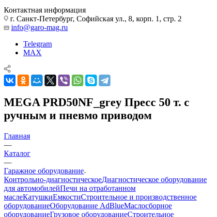
Контактная информация
г. Санкт-Петербург, Софийская ул., 8, корп. 1, стр. 2
info@garo-mag.ru
Telegram
MAX
MEGA PRD50NF_grey Пресс 50 т. с
ручным и пневмо приводом
Главная
—
Каталог
—
Гаражное оборудование
Контрольно-диагностическое
Диагностическое оборудование
для автомобилей
Печи на отработанном
масле
Катушки
Емкости
Строительное и производственное
оборудование
Оборудование AdBlue
Маслосборное
оборудование
Грузовое оборудование
Строительное