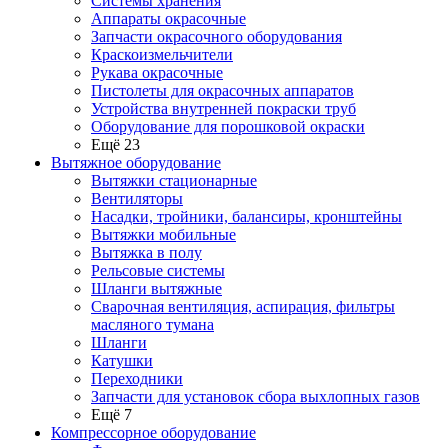
Системы хранения
Аппараты окрасочные
Запчасти окрасочного оборудования
Краскоизмельчители
Рукава окрасочные
Пистолеты для окрасочных аппаратов
Устройства внутренней покраски труб
Оборудование для порошковой окраски
Ещё 23
Вытяжное оборудование
Вытяжки стационарные
Вентиляторы
Насадки, тройники, балансиры, кронштейны
Вытяжки мобильные
Вытяжка в полу
Рельсовые системы
Шланги вытяжные
Сварочная вентиляция, аспирация, фильтры
масляного тумана
Шланги
Катушки
Переходники
Запчасти для установок сбора выхлопных газов
Ещё 7
Компрессорное оборудование