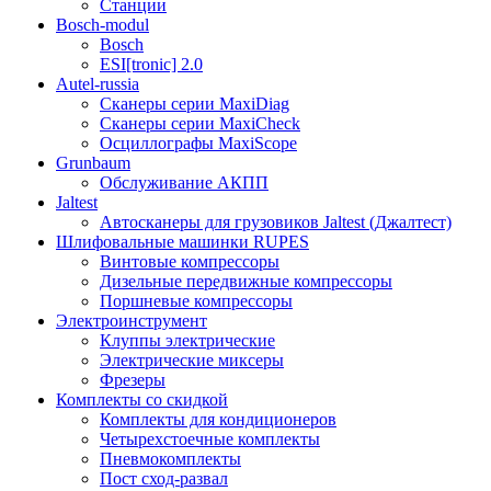
Станции
Bosch-modul
Bosch
ESI[tronic] 2.0
Autel-russia
Сканеры серии MaxiDiag
Сканеры серии MaxiCheck
Осциллографы MaxiScope
Grunbaum
Обслуживание АКПП
Jaltest
Автосканеры для грузовиков Jaltest (Джалтест)
Шлифовальные машинки RUPES
Винтовые компрессоры
Дизельные передвижные компрессоры
Поршневые компрессоры
Электроинструмент
Клуппы электрические
Электрические миксеры
Фрезеры
Комплекты со скидкой
Комплекты для кондиционеров
Четырехстоечные комплекты
Пневмокомплекты
Пост сход-развал