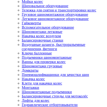
Мойки колес
Шиповальное оборудование
Тележка для снятия и транспортировки колес
Грузовое шиномонтажное оборудование
Легковое шиномонтажное оборудование
Гайковерты
Вспомогательное оборудование
Шиномонтажи легковые
Накачка колес воздухом
Балансировочные станки
Воздушные шланги, быстроразъемные
соединения, фитинги
Ключи баллонные
Подъемники шиномонтажные
Ванны для проверки колес
Шиномонтажи грузовые
Домкраты
Пневмошлифмашинки для зачистки шин
Накачка колес
Клети для накачки колес
Монтажки
Шиномонтажные подъемники
Балансировочные стенды для мотоколёс
Лифты для колес
Гидравлические отбортовыватели