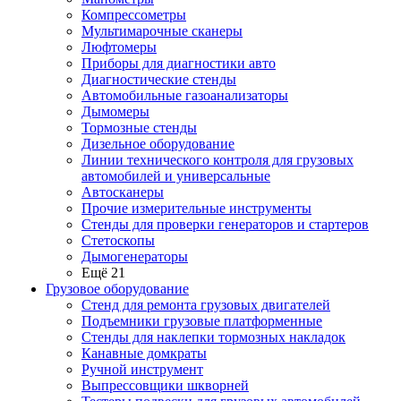
Компрессометры
Мультимарочные сканеры
Люфтомеры
Приборы для диагностики авто
Диагностические стенды
Автомобильные газоанализаторы
Дымомеры
Тормозные стенды
Дизельное оборудование
Линии технического контроля для грузовых
автомобилей и универсальные
Автосканеры
Прочие измерительные инструменты
Стенды для проверки генераторов и стартеров
Стетоскопы
Дымогенераторы
Ещё 21
Грузовое оборудование
Стенд для ремонта грузовых двигателей
Подъемники грузовые платформенные
Стенды для наклепки тормозных накладок
Канавные домкраты
Ручной инструмент
Выпрессовщики шкворней