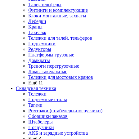
Тали, тельферы
Фитинги и комплектующие
Блоки монтажные, захваты
Лебедки
Краны
Такелаж
Тележки для талей, тельферов
Подъемники
Редукторы
Платформы грузовые
Домкраты
Треноги перегрузочные
Ломы такелажные
Тележки для мостовых кранов
Ещё 11
Складская техника
Тележки
Подъемные столы
Тягачи
Ричтраки (штабелеры-погрузчики)
Сборщики заказов
Штабелеры
Погрузчики
АКБ и зарядные устройства
Ещё 3