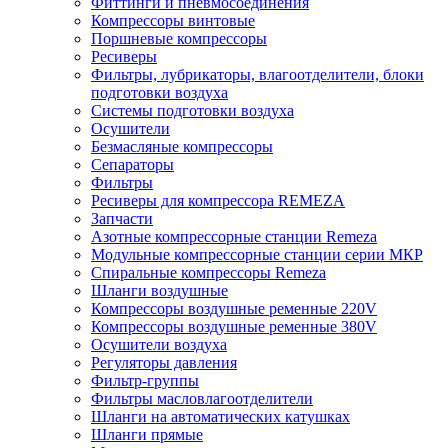
Фиттинги и пневмосоединения
Компрессоры винтовые
Поршневые компрессоры
Ресиверы
Фильтры, лубрикаторы, влагоотделители, блоки
подготовки воздуха
Системы подготовки воздуха
Осушители
Безмасляные компрессоры
Сепараторы
Фильтры
Ресиверы для компрессора REMEZA
Запчасти
Азотные компрессорные станции Remeza
Модульные компрессорные станции серии МКР
Спиральные компрессоры Remeza
Шланги воздушные
Компрессоры воздушные ременные 220V
Компрессоры воздушные ременные 380V
Осушители воздуха
Регуляторы давления
Фильтр-группы
Фильтры масловлагоотделители
Шланги на автоматических катушках
Шланги прямые