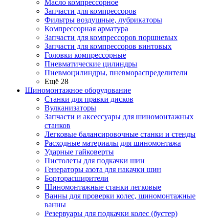
Масло компрессорное
Запчасти для компрессоров
Фильтры воздушные, лубрикаторы
Компрессорная арматура
Запчасти для компрессоров поршневых
Запчасти для компрессоров винтовых
Головки компрессорные
Пневматические цилиндры
Пневмоцилиндры, пневмораспределители
Ещё 28
Шиномонтажное оборудование
Станки для правки дисков
Вулканизаторы
Запчасти и аксессуары для шиномонтажных
станков
Легковые балансировочные станки и стенды
Расходные материалы для шиномонтажа
Ударные гайковерты
Пистолеты для подкачки шин
Генераторы азота для накачки шин
Борторасширители
Шиномонтажные станки легковые
Ванны для проверки колес, шиномонтажные
ванны
Резервуары для подкачки колес (бустер)