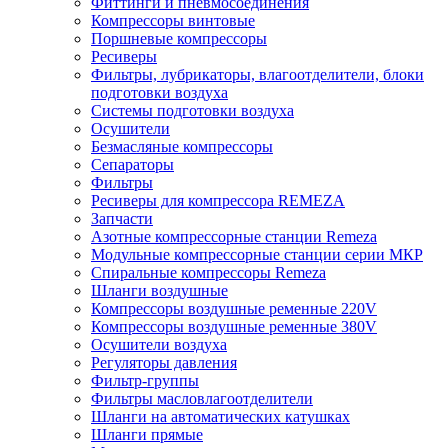
Фиттинги и пневмосоединения
Компрессоры винтовые
Поршневые компрессоры
Ресиверы
Фильтры, лубрикаторы, влагоотделители, блоки
подготовки воздуха
Системы подготовки воздуха
Осушители
Безмасляные компрессоры
Сепараторы
Фильтры
Ресиверы для компрессора REMEZA
Запчасти
Азотные компрессорные станции Remeza
Модульные компрессорные станции серии МКР
Спиральные компрессоры Remeza
Шланги воздушные
Компрессоры воздушные ременные 220V
Компрессоры воздушные ременные 380V
Осушители воздуха
Регуляторы давления
Фильтр-группы
Фильтры масловлагоотделители
Шланги на автоматических катушках
Шланги прямые