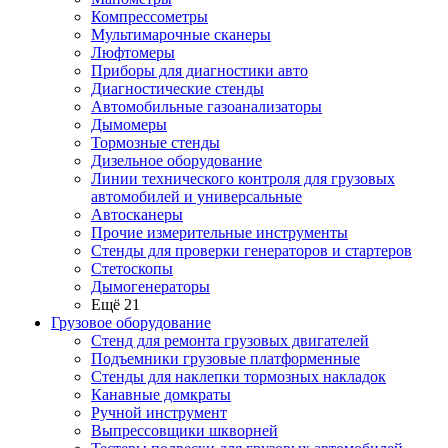
Компрессометры
Мультимарочные сканеры
Люфтомеры
Приборы для диагностики авто
Диагностические стенды
Автомобильные газоанализаторы
Дымомеры
Тормозные стенды
Дизельное оборудование
Линии технического контроля для грузовых
автомобилей и универсальные
Автосканеры
Прочие измерительные инструменты
Стенды для проверки генераторов и стартеров
Стетоскопы
Дымогенераторы
Ещё 21
Грузовое оборудование
Стенд для ремонта грузовых двигателей
Подъемники грузовые платформенные
Стенды для наклепки тормозных накладок
Канавные домкраты
Ручной инструмент
Выпрессовщики шкворней