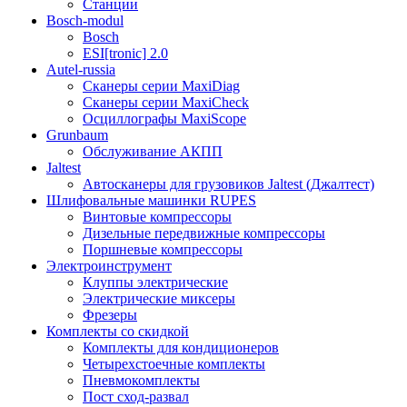
Станции
Bosch-modul
Bosch
ESI[tronic] 2.0
Autel-russia
Сканеры серии MaxiDiag
Сканеры серии MaxiCheck
Осциллографы MaxiScope
Grunbaum
Обслуживание АКПП
Jaltest
Автосканеры для грузовиков Jaltest (Джалтест)
Шлифовальные машинки RUPES
Винтовые компрессоры
Дизельные передвижные компрессоры
Поршневые компрессоры
Электроинструмент
Клуппы электрические
Электрические миксеры
Фрезеры
Комплекты со скидкой
Комплекты для кондиционеров
Четырехстоечные комплекты
Пневмокомплекты
Пост сход-развал