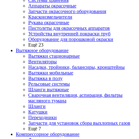
Системы хранения
Аппараты окрасочные
Запчасти окрасочного оборудования
Краскоизмельчители
Рукава окрасочные
Пистолеты для окрасочных аппаратов
Устройства внутренней покраски труб
Оборудование для порошковой окраски
Ещё 23
Вытяжное оборудование
Вытяжки стационарные
Вентиляторы
Насадки, тройники, балансиры, кронштейны
Вытяжки мобильные
Вытяжка в полу
Рельсовые системы
Шланги вытяжные
Сварочная вентиляция, аспирация, фильтры
масляного тумана
Шланги
Катушки
Переходники
Запчасти для установок сбора выхлопных газов
Ещё 7
Компрессорное оборудование