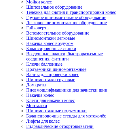
Мойки колес
Шиповальное оборудование
Тележка для снятия и транспортировки колес
Грузовое шиномонтажное оборудование
Легковое шиномонтажное оборудование
Гайковерты
Вспомогательное оборудование
Шиномонтажи легковые
Накачка колес воздухом
Балансировочные станки
Воздушные шланги, быстроразъемные
соединения, фитинги
Ключи баллонные
Подъемники шиномонтажные
Ванны для проверки колес
Шиномонтажи грузовые
Домкраты
Пневмошлифмашинки для зачистки шин
Накачка колес
Клети для накачки колес
Монтажки
Шиномонтажные подъемники
Балансировочные стенды для мотоколёс
Лифты для колес
Гидравлические отбортовыватели