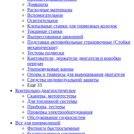
Домкраты
Расходные материалы
Вспомогательное
Осветительное
Клепальные станки для тормозных колодок
Токарные станки
Выпрессовщики шкворней
Подставки автомобильные страховочные (Стойки
механические)
Тестеры подвески
Кантователи, держатели двигателя и коробки
передач
Ультразвуковые ванны
Опоры и траверсы для вывешивания двигателя
Средства индивидуальной защиты
Ещё 33
Контрольно-диагностическое
Сканеры, мотортестеры
Для топливной системы
Приборы, тестеры
Проверка электрооборудования
Обслуживание гидросистем
Все для пневмолиний
Фитинги быстросъемные
Быстросъемные соединения