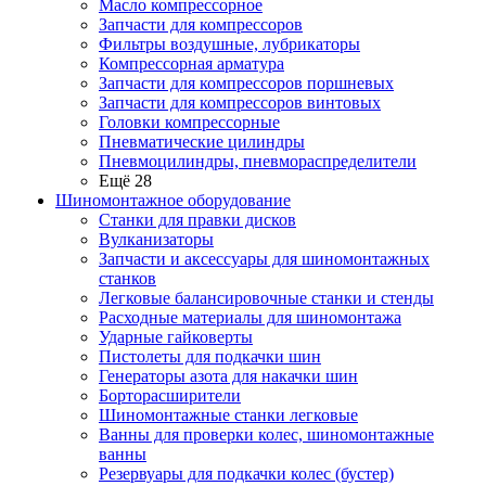
Масло компрессорное
Запчасти для компрессоров
Фильтры воздушные, лубрикаторы
Компрессорная арматура
Запчасти для компрессоров поршневых
Запчасти для компрессоров винтовых
Головки компрессорные
Пневматические цилиндры
Пневмоцилиндры, пневмораспределители
Ещё 28
Шиномонтажное оборудование
Станки для правки дисков
Вулканизаторы
Запчасти и аксессуары для шиномонтажных
станков
Легковые балансировочные станки и стенды
Расходные материалы для шиномонтажа
Ударные гайковерты
Пистолеты для подкачки шин
Генераторы азота для накачки шин
Борторасширители
Шиномонтажные станки легковые
Ванны для проверки колес, шиномонтажные
ванны
Резервуары для подкачки колес (бустер)