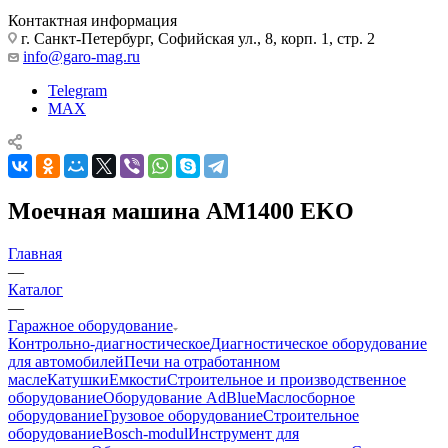
Контактная информация
г. Санкт-Петербург, Софийская ул., 8, корп. 1, стр. 2
info@garo-mag.ru
Telegram
MAX
Моечная машина АМ1400 EKO
Главная
—
Каталог
—
Гаражное оборудование
Контрольно-диагностическое
Диагностическое оборудование
для автомобилей
Печи на отработанном
масле
Катушки
Емкости
Строительное и производственное
оборудование
Оборудование AdBlue
Маслосборное
оборудование
Грузовое оборудование
Строительное
оборудование
Bosch-modul
Инструмент для