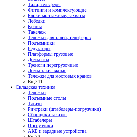
Тали, тельферы
Фитинги и комплектующие
Блоки монтажные, захваты
Лебедки
Краны
Такелаж
Тележки для талей, тельферов
Подъемники
Редукторы
Платформы грузовые
Домкраты
Треноги перегрузочные
Ломы такелажные
Тележки для мостовых кранов
Ещё 11
Складская техника
Тележки
Подъемные столы
Тягачи
Ричтраки (штабелеры-погрузчики)
Сборщики заказов
Штабелеры
Погрузчики
АКБ и зарядные устройства
Ещё 3