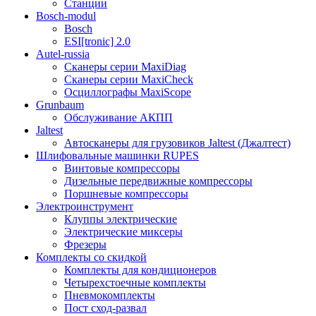
Станции
Bosch-modul
Bosch
ESI[tronic] 2.0
Autel-russia
Сканеры серии MaxiDiag
Сканеры серии MaxiCheck
Осциллографы MaxiScope
Grunbaum
Обслуживание АКПП
Jaltest
Автосканеры для грузовиков Jaltest (Джалтест)
Шлифовальные машинки RUPES
Винтовые компрессоры
Дизельные передвижные компрессоры
Поршневые компрессоры
Электроинструмент
Клуппы электрические
Электрические миксеры
Фрезеры
Комплекты со скидкой
Комплекты для кондиционеров
Четырехстоечные комплекты
Пневмокомплекты
Пост сход-развал