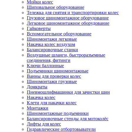
Мойки колес
Шиповальное оборудование
Тележка для снятия и транспортировки колес
Грузовое шиномонтажное оборудование
Легковое шиномонтажное оборудование
Гайковерты
Вспомогательное оборудование
Шиномонтажи легковые
Накачка колес воздухом
Балансировочные станки
Воздушные шланги, быстроразъемные
соединения, фитинги
Ключи баллонные
Подъемники шиномонтажные
Ванны для проверки колес
Шиномонтажи грузовые
Домкраты
Пневмошлифмашинки для зачистки шин
Накачка колес
Клети для накачки колес
Монтажки
Шиномонтажные подъемники
Балансировочные стенды для мотоколёс
Лифты для колес
Гидравлические отбортовыватели