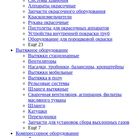
Системы хранения
Аппараты окрасочные
Запчасти окрасочного оборудования
Краскоизмельчители
Рукава окрасочные
Пистолеты для окрасочных аппаратов
Устройства внутренней покраски труб
Оборудование для порошковой окраски
Ещё 23
Вытяжное оборудование
Вытяжки стационарные
Вентиляторы
Насадки, тройники, балансиры, кронштейны
Вытяжки мобильные
Вытяжка в полу
Рельсовые системы
Шланги вытяжные
Сварочная вентиляция, аспирация, фильтры
масляного тумана
Шланги
Катушки
Переходники
Запчасти для установок сбора выхлопных газов
Ещё 7
Компрессорное оборудование