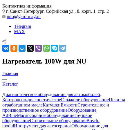
Контактная информация
г. Санкт-Петербург, Софийская ул., 8, корп. 1, стр. 2
info@garo-mag.ru
Telegram
MAX
Нагреватель 100W для NU
Главная
—
Каталог
—
Диагностическое оборудование для автомобилей
Контрольно-диагностическое
Гаражное оборудование
Печи на
отработанном масле
Катушки
Емкости
Строительное и
производственное оборудование
Оборудование
AdBlue
Маслосборное оборудование
Грузовое
оборудование
Строительное оборудование
Bosch-
modul
Инструмент для автосервиса
Оборудование для