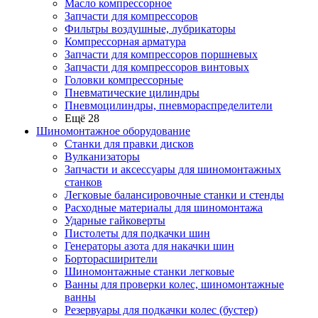
Масло компрессорное
Запчасти для компрессоров
Фильтры воздушные, лубрикаторы
Компрессорная арматура
Запчасти для компрессоров поршневых
Запчасти для компрессоров винтовых
Головки компрессорные
Пневматические цилиндры
Пневмоцилиндры, пневмораспределители
Ещё 28
Шиномонтажное оборудование
Станки для правки дисков
Вулканизаторы
Запчасти и аксессуары для шиномонтажных
станков
Легковые балансировочные станки и стенды
Расходные материалы для шиномонтажа
Ударные гайковерты
Пистолеты для подкачки шин
Генераторы азота для накачки шин
Борторасширители
Шиномонтажные станки легковые
Ванны для проверки колес, шиномонтажные
ванны
Резервуары для подкачки колес (бустер)