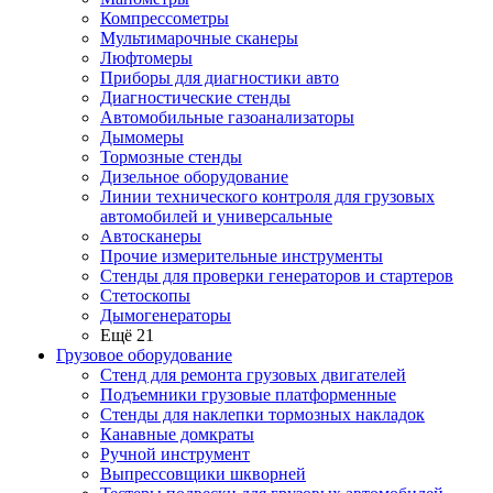
Компрессометры
Мультимарочные сканеры
Люфтомеры
Приборы для диагностики авто
Диагностические стенды
Автомобильные газоанализаторы
Дымомеры
Тормозные стенды
Дизельное оборудование
Линии технического контроля для грузовых
автомобилей и универсальные
Автосканеры
Прочие измерительные инструменты
Стенды для проверки генераторов и стартеров
Стетоскопы
Дымогенераторы
Ещё 21
Грузовое оборудование
Стенд для ремонта грузовых двигателей
Подъемники грузовые платформенные
Стенды для наклепки тормозных накладок
Канавные домкраты
Ручной инструмент
Выпрессовщики шкворней