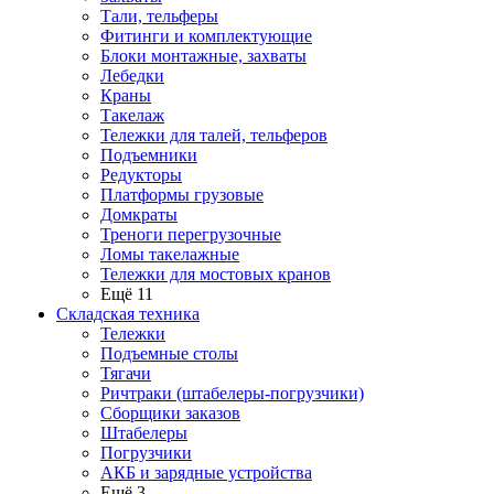
Тали, тельферы
Фитинги и комплектующие
Блоки монтажные, захваты
Лебедки
Краны
Такелаж
Тележки для талей, тельферов
Подъемники
Редукторы
Платформы грузовые
Домкраты
Треноги перегрузочные
Ломы такелажные
Тележки для мостовых кранов
Ещё 11
Складская техника
Тележки
Подъемные столы
Тягачи
Ричтраки (штабелеры-погрузчики)
Сборщики заказов
Штабелеры
Погрузчики
АКБ и зарядные устройства
Ещё 3