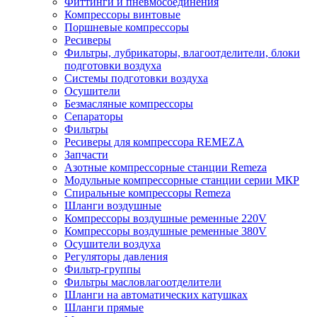
Фиттинги и пневмосоединения
Компрессоры винтовые
Поршневые компрессоры
Ресиверы
Фильтры, лубрикаторы, влагоотделители, блоки
подготовки воздуха
Системы подготовки воздуха
Осушители
Безмасляные компрессоры
Сепараторы
Фильтры
Ресиверы для компрессора REMEZA
Запчасти
Азотные компрессорные станции Remeza
Модульные компрессорные станции серии МКР
Спиральные компрессоры Remeza
Шланги воздушные
Компрессоры воздушные ременные 220V
Компрессоры воздушные ременные 380V
Осушители воздуха
Регуляторы давления
Фильтр-группы
Фильтры масловлагоотделители
Шланги на автоматических катушках
Шланги прямые