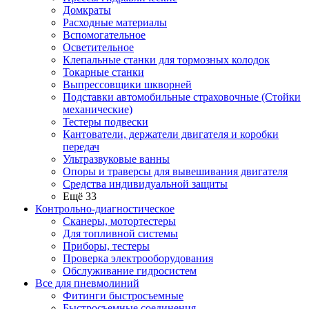
Домкраты
Расходные материалы
Вспомогательное
Осветительное
Клепальные станки для тормозных колодок
Токарные станки
Выпрессовщики шкворней
Подставки автомобильные страховочные (Стойки
механические)
Тестеры подвески
Кантователи, держатели двигателя и коробки
передач
Ультразвуковые ванны
Опоры и траверсы для вывешивания двигателя
Средства индивидуальной защиты
Ещё 33
Контрольно-диагностическое
Сканеры, мотортестеры
Для топливной системы
Приборы, тестеры
Проверка электрооборудования
Обслуживание гидросистем
Все для пневмолиний
Фитинги быстросъемные
Быстросъемные соединения