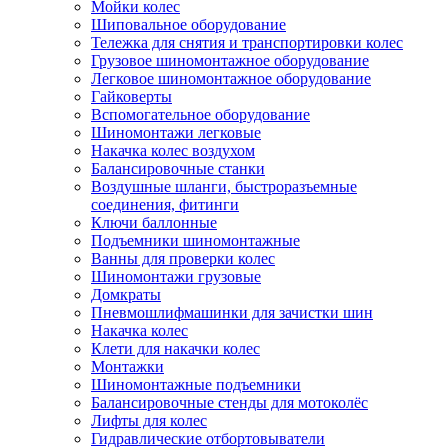
Мойки колес
Шиповальное оборудование
Тележка для снятия и транспортировки колес
Грузовое шиномонтажное оборудование
Легковое шиномонтажное оборудование
Гайковерты
Вспомогательное оборудование
Шиномонтажи легковые
Накачка колес воздухом
Балансировочные станки
Воздушные шланги, быстроразъемные
соединения, фитинги
Ключи баллонные
Подъемники шиномонтажные
Ванны для проверки колес
Шиномонтажи грузовые
Домкраты
Пневмошлифмашинки для зачистки шин
Накачка колес
Клети для накачки колес
Монтажки
Шиномонтажные подъемники
Балансировочные стенды для мотоколёс
Лифты для колес
Гидравлические отбортовыватели