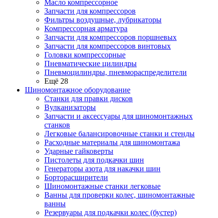
Масло компрессорное
Запчасти для компрессоров
Фильтры воздушные, лубрикаторы
Компрессорная арматура
Запчасти для компрессоров поршневых
Запчасти для компрессоров винтовых
Головки компрессорные
Пневматические цилиндры
Пневмоцилиндры, пневмораспределители
Ещё 28
Шиномонтажное оборудование
Станки для правки дисков
Вулканизаторы
Запчасти и аксессуары для шиномонтажных
станков
Легковые балансировочные станки и стенды
Расходные материалы для шиномонтажа
Ударные гайковерты
Пистолеты для подкачки шин
Генераторы азота для накачки шин
Борторасширители
Шиномонтажные станки легковые
Ванны для проверки колес, шиномонтажные
ванны
Резервуары для подкачки колес (бустер)