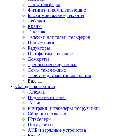
Тали, тельферы
Фитинги и комплектующие
Блоки монтажные, захваты
Лебедки
Краны
Такелаж
Тележки для талей, тельферов
Подъемники
Редукторы
Платформы грузовые
Домкраты
Треноги перегрузочные
Ломы такелажные
Тележки для мостовых кранов
Ещё 11
Складская техника
Тележки
Подъемные столы
Тягачи
Ричтраки (штабелеры-погрузчики)
Сборщики заказов
Штабелеры
Погрузчики
АКБ и зарядные устройства
Ещё 3