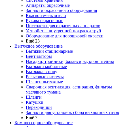
Системы хранения
Аппараты окрасочные
Запчасти окрасочного оборудования
Краскоизмельчители
Рукава окрасочные
Пистолеты для окрасочных аппаратов
Устройства внутренней покраски труб
Оборудование для порошковой окраски
Ещё 23
Вытяжное оборудование
Вытяжки стационарные
Вентиляторы
Насадки, тройники, балансиры, кронштейны
Вытяжки мобильные
Вытяжка в полу
Рельсовые системы
Шланги вытяжные
Сварочная вентиляция, аспирация, фильтры
масляного тумана
Шланги
Катушки
Переходники
Запчасти для установок сбора выхлопных газов
Ещё 7
Компрессорное оборудование