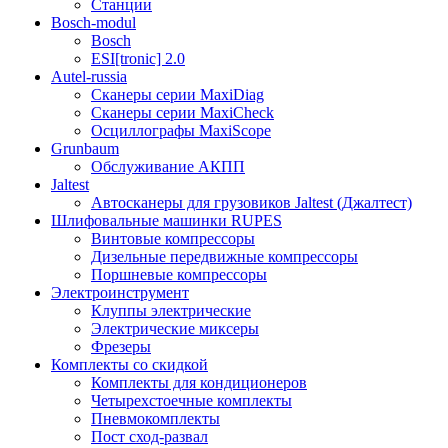
Станции
Bosch-modul
Bosch
ESI[tronic] 2.0
Autel-russia
Сканеры серии MaxiDiag
Сканеры серии MaxiCheck
Осциллографы MaxiScope
Grunbaum
Обслуживание АКПП
Jaltest
Автосканеры для грузовиков Jaltest (Джалтест)
Шлифовальные машинки RUPES
Винтовые компрессоры
Дизельные передвижные компрессоры
Поршневые компрессоры
Электроинструмент
Клуппы электрические
Электрические миксеры
Фрезеры
Комплекты со скидкой
Комплекты для кондиционеров
Четырехстоечные комплекты
Пневмокомплекты
Пост сход-развал