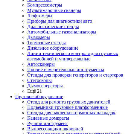
Компрессометры
Мультимарочные сканеры
Люфтомеры
Приборы для диагностики авто
Диагностические стенды
Автомобильные газоанализаторы
Дымомеры
Тормозные стенды
Дизельное оборудование
Линии технического контроля для грузовых
автомобилей и универсальные
Автосканеры
Прочие измерительные инструменты
Стенды для проверки генераторов и стартеров
Стетоскопы
Дымогенераторы
Ещё 21
Грузовое оборудование
Стенд для ремонта грузовых двигателей
Подъемники грузовые платформенные
Стенды для наклепки тормозных накладок
Канавные домкраты
Ручной инструмент
Выпрессовщики шкворней