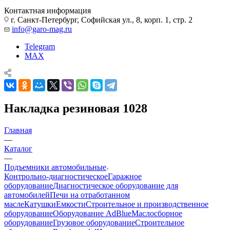
Контактная информация
г. Санкт-Петербург, Софийская ул., 8, корп. 1, стр. 2
info@garo-mag.ru
Telegram
MAX
Накладка резиновая 1028
Главная
—
Каталог
—
Подъемники автомобильные
Контрольно-диагностическое
Гаражное
оборудование
Диагностическое оборудование для
автомобилей
Печи на отработанном
масле
Катушки
Емкости
Строительное и производственное
оборудование
Оборудование AdBlue
Маслосборное
оборудование
Грузовое оборудование
Строительное