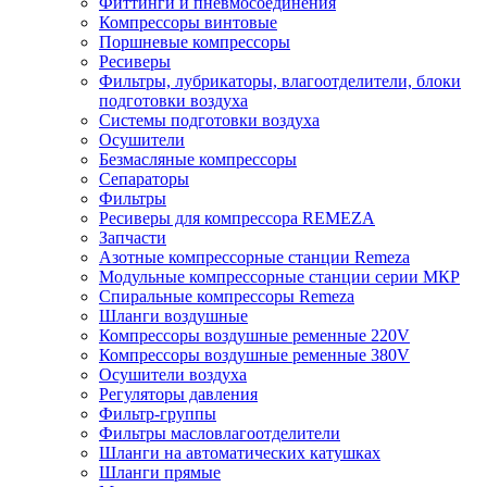
Фиттинги и пневмосоединения
Компрессоры винтовые
Поршневые компрессоры
Ресиверы
Фильтры, лубрикаторы, влагоотделители, блоки
подготовки воздуха
Системы подготовки воздуха
Осушители
Безмасляные компрессоры
Сепараторы
Фильтры
Ресиверы для компрессора REMEZA
Запчасти
Азотные компрессорные станции Remeza
Модульные компрессорные станции серии МКР
Спиральные компрессоры Remeza
Шланги воздушные
Компрессоры воздушные ременные 220V
Компрессоры воздушные ременные 380V
Осушители воздуха
Регуляторы давления
Фильтр-группы
Фильтры масловлагоотделители
Шланги на автоматических катушках
Шланги прямые