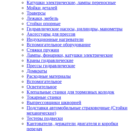
Катушки электрические, лампы переносные
Мойки деталей
Траверсы
Лежаки, мебель
Стойки опорные
Гидравлические насосы, цилиндры, манометры
Аксессуары для прессов
Индукционные нагреватели
Вспомогательное оборудование
Стяжки пружин
Лампы, фонарики, катушки электрические
Краны гидравлические
Прессы гидравлические
Домкраты
Расходные материалы
Вспомогательное
Осветительное
Клепальные станки для тормозных колодок
Токарные станки
Выпрессовщики шкворней
Подставки автомобильные страховочные (Стойки
механические)
Тестеры подвески
Кантователи, держатели двигателя и коробки
передач