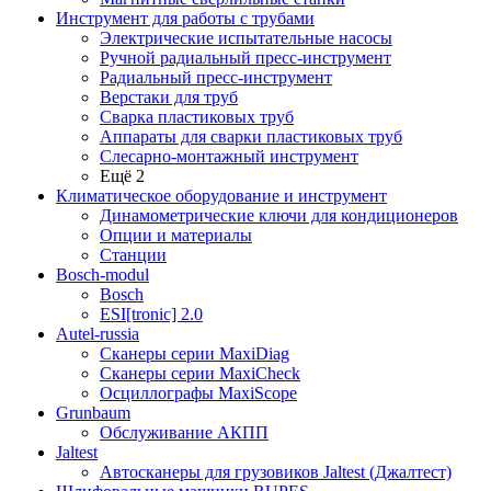
Инструмент для работы с трубами
Электрические испытательные насосы
Ручной радиальный пресс-инструмент
Радиальный пресс-инструмент
Верстаки для труб
Сварка пластиковых труб
Аппараты для сварки пластиковых труб
Слесарно-монтажный инструмент
Ещё 2
Климатическое оборудование и инструмент
Динамометрические ключи для кондиционеров
Опции и материалы
Станции
Bosch-modul
Bosch
ESI[tronic] 2.0
Autel-russia
Сканеры серии MaxiDiag
Сканеры серии MaxiCheck
Осциллографы MaxiScope
Grunbaum
Обслуживание АКПП
Jaltest
Автосканеры для грузовиков Jaltest (Джалтест)