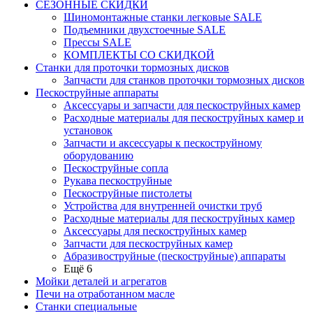
СЕЗОННЫЕ СКИДКИ
Шиномонтажные станки легковые SALE
Подъемники двухстоечные SALE
Прессы SALE
КОМПЛЕКТЫ СО СКИДКОЙ
Станки для проточки тормозных дисков
Запчасти для станков проточки тормозных дисков
Пескоструйные аппараты
Аксессуары и запчасти для пескоструйных камер
Расходные материалы для пескоструйных камер и
установок
Запчасти и аксессуары к пескоструйному
оборудованию
Пескоструйные сопла
Рукава пескоструйные
Пескоструйные пистолеты
Устройства для внутренней очистки труб
Расходные материалы для пескоструйных камер
Аксессуары для пескоструйных камер
Запчасти для пескоструйных камер
Абразивоструйные (пескоструйные) аппараты
Ещё 6
Мойки деталей и агрегатов
Печи на отработанном масле
Станки специальные