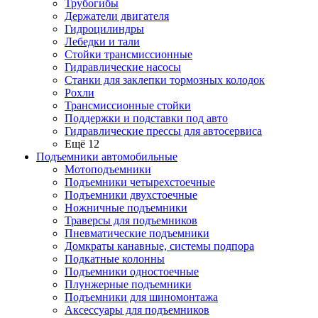
Трубогибы
Держатели двигателя
Гидроцилиндры
Лебедки и тали
Стойки трансмиссионные
Гидравлические насосы
Cтанки для заклепки тормозных колодок
Рохли
Трансмиссионные стойки
Поддержки и подставки под авто
Гидравлические прессы для автосервиса
Ещё 12
Подъемники автомобильные
Мотоподъемники
Подъемники четырехстоечные
Подъемники двухстоечные
Ножничные подъемники
Траверсы для подъемников
Пневматические подъемники
Домкраты канавные, системы подпора
Подкатные колонны
Подъемники одностоечные
Плунжерные подъемники
Подъемники для шиномонтажа
Аксессуары для подъемников