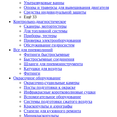
Ультразвуковые ванны
Опоры и траверсы для вывешивания двигателя
Средства индивидуальной защиты
Ещё 33
Контрольно-диагностическое
Сканеры, мотортестеры
Для топливной системы
Приборы, тестеры
Проверка электрооборудования
Обслуживание гидросистем
Все для пневмолиний
Фитинги быстросъемные
Быстросъемные соединения
Шланги для пневмоинструмента
Катушки для воздуха
Фитинги
Окрасочное оборудование
Окрасочно-сушильные камеры
Посты подготовки к окраске
Инфракрасные коротковолновые сушки
Вспомогательное оборудование
Системы подготовки сжатого воздуха
Краскопульты и аэрографы
Стапели для кузовного ремонта
Миникраскопульты