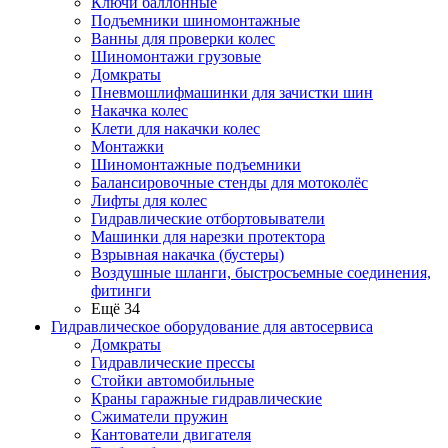
Ключи баллонные
Подъемники шиномонтажные
Ванны для проверки колес
Шиномонтажи грузовые
Домкраты
Пневмошлифмашинки для зачистки шин
Накачка колес
Клети для накачки колес
Монтажки
Шиномонтажные подъемники
Балансировочные стенды для мотоколёс
Лифты для колес
Гидравлические отбортовыватели
Машинки для нарезки протектора
Взрывная накачка (бустеры)
Воздушные шланги, быстросъемные соединения,
фитинги
Ещё 34
Гидравлическое оборудование для автосервиса
Домкраты
Гидравлические прессы
Стойки автомобильные
Краны гаражные гидравлические
Сжиматели пружин
Кантователи двигателя