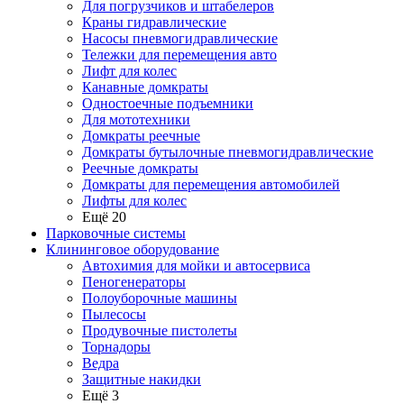
Для погрузчиков и штабелеров
Краны гидравлические
Насосы пневмогидравлические
Тележки для перемещения авто
Лифт для колес
Канавные домкраты
Одностоечные подъемники
Для мототехники
Домкраты реечные
Домкраты бутылочные пневмогидравлические
Реечные домкраты
Домкраты для перемещения автомобилей
Лифты для колес
Ещё 20
Парковочные системы
Клининговое оборудование
Автохимия для мойки и автосервиса
Пеногенераторы
Полоуборочные машины
Пылесосы
Продувочные пистолеты
Торнадоры
Ведра
Защитные накидки
Ещё 3