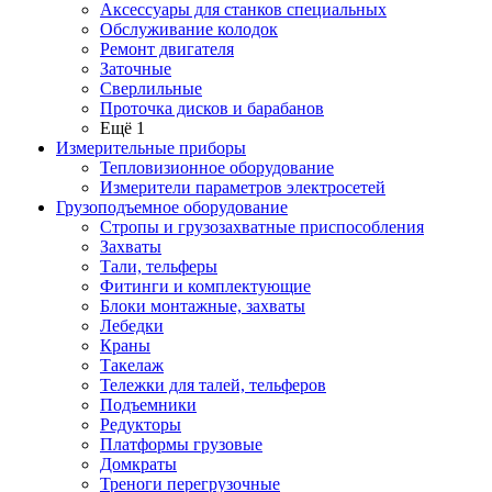
Аксессуары для станков специальных
Обслуживание колодок
Ремонт двигателя
Заточные
Сверлильные
Проточка дисков и барабанов
Ещё 1
Измерительные приборы
Тепловизионное оборудование
Измерители параметров электросетей
Грузоподъемное оборудование
Стропы и грузозахватные приспособления
Захваты
Тали, тельферы
Фитинги и комплектующие
Блоки монтажные, захваты
Лебедки
Краны
Такелаж
Тележки для талей, тельферов
Подъемники
Редукторы
Платформы грузовые
Домкраты
Треноги перегрузочные