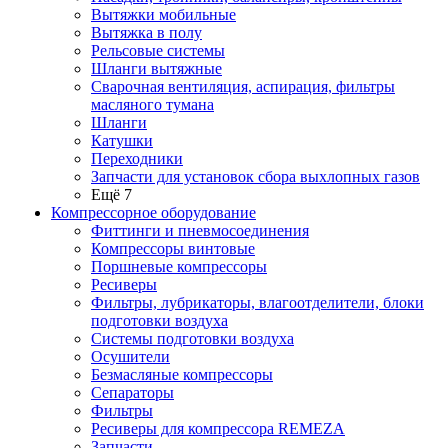
Вытяжки мобильные
Вытяжка в полу
Рельсовые системы
Шланги вытяжные
Сварочная вентиляция, аспирация, фильтры
масляного тумана
Шланги
Катушки
Переходники
Запчасти для установок сбора выхлопных газов
Ещё 7
Компрессорное оборудование
Фиттинги и пневмосоединения
Компрессоры винтовые
Поршневые компрессоры
Ресиверы
Фильтры, лубрикаторы, влагоотделители, блоки
подготовки воздуха
Системы подготовки воздуха
Осушители
Безмасляные компрессоры
Сепараторы
Фильтры
Ресиверы для компрессора REMEZA
Запчасти