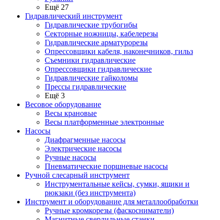
Ещё 27
Гидравлический инструмент
Гидравлические трубогибы
Секторные ножницы, кабелерезы
Гидравлические арматурорезы
Опрессовщики кабеля, наконечников, гильз
Съемники гидравлические
Опрессовщики гидравлические
Гидравлические гайколомы
Прессы гидравлические
Ещё 3
Весовое оборудование
Весы крановые
Весы платформенные электронные
Насосы
Диафрагменные насосы
Электрические насосы
Ручные насосы
Пневматические поршневые насосы
Ручной слесарный инструмент
Инструментальные кейсы, сумки, ящики и
рюкзаки (без инструмента)
Инструмент и оборудование для металлообработки
Ручные кромкорезы (фаскосниматели)
Магнитные сверлильные станки