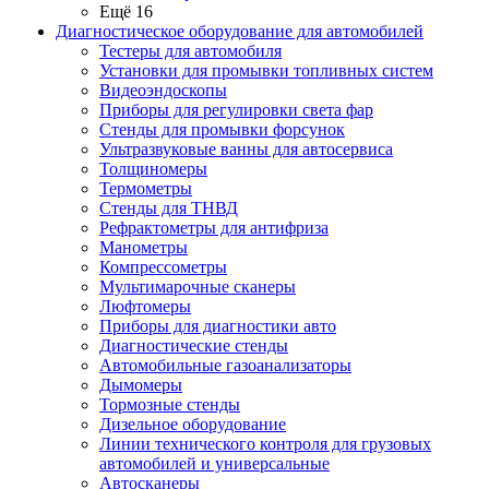
Ещё 16
Диагностическое оборудование для автомобилей
Тестеры для автомобиля
Установки для промывки топливных систем
Видеоэндоскопы
Приборы для регулировки света фар
Стенды для промывки форсунок
Ультразвуковые ванны для автосервиса
Толщиномеры
Термометры
Стенды для ТНВД
Рефрактометры для антифриза
Манометры
Компрессометры
Мультимарочные сканеры
Люфтомеры
Приборы для диагностики авто
Диагностические стенды
Автомобильные газоанализаторы
Дымомеры
Тормозные стенды
Дизельное оборудование
Линии технического контроля для грузовых
автомобилей и универсальные
Автосканеры