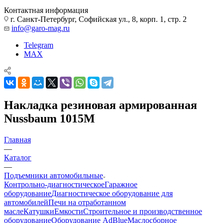
Контактная информация
г. Санкт-Петербург, Софийская ул., 8, корп. 1, стр. 2
info@garo-mag.ru
Telegram
MAX
Накладка резиновая армированная
Nussbaum 1015M
Главная
—
Каталог
—
Подъемники автомобильные
Контрольно-диагностическое
Гаражное
оборудование
Диагностическое оборудование для
автомобилей
Печи на отработанном
масле
Катушки
Емкости
Строительное и производственное
оборудование
Оборудование AdBlue
Маслосборное