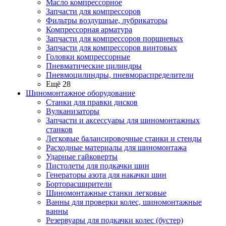
Масло компрессорное
Запчасти для компрессоров
Фильтры воздушные, лубрикаторы
Компрессорная арматура
Запчасти для компрессоров поршневых
Запчасти для компрессоров винтовых
Головки компрессорные
Пневматические цилиндры
Пневмоцилиндры, пневмораспределители
Ещё 28
Шиномонтажное оборудование
Станки для правки дисков
Вулканизаторы
Запчасти и аксессуары для шиномонтажных
станков
Легковые балансировочные станки и стенды
Расходные материалы для шиномонтажа
Ударные гайковерты
Пистолеты для подкачки шин
Генераторы азота для накачки шин
Борторасширители
Шиномонтажные станки легковые
Ванны для проверки колес, шиномонтажные
ванны
Резервуары для подкачки колес (бустер)