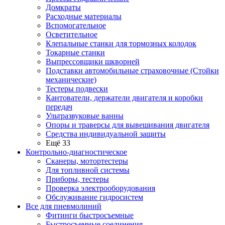
Домкраты
Расходные материалы
Вспомогательное
Осветительное
Клепальные станки для тормозных колодок
Токарные станки
Выпрессовщики шкворней
Подставки автомобильные страховочные (Стойки
механические)
Тестеры подвески
Кантователи, держатели двигателя и коробки
передач
Ультразвуковые ванны
Опоры и траверсы для вывешивания двигателя
Средства индивидуальной защиты
Ещё 33
Контрольно-диагностическое
Сканеры, мотортестеры
Для топливной системы
Приборы, тестеры
Проверка электрооборудования
Обслуживание гидросистем
Все для пневмолиний
Фитинги быстросъемные
Быстросъемные соединения