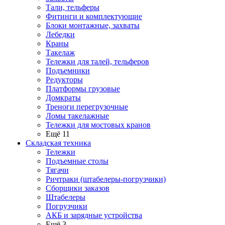
Тали, тельферы
Фитинги и комплектующие
Блоки монтажные, захваты
Лебедки
Краны
Такелаж
Тележки для талей, тельферов
Подъемники
Редукторы
Платформы грузовые
Домкраты
Треноги перегрузочные
Ломы такелажные
Тележки для мостовых кранов
Ещё 11
Складская техника
Тележки
Подъемные столы
Тягачи
Ричтраки (штабелеры-погрузчики)
Сборщики заказов
Штабелеры
Погрузчики
АКБ и зарядные устройства
Ещё 3