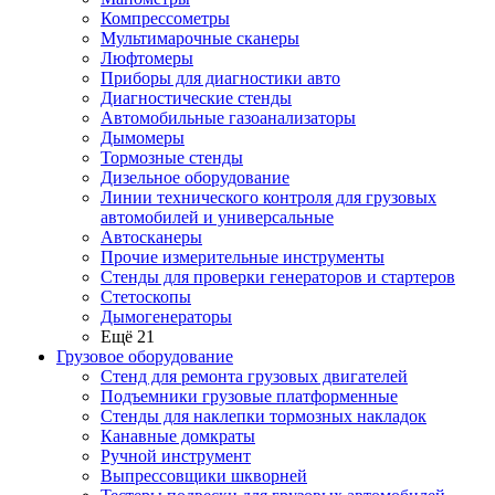
Компрессометры
Мультимарочные сканеры
Люфтомеры
Приборы для диагностики авто
Диагностические стенды
Автомобильные газоанализаторы
Дымомеры
Тормозные стенды
Дизельное оборудование
Линии технического контроля для грузовых
автомобилей и универсальные
Автосканеры
Прочие измерительные инструменты
Стенды для проверки генераторов и стартеров
Стетоскопы
Дымогенераторы
Ещё 21
Грузовое оборудование
Стенд для ремонта грузовых двигателей
Подъемники грузовые платформенные
Стенды для наклепки тормозных накладок
Канавные домкраты
Ручной инструмент
Выпрессовщики шкворней