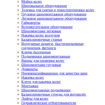
Мойки колес
Шиповальное оборудование
Тележка для снятия и транспортировки колес
Грузовое шиномонтажное оборудование
Легковое шиномонтажное оборудование
Гайковерты
Вспомогательное оборудование
Шиномонтажи легковые
Накачка колес воздухом
Балансировочные станки
Воздушные шланги, быстроразъемные
соединения, фитинги
Ключи баллонные
Подъемники шиномонтажные
Ванны для проверки колес
Шиномонтажи грузовые
Домкраты
Пневмошлифмашинки для зачистки шин
Накачка колес
Клети для накачки колес
Монтажки
Шиномонтажные подъемники
Балансировочные стенды для мотоколёс
Лифты для колес
Гидравлические отбортовыватели