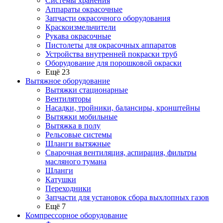
Системы хранения
Аппараты окрасочные
Запчасти окрасочного оборудования
Краскоизмельчители
Рукава окрасочные
Пистолеты для окрасочных аппаратов
Устройства внутренней покраски труб
Оборудование для порошковой окраски
Ещё 23
Вытяжное оборудование
Вытяжки стационарные
Вентиляторы
Насадки, тройники, балансиры, кронштейны
Вытяжки мобильные
Вытяжка в полу
Рельсовые системы
Шланги вытяжные
Сварочная вентиляция, аспирация, фильтры
масляного тумана
Шланги
Катушки
Переходники
Запчасти для установок сбора выхлопных газов
Ещё 7
Компрессорное оборудование