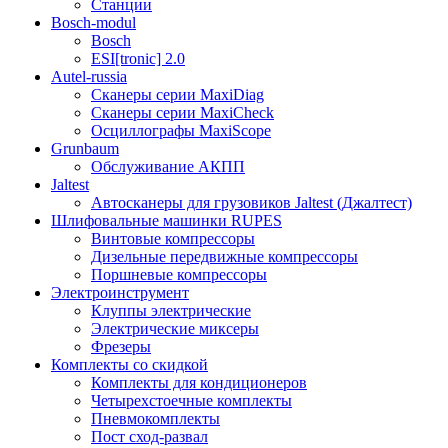
Станции
Bosch-modul
Bosch
ESI[tronic] 2.0
Autel-russia
Сканеры серии MaxiDiag
Сканеры серии MaxiCheck
Осциллографы MaxiScope
Grunbaum
Обслуживание АКПП
Jaltest
Автосканеры для грузовиков Jaltest (Джалтест)
Шлифовальные машинки RUPES
Винтовые компрессоры
Дизельные передвижные компрессоры
Поршневые компрессоры
Электроинструмент
Клуппы электрические
Электрические миксеры
Фрезеры
Комплекты со скидкой
Комплекты для кондиционеров
Четырехстоечные комплекты
Пневмокомплекты
Пост сход-развал