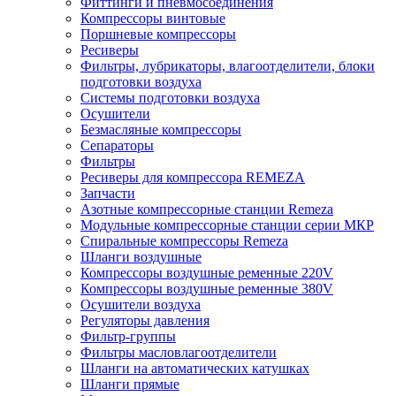
Фиттинги и пневмосоединения
Компрессоры винтовые
Поршневые компрессоры
Ресиверы
Фильтры, лубрикаторы, влагоотделители, блоки
подготовки воздуха
Системы подготовки воздуха
Осушители
Безмасляные компрессоры
Сепараторы
Фильтры
Ресиверы для компрессора REMEZA
Запчасти
Азотные компрессорные станции Remeza
Модульные компрессорные станции серии МКР
Спиральные компрессоры Remeza
Шланги воздушные
Компрессоры воздушные ременные 220V
Компрессоры воздушные ременные 380V
Осушители воздуха
Регуляторы давления
Фильтр-группы
Фильтры масловлагоотделители
Шланги на автоматических катушках
Шланги прямые