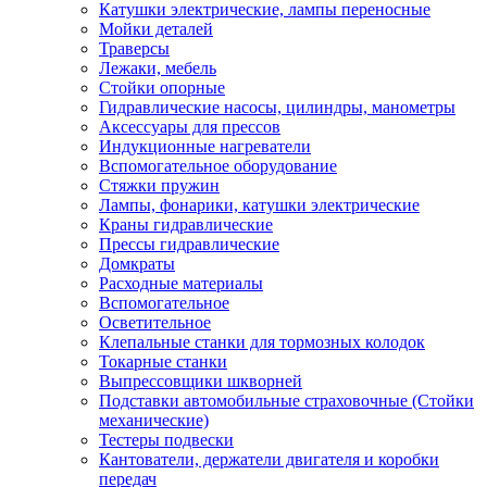
Катушки электрические, лампы переносные
Мойки деталей
Траверсы
Лежаки, мебель
Стойки опорные
Гидравлические насосы, цилиндры, манометры
Аксессуары для прессов
Индукционные нагреватели
Вспомогательное оборудование
Стяжки пружин
Лампы, фонарики, катушки электрические
Краны гидравлические
Прессы гидравлические
Домкраты
Расходные материалы
Вспомогательное
Осветительное
Клепальные станки для тормозных колодок
Токарные станки
Выпрессовщики шкворней
Подставки автомобильные страховочные (Стойки
механические)
Тестеры подвески
Кантователи, держатели двигателя и коробки
передач