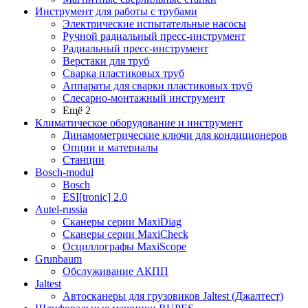
Инструмент для работы с трубами
Электрические испытательные насосы
Ручной радиальный пресс-инструмент
Радиальный пресс-инструмент
Верстаки для труб
Сварка пластиковых труб
Аппараты для сварки пластиковых труб
Слесарно-монтажный инструмент
Ещё 2
Климатическое оборудование и инструмент
Динамометрические ключи для кондиционеров
Опции и материалы
Станции
Bosch-modul
Bosch
ESI[tronic] 2.0
Autel-russia
Сканеры серии MaxiDiag
Сканеры серии MaxiCheck
Осциллографы MaxiScope
Grunbaum
Обслуживание АКПП
Jaltest
Автосканеры для грузовиков Jaltest (Джалтест)