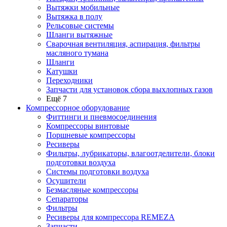
Вытяжки мобильные
Вытяжка в полу
Рельсовые системы
Шланги вытяжные
Сварочная вентиляция, аспирация, фильтры
масляного тумана
Шланги
Катушки
Переходники
Запчасти для установок сбора выхлопных газов
Ещё 7
Компрессорное оборудование
Фиттинги и пневмосоединения
Компрессоры винтовые
Поршневые компрессоры
Ресиверы
Фильтры, лубрикаторы, влагоотделители, блоки
подготовки воздуха
Системы подготовки воздуха
Осушители
Безмасляные компрессоры
Сепараторы
Фильтры
Ресиверы для компрессора REMEZA
Запчасти