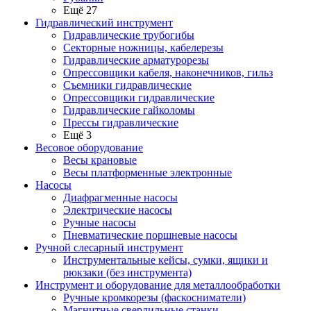
Ещё 27
Гидравлический инструмент
Гидравлические трубогибы
Секторные ножницы, кабелерезы
Гидравлические арматурорезы
Опрессовщики кабеля, наконечников, гильз
Съемники гидравлические
Опрессовщики гидравлические
Гидравлические гайколомы
Прессы гидравлические
Ещё 3
Весовое оборудование
Весы крановые
Весы платформенные электронные
Насосы
Диафрагменные насосы
Электрические насосы
Ручные насосы
Пневматические поршневые насосы
Ручной слесарный инструмент
Инструментальные кейсы, сумки, ящики и
рюкзаки (без инструмента)
Инструмент и оборудование для металлообработки
Ручные кромкорезы (фаскосниматели)
Магнитные сверлильные станки