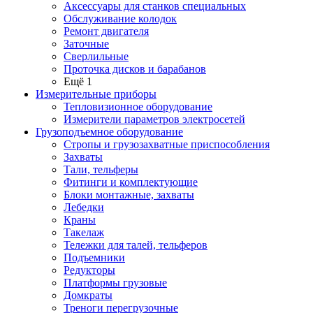
Аксессуары для станков специальных
Обслуживание колодок
Ремонт двигателя
Заточные
Сверлильные
Проточка дисков и барабанов
Ещё 1
Измерительные приборы
Тепловизионное оборудование
Измерители параметров электросетей
Грузоподъемное оборудование
Стропы и грузозахватные приспособления
Захваты
Тали, тельферы
Фитинги и комплектующие
Блоки монтажные, захваты
Лебедки
Краны
Такелаж
Тележки для талей, тельферов
Подъемники
Редукторы
Платформы грузовые
Домкраты
Треноги перегрузочные