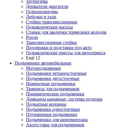
Трубогибы
Держатели двигателя
Гидроцилиндры
Лебедки и тали
Стойки трансмиссионные
Гидравлические насосы
Cтанки для заклепки тормозных колодок
Рохли
Трансмиссионные стойки
Поддержки и подставки под авто
Гидравлические прессы для автосервиса
Ещё 12
Подъемники автомобильные
Мотоподъемники
Подъемники четырехстоечные
Подъемники двухстоечные
Ножничные подъемники
Траверсы для подъемников
Пневматические подъемники
Домкраты канавные, системы подпора
Подкатные колонны
Подъемники одностоечные
Плунжерные подъемники
Подъемники для шиномонтажа
Аксессуары для подъемников