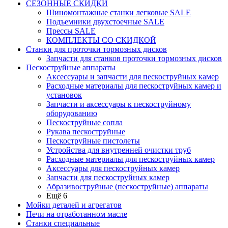
СЕЗОННЫЕ СКИДКИ
Шиномонтажные станки легковые SALE
Подъемники двухстоечные SALE
Прессы SALE
КОМПЛЕКТЫ СО СКИДКОЙ
Станки для проточки тормозных дисков
Запчасти для станков проточки тормозных дисков
Пескоструйные аппараты
Аксессуары и запчасти для пескоструйных камер
Расходные материалы для пескоструйных камер и
установок
Запчасти и аксессуары к пескоструйному
оборудованию
Пескоструйные сопла
Рукава пескоструйные
Пескоструйные пистолеты
Устройства для внутренней очистки труб
Расходные материалы для пескоструйных камер
Аксессуары для пескоструйных камер
Запчасти для пескоструйных камер
Абразивоструйные (пескоструйные) аппараты
Ещё 6
Мойки деталей и агрегатов
Печи на отработанном масле
Станки специальные