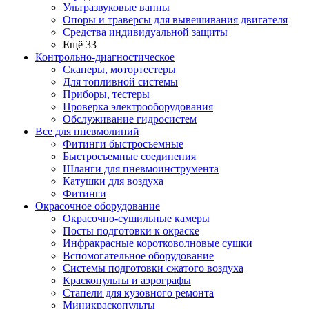
Ультразвуковые ванны
Опоры и траверсы для вывешивания двигателя
Средства индивидуальной защиты
Ещё 33
Контрольно-диагностическое
Сканеры, мотортестеры
Для топливной системы
Приборы, тестеры
Проверка электрооборудования
Обслуживание гидросистем
Все для пневмолиний
Фитинги быстросъемные
Быстросъемные соединения
Шланги для пневмоинструмента
Катушки для воздуха
Фитинги
Окрасочное оборудование
Окрасочно-сушильные камеры
Посты подготовки к окраске
Инфракрасные коротковолновые сушки
Вспомогательное оборудование
Системы подготовки сжатого воздуха
Краскопульты и аэрографы
Стапели для кузовного ремонта
Миникраскопульты