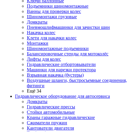
Ключи баллонные
Подъемники шиномонтажные
Ванны для проверки колес
Шиномонтажи грузовые
Домкраты
Пневмошлифмашинки для зачистки шин
Накачка колес
Клети для накачки колес
Монтажки
Шиномонтажные подъемники
Балансировочные стенды для мотоколёс
Лифты для колес
Гидравлические отбортовыватели
Машинки для нарезки протектора
Взрывная накачка (бустеры)
Воздушные шланги, быстросъемные соединения,
фитинги
Ещё 34
Гидравлическое оборудование для автосервиса
Домкраты
Гидравлические прессы
Стойки автомобильные
Краны гаражные гидравлические
Сжиматели пружин
Кантователи двигателя