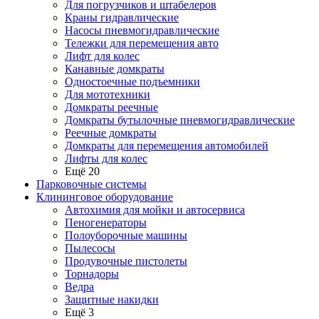
Для погрузчиков и штабелеров
Краны гидравлические
Насосы пневмогидравлические
Тележки для перемещения авто
Лифт для колес
Канавные домкраты
Одностоечные подъемники
Для мототехники
Домкраты реечные
Домкраты бутылочные пневмогидравлические
Реечные домкраты
Домкраты для перемещения автомобилей
Лифты для колес
Ещё 20
Парковочные системы
Клининговое оборудование
Автохимия для мойки и автосервиса
Пеногенераторы
Полоуборочные машины
Пылесосы
Продувочные пистолеты
Торнадоры
Ведра
Защитные накидки
Ещё 3