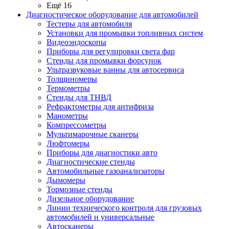
Ещё 16
Диагностическое оборудование для автомобилей
Тестеры для автомобиля
Установки для промывки топливных систем
Видеоэндоскопы
Приборы для регулировки света фар
Стенды для промывки форсунок
Ультразвуковые ванны для автосервиса
Толщиномеры
Термометры
Стенды для ТНВД
Рефрактометры для антифриза
Манометры
Компрессометры
Мультимарочные сканеры
Люфтомеры
Приборы для диагностики авто
Диагностические стенды
Автомобильные газоанализаторы
Дымомеры
Тормозные стенды
Дизельное оборудование
Линии технического контроля для грузовых
автомобилей и универсальные
Автосканеры