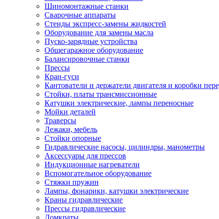
Шиномонтажные станки
Сварочные аппараты
Стенды экспресс-замены жидкостей
Оборудование для замены масла
Пуско-зарядные устройства
Общегаражное оборудование
Балансировочные станки
Прессы
Кран-гуси
Кантователи и держатели двигателя и коробки пере
Стойки, платы трансмиссионные
Катушки электрические, лампы переносные
Мойки деталей
Траверсы
Лежаки, мебель
Стойки опорные
Гидравлические насосы, цилиндры, манометры
Аксессуары для прессов
Индукционные нагреватели
Вспомогательное оборудование
Стяжки пружин
Лампы, фонарики, катушки электрические
Краны гидравлические
Прессы гидравлические
Домкраты