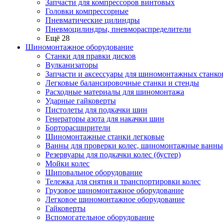
Запчасти для компрессоров винтовых
Головки компрессорные
Пневматические цилиндры
Пневмоцилиндры, пневмораспределители
Ещё 28
Шиномонтажное оборудование
Станки для правки дисков
Вулканизаторы
Запчасти и аксессуары для шиномонтажных станко
Легковые балансировочные станки и стенды
Расходные материалы для шиномонтажа
Ударные гайковерты
Пистолеты для подкачки шин
Генераторы азота для накачки шин
Борторасширители
Шиномонтажные станки легковые
Ванны для проверки колес, шиномонтажные ванны
Резервуары для подкачки колес (бустер)
Мойки колес
Шиповальное оборудование
Тележка для снятия и транспортировки колес
Грузовое шиномонтажное оборудование
Легковое шиномонтажное оборудование
Гайковерты
Вспомогательное оборудование