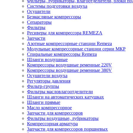
Фильтры, лубрикаторы, влагоотделители, блоки по
Системы подготовки воздуха
Осушители
Безмасляные компрессоры
Сепараторы
Фильтры
Ресиверы для компрессора REMEZA
Запчасти
Азотные компрессорные станции Remeza
Модульные компрессорные станции серии МКР
Спиральные компрессоры Remeza
Шланги воздушные
Компрессоры воздушные ременные 220V
Компрессоры воздушные ременные 380V
Осушители воздуха
Регуляторы давления
Фильтр-группы
Фильтры масловлагоотделители
Шланги на автоматических катушках
Шланги прямые
Масло компрессорное
Запчасти для компрессоров
Фильтры воздушные, лубрикаторы
Компрессорная арматура
Запчасти для компрессоров поршневых