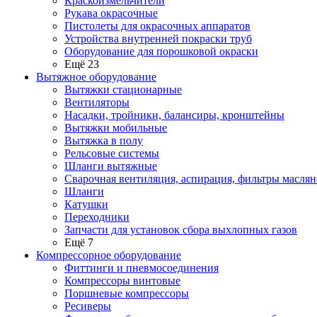
Краскоизмельчители
Рукава окрасочные
Пистолеты для окрасочных аппаратов
Устройства внутренней покраски труб
Оборудование для порошковой окраски
Ещё 23
Вытяжное оборудование
Вытяжки стационарные
Вентиляторы
Насадки, тройники, балансиры, кронштейны
Вытяжки мобильные
Вытяжка в полу
Рельсовые системы
Шланги вытяжные
Сварочная вентиляция, аспирация, фильтры маслян
Шланги
Катушки
Переходники
Запчасти для установок сбора выхлопных газов
Ещё 7
Компрессорное оборудование
Фиттинги и пневмосоединения
Компрессоры винтовые
Поршневые компрессоры
Ресиверы