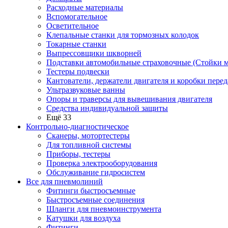
Расходные материалы
Вспомогательное
Осветительное
Клепальные станки для тормозных колодок
Токарные станки
Выпрессовщики шкворней
Подставки автомобильные страховочные (Стойки м
Тестеры подвески
Кантователи, держатели двигателя и коробки перед
Ультразвуковые ванны
Опоры и траверсы для вывешивания двигателя
Средства индивидуальной защиты
Ещё 33
Контрольно-диагностическое
Сканеры, мотортестеры
Для топливной системы
Приборы, тестеры
Проверка электрооборудования
Обслуживание гидросистем
Все для пневмолиний
Фитинги быстросъемные
Быстросъемные соединения
Шланги для пневмоинструмента
Катушки для воздуха
Фитинги