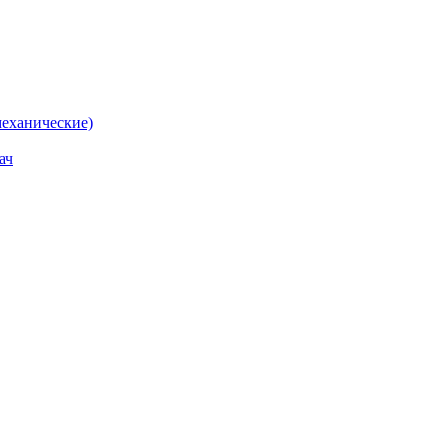
еханические)
ач