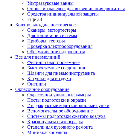
Ультразвуковые ванны
Опоры и траверсы для вывешивания двигателя
Средства индивидуальной защиты
Ещё 33
Контрольно-диагностическое
Сканеры, мотортестеры
Для топливной системы
Приборы, тестеры
Проверка электрооборудования
Обслуживание гидросистем
Все для пневмолиний
Фитинги быстросъемные
Быстросъемные соединения
Шланги для пневмоинструмента
Катушки для воздуха
Фитинги
Окрасочное оборудование
Окрасочно-сушильные камеры
Посты подготовки к окраске
Инфракрасные коротковолновые сушки
Вспомогательное оборудование
Системы подготовки сжатого воздуха
Краскопульты и аэрографы
Стапели для кузовного ремонта
Миникраскопульты