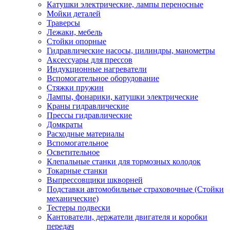
Катушки электрические, лампы переносные
Мойки деталей
Траверсы
Лежаки, мебель
Стойки опорные
Гидравлические насосы, цилиндры, манометры
Аксессуары для прессов
Индукционные нагреватели
Вспомогательное оборудование
Стяжки пружин
Лампы, фонарики, катушки электрические
Краны гидравлические
Прессы гидравлические
Домкраты
Расходные материалы
Вспомогательное
Осветительное
Клепальные станки для тормозных колодок
Токарные станки
Выпрессовщики шкворней
Подставки автомобильные страховочные (Стойки
механические)
Тестеры подвески
Кантователи, держатели двигателя и коробки
передач