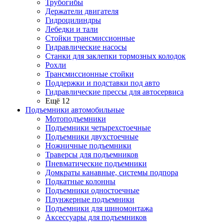
Трубогибы
Держатели двигателя
Гидроцилиндры
Лебедки и тали
Стойки трансмиссионные
Гидравлические насосы
Cтанки для заклепки тормозных колодок
Рохли
Трансмиссионные стойки
Поддержки и подставки под авто
Гидравлические прессы для автосервиса
Ещё 12
Подъемники автомобильные
Мотоподъемники
Подъемники четырехстоечные
Подъемники двухстоечные
Ножничные подъемники
Траверсы для подъемников
Пневматические подъемники
Домкраты канавные, системы подпора
Подкатные колонны
Подъемники одностоечные
Плунжерные подъемники
Подъемники для шиномонтажа
Аксессуары для подъемников