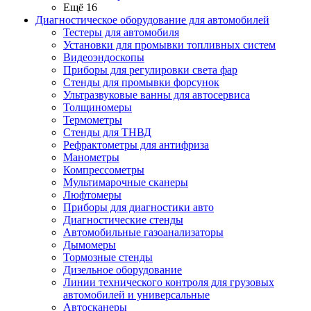
Ещё 16
Диагностическое оборудование для автомобилей
Тестеры для автомобиля
Установки для промывки топливных систем
Видеоэндоскопы
Приборы для регулировки света фар
Стенды для промывки форсунок
Ультразвуковые ванны для автосервиса
Толщиномеры
Термометры
Стенды для ТНВД
Рефрактометры для антифриза
Манометры
Компрессометры
Мультимарочные сканеры
Люфтомеры
Приборы для диагностики авто
Диагностические стенды
Автомобильные газоанализаторы
Дымомеры
Тормозные стенды
Дизельное оборудование
Линии технического контроля для грузовых
автомобилей и универсальные
Автосканеры