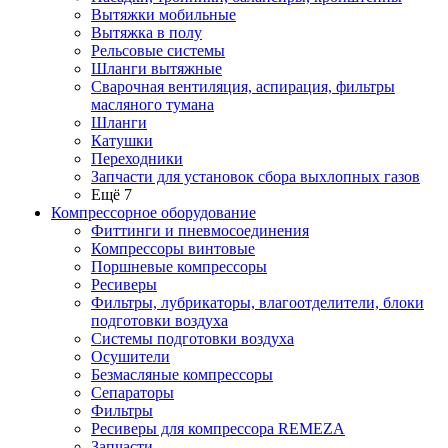
Вытяжки мобильные
Вытяжка в полу
Рельсовые системы
Шланги вытяжные
Сварочная вентиляция, аспирация, фильтры
масляного тумана
Шланги
Катушки
Переходники
Запчасти для установок сбора выхлопных газов
Ещё 7
Компрессорное оборудование
Фиттинги и пневмосоединения
Компрессоры винтовые
Поршневые компрессоры
Ресиверы
Фильтры, лубрикаторы, влагоотделители, блоки
подготовки воздуха
Системы подготовки воздуха
Осушители
Безмасляные компрессоры
Сепараторы
Фильтры
Ресиверы для компрессора REMEZA
Запчасти