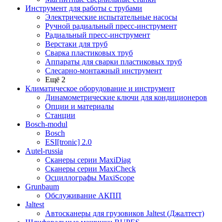
Инструмент для работы с трубами
Электрические испытательные насосы
Ручной радиальный пресс-инструмент
Радиальный пресс-инструмент
Верстаки для труб
Сварка пластиковых труб
Аппараты для сварки пластиковых труб
Слесарно-монтажный инструмент
Ещё 2
Климатическое оборудование и инструмент
Динамометрические ключи для кондиционеров
Опции и материалы
Станции
Bosch-modul
Bosch
ESI[tronic] 2.0
Autel-russia
Сканеры серии MaxiDiag
Сканеры серии MaxiCheck
Осциллографы MaxiScope
Grunbaum
Обслуживание АКПП
Jaltest
Автосканеры для грузовиков Jaltest (Джалтест)