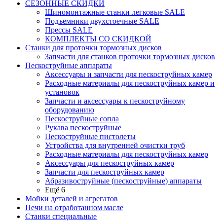
СЕЗОННЫЕ СКИДКИ
Шиномонтажные станки легковые SALE
Подъемники двухстоечные SALE
Прессы SALE
КОМПЛЕКТЫ СО СКИДКОЙ
Станки для проточки тормозных дисков
Запчасти для станков проточки тормозных дисков
Пескоструйные аппараты
Аксессуары и запчасти для пескоструйных камер
Расходные материалы для пескоструйных камер и
установок
Запчасти и аксессуары к пескоструйному
оборудованию
Пескоструйные сопла
Рукава пескоструйные
Пескоструйные пистолеты
Устройства для внутренней очистки труб
Расходные материалы для пескоструйных камер
Аксессуары для пескоструйных камер
Запчасти для пескоструйных камер
Абразивоструйные (пескоструйные) аппараты
Ещё 6
Мойки деталей и агрегатов
Печи на отработанном масле
Станки специальные