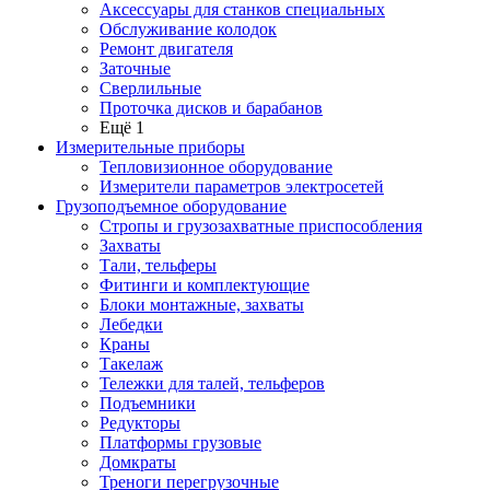
Аксессуары для станков специальных
Обслуживание колодок
Ремонт двигателя
Заточные
Сверлильные
Проточка дисков и барабанов
Ещё 1
Измерительные приборы
Тепловизионное оборудование
Измерители параметров электросетей
Грузоподъемное оборудование
Стропы и грузозахватные приспособления
Захваты
Тали, тельферы
Фитинги и комплектующие
Блоки монтажные, захваты
Лебедки
Краны
Такелаж
Тележки для талей, тельферов
Подъемники
Редукторы
Платформы грузовые
Домкраты
Треноги перегрузочные