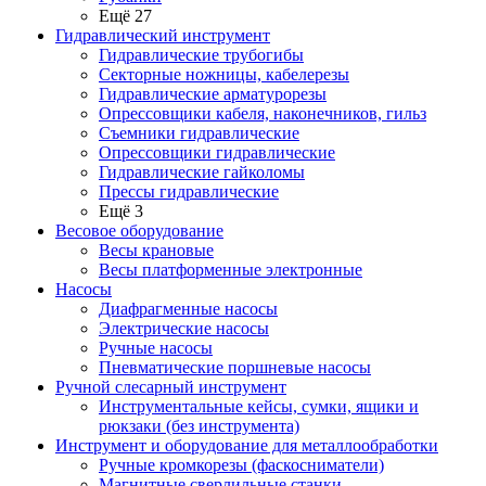
Ещё 27
Гидравлический инструмент
Гидравлические трубогибы
Секторные ножницы, кабелерезы
Гидравлические арматурорезы
Опрессовщики кабеля, наконечников, гильз
Съемники гидравлические
Опрессовщики гидравлические
Гидравлические гайколомы
Прессы гидравлические
Ещё 3
Весовое оборудование
Весы крановые
Весы платформенные электронные
Насосы
Диафрагменные насосы
Электрические насосы
Ручные насосы
Пневматические поршневые насосы
Ручной слесарный инструмент
Инструментальные кейсы, сумки, ящики и
рюкзаки (без инструмента)
Инструмент и оборудование для металлообработки
Ручные кромкорезы (фаскосниматели)
Магнитные сверлильные станки