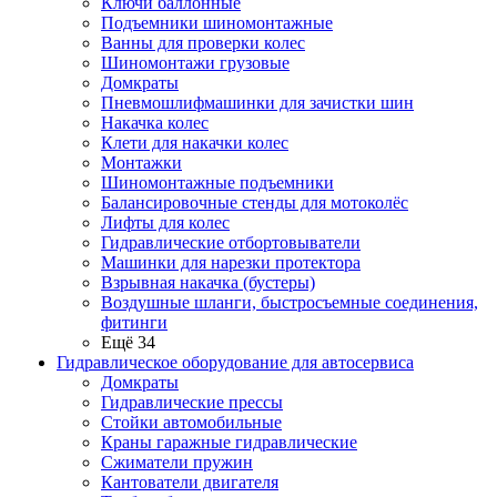
Ключи баллонные
Подъемники шиномонтажные
Ванны для проверки колес
Шиномонтажи грузовые
Домкраты
Пневмошлифмашинки для зачистки шин
Накачка колес
Клети для накачки колес
Монтажки
Шиномонтажные подъемники
Балансировочные стенды для мотоколёс
Лифты для колес
Гидравлические отбортовыватели
Машинки для нарезки протектора
Взрывная накачка (бустеры)
Воздушные шланги, быстросъемные соединения,
фитинги
Ещё 34
Гидравлическое оборудование для автосервиса
Домкраты
Гидравлические прессы
Стойки автомобильные
Краны гаражные гидравлические
Сжиматели пружин
Кантователи двигателя