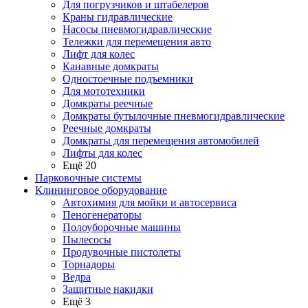
Для погрузчиков и штабелеров
Краны гидравлические
Насосы пневмогидравлические
Тележки для перемещения авто
Лифт для колес
Канавные домкраты
Одностоечные подъемники
Для мототехники
Домкраты реечные
Домкраты бутылочные пневмогидравлические
Реечные домкраты
Домкраты для перемещения автомобилей
Лифты для колес
Ещё 20
Парковочные системы
Клининговое оборудование
Автохимия для мойки и автосервиса
Пеногенераторы
Полоуборочные машины
Пылесосы
Продувочные пистолеты
Торнадоры
Ведра
Защитные накидки
Ещё 3