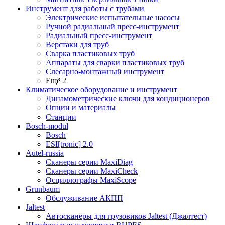
Инструмент для работы с трубами
Электрические испытательные насосы
Ручной радиальный пресс-инструмент
Радиальный пресс-инструмент
Верстаки для труб
Сварка пластиковых труб
Аппараты для сварки пластиковых труб
Слесарно-монтажный инструмент
Ещё 2
Климатическое оборудование и инструмент
Динамометрические ключи для кондиционеров
Опции и материалы
Станции
Bosch-modul
Bosch
ESI[tronic] 2.0
Autel-russia
Сканеры серии MaxiDiag
Сканеры серии MaxiCheck
Осциллографы MaxiScope
Grunbaum
Обслуживание АКПП
Jaltest
Автосканеры для грузовиков Jaltest (Джалтест)