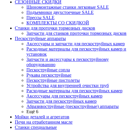
СЕЗОННЫЕ СКИДКИ
Шиномонтажные станки легковые SALE
Подъемники двухстоечные SALE
Прессы SALE
КОМПЛЕКТЫ СО СКИДКОЙ
Станки для проточки тормозных дисков
Запчасти для станков проточки тормозных дисков
Пескоструйные аппараты
Аксессуары и запчасти для пескоструйных камер
Расходные материалы для пескоструйных камер и
установок
Запчасти и аксессуары к пескоструйному
оборудованию
Пескоструйные сопла
Рукава пескоструйные
Пескоструйные пистолеты
Устройства для внутренней очистки труб
Расходные материалы для пескоструйных камер
Аксессуары для пескоструйных камер
Запчасти для пескоструйных камер
Абразивоструйные (пескоструйные) аппараты
Ещё 6
Мойки деталей и агрегатов
Печи на отработанном масле
Станки специальные