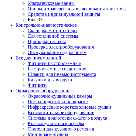
Ультразвуковые ванны
Опоры и траверсы для вывешивания двигателя
Средства индивидуальной защиты
Ещё 33
Контрольно-диагностическое
Сканеры, мотортестеры
Для топливной системы
Приборы, тестеры
Проверка электрооборудования
Обслуживание гидросистем
Все для пневмолиний
Фитинги быстросъемные
Быстросъемные соединения
Шланги для пневмоинструмента
Катушки для воздуха
Фитинги
Окрасочное оборудование
Окрасочно-сушильные камеры
Посты подготовки к окраске
Инфракрасные коротковолновые сушки
Вспомогательное оборудование
Системы подготовки сжатого воздуха
Краскопульты и аэрографы
Стапели для кузовного ремонта
Миникраскопульты