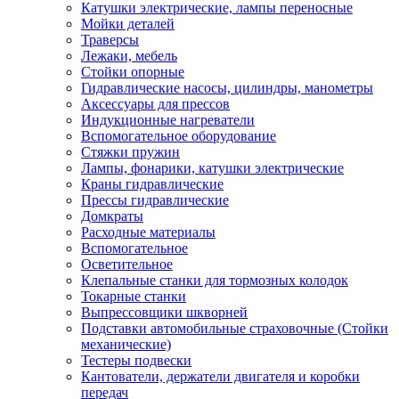
Катушки электрические, лампы переносные
Мойки деталей
Траверсы
Лежаки, мебель
Стойки опорные
Гидравлические насосы, цилиндры, манометры
Аксессуары для прессов
Индукционные нагреватели
Вспомогательное оборудование
Стяжки пружин
Лампы, фонарики, катушки электрические
Краны гидравлические
Прессы гидравлические
Домкраты
Расходные материалы
Вспомогательное
Осветительное
Клепальные станки для тормозных колодок
Токарные станки
Выпрессовщики шкворней
Подставки автомобильные страховочные (Стойки
механические)
Тестеры подвески
Кантователи, держатели двигателя и коробки
передач