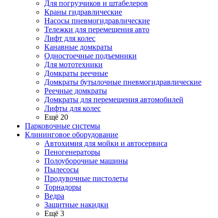
Для погрузчиков и штабелеров
Краны гидравлические
Насосы пневмогидравлические
Тележки для перемещения авто
Лифт для колес
Канавные домкраты
Одностоечные подъемники
Для мототехники
Домкраты реечные
Домкраты бутылочные пневмогидравлические
Реечные домкраты
Домкраты для перемещения автомобилей
Лифты для колес
Ещё 20
Парковочные системы
Клининговое оборудование
Автохимия для мойки и автосервиса
Пеногенераторы
Полоуборочные машины
Пылесосы
Продувочные пистолеты
Торнадоры
Ведра
Защитные накидки
Ещё 3