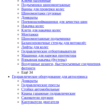
Ключи баллонные
Подъемники шиномонтажные
Ванны для проверки колес
Шиномонтажи грузовые
Домкраты
Пневмошлифмашинки для зачистки шин
Накачка колес
Клети для накачки колес
Монтажки
Шиномонтажные подъемники
Балансировочные стенды для мотоколёс
Лифты для колес
Гидравлические отбортовыватели
Машинки для нарезки протектора
Взрывная накачка (бустеры)
Воздушные шланги, быстросъемные соединения,
фитинги
Ещё 34
Гидравлическое оборудование для автосервиса
Домкраты
Гидравлические прессы
Стойки автомобильные
Краны гаражные гидравлические
Сжиматели пружин
Кантователи двигателя