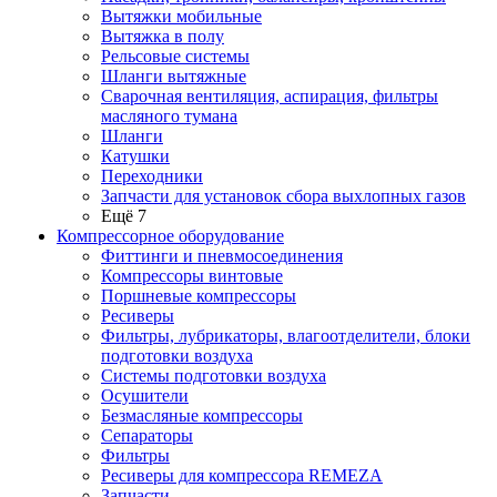
Вытяжки мобильные
Вытяжка в полу
Рельсовые системы
Шланги вытяжные
Сварочная вентиляция, аспирация, фильтры
масляного тумана
Шланги
Катушки
Переходники
Запчасти для установок сбора выхлопных газов
Ещё 7
Компрессорное оборудование
Фиттинги и пневмосоединения
Компрессоры винтовые
Поршневые компрессоры
Ресиверы
Фильтры, лубрикаторы, влагоотделители, блоки
подготовки воздуха
Системы подготовки воздуха
Осушители
Безмасляные компрессоры
Сепараторы
Фильтры
Ресиверы для компрессора REMEZA
Запчасти