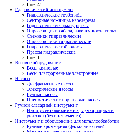
Ещё 27
Гидравлический инструмент
Гидравлические трубогибы
Секторные ножницы, кабелерезы
Гидравлические арматурорезы
Опрессовщики кабеля, наконечников, гильз
Съемники гидравлические
Опрессовщики гидравлические
Гидравлические гайколомы
Прессы гидравлические
Ещё 3
Весовое оборудование
Весы крановые
Весы платформенные электронные
Насосы
Диафрагменные насосы
Электрические насосы
Ручные насосы
Пневматические поршневые насосы
Ручной слесарный инструмент
Инструментальные кейсы, сумки, ящики и
рюкзаки (без инструмента)
Инструмент и оборудование для металлообработки
Ручные кромкорезы (фаскосниматели)
Магнитные сверлильные станки