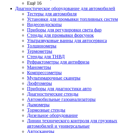
Ещё 16
Диагностическое оборудование для автомобилей
Тестеры для автомобиля
Установки для промывки топливных систем
Видеоэндоскопы
Приборы для регулировки света фар
Стенды для промывки форсунок
Ультразвуковые ванны для автосервиса
Толщиномеры
Термометры
Стенды для ТНВД
Рефрактометры для антифриза
Манометры
Компрессометры
Мультимарочные сканеры
Люфтомеры
Приборы для диагностики авто
Диагностические стенды
Автомобильные газоанализаторы
Дымомеры
Тормозные стенды
Дизельное оборудование
Линии технического контроля для грузовых
автомобилей и универсальные
Автосканеры