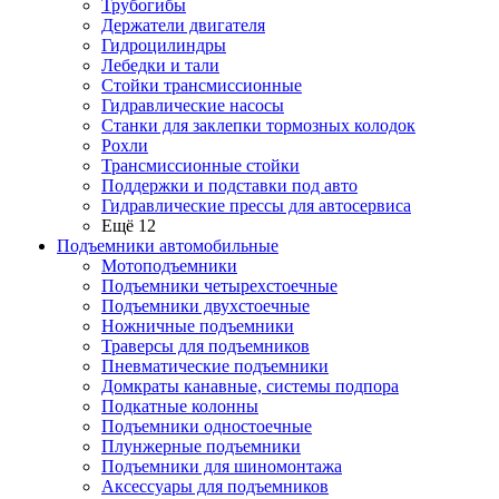
Трубогибы
Держатели двигателя
Гидроцилиндры
Лебедки и тали
Стойки трансмиссионные
Гидравлические насосы
Cтанки для заклепки тормозных колодок
Рохли
Трансмиссионные стойки
Поддержки и подставки под авто
Гидравлические прессы для автосервиса
Ещё 12
Подъемники автомобильные
Мотоподъемники
Подъемники четырехстоечные
Подъемники двухстоечные
Ножничные подъемники
Траверсы для подъемников
Пневматические подъемники
Домкраты канавные, системы подпора
Подкатные колонны
Подъемники одностоечные
Плунжерные подъемники
Подъемники для шиномонтажа
Аксессуары для подъемников