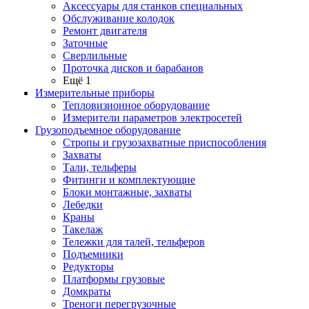
Аксессуары для станков специальных
Обслуживание колодок
Ремонт двигателя
Заточные
Сверлильные
Проточка дисков и барабанов
Ещё 1
Измерительные приборы
Тепловизионное оборудование
Измерители параметров электросетей
Грузоподъемное оборудование
Стропы и грузозахватные приспособления
Захваты
Тали, тельферы
Фитинги и комплектующие
Блоки монтажные, захваты
Лебедки
Краны
Такелаж
Тележки для талей, тельферов
Подъемники
Редукторы
Платформы грузовые
Домкраты
Треноги перегрузочные