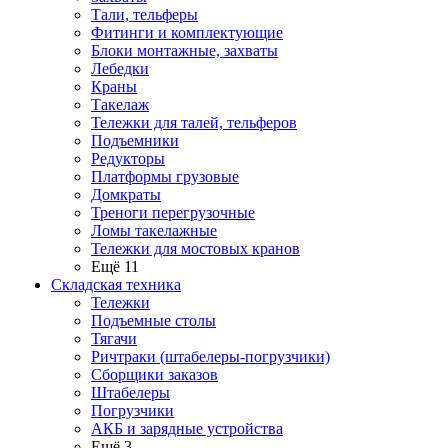
Тали, тельферы
Фитинги и комплектующие
Блоки монтажные, захваты
Лебедки
Краны
Такелаж
Тележки для талей, тельферов
Подъемники
Редукторы
Платформы грузовые
Домкраты
Треноги перегрузочные
Ломы такелажные
Тележки для мостовых кранов
Ещё 11
Складская техника
Тележки
Подъемные столы
Тягачи
Ричтраки (штабелеры-погрузчики)
Сборщики заказов
Штабелеры
Погрузчики
АКБ и зарядные устройства
Ещё 3