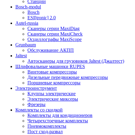
Станции
Bosch-modul
Bosch
ESI[tronic] 2.0
Autel-russia
Сканеры серии MaxiDiag
Сканеры серии MaxiCheck
Осциллографы MaxiScope
Grunbaum
Обслуживание АКПП
Jaltest
Автосканеры для грузовиков Jaltest (Джалтест)
Шлифовальные машинки RUPES
Винтовые компрессоры
Дизельные передвижные компрессоры
Поршневые компрессоры
Электроинструмент
Клуппы электрические
Электрические миксеры
Фрезеры
Комплекты со скидкой
Комплекты для кондиционеров
Четырехстоечные комплекты
Пневмокомплекты
Пост сход-развал