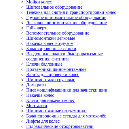
Мойки колес
Шиповальное оборудование
Тележка для снятия и транспортировки колес
Грузовое шиномонтажное оборудование
Легковое шиномонтажное оборудование
Гайковерты
Вспомогательное оборудование
Шиномонтажи легковые
Накачка колес воздухом
Балансировочные станки
Воздушные шланги, быстроразъемные
соединения, фитинги
Ключи баллонные
Подъемники шиномонтажные
Ванны для проверки колес
Шиномонтажи грузовые
Домкраты
Пневмошлифмашинки для зачистки шин
Накачка колес
Клети для накачки колес
Монтажки
Шиномонтажные подъемники
Балансировочные стенды для мотоколёс
Лифты для колес
Гидравлические отбортовыватели