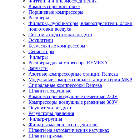
Фиттинги и пневмосоединения
Компрессоры винтовые
Поршневые компрессоры
Ресиверы
Фильтры, лубрикаторы, влагоотделители, блоки
подготовки воздуха
Системы подготовки воздуха
Осушители
Безмасляные компрессоры
Сепараторы
Фильтры
Ресиверы для компрессора REMEZA
Запчасти
Азотные компрессорные станции Remeza
Модульные компрессорные станции серии МКР
Спиральные компрессоры Remeza
Шланги воздушные
Компрессоры воздушные ременные 220V
Компрессоры воздушные ременные 380V
Осушители воздуха
Регуляторы давления
Фильтр-группы
Фильтры масловлагоотделители
Шланги на автоматических катушках
Шланги прямые