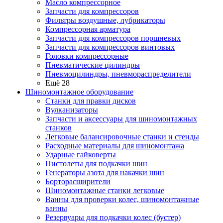
Масло компрессорное
Запчасти для компрессоров
Фильтры воздушные, лубрикаторы
Компрессорная арматура
Запчасти для компрессоров поршневых
Запчасти для компрессоров винтовых
Головки компрессорные
Пневматические цилиндры
Пневмоцилиндры, пневмораспределители
Ещё 28
Шиномонтажное оборудование
Станки для правки дисков
Вулканизаторы
Запчасти и аксессуары для шиномонтажных
станков
Легковые балансировочные станки и стенды
Расходные материалы для шиномонтажа
Ударные гайковерты
Пистолеты для подкачки шин
Генераторы азота для накачки шин
Борторасширители
Шиномонтажные станки легковые
Ванны для проверки колес, шиномонтажные
ванны
Резервуары для подкачки колес (бустер)