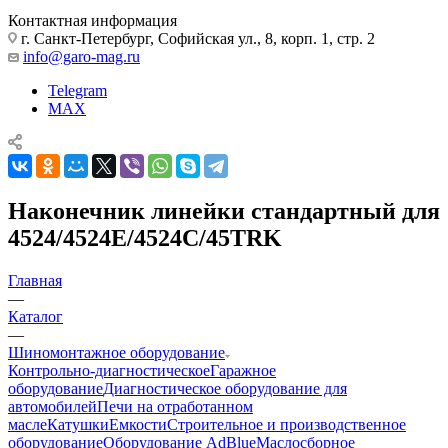
Контактная информация
г. Санкт-Петербург, Софийская ул., 8, корп. 1, стр. 2
info@garo-mag.ru
Telegram
MAX
Наконечник линейки стандартный для
4524/4524E/4524C/45TRK
Главная
—
Каталог
—
Шиномонтажное оборудование
Контрольно-диагностическое
Гаражное
оборудование
Диагностическое оборудование для
автомобилей
Печи на отработанном
масле
Катушки
Емкости
Строительное и производственное
оборудование
Оборудование AdBlue
Маслосборное