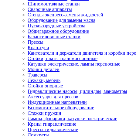
Шиномонтажные станки
Сварочные аппараты
Стенды экспресс-замены жидкостей
Оборудование для замены масла
Пуско-зарядные устройства
Общегаражное оборудование
Балансировочные станки
Прессы
Кран-гуси
Кантователи и держатели двигателя и коробки пере
Стойки, платы трансмиссионные
Катушки электрические, лампы переносные
Мойки деталей
Траверсы
Лежаки, мебель
Стойки опорные
Гидравлические насосы, цилиндры, манометры
Аксессуары для прессов
Индукционные нагреватели
Вспомогательное оборудование
Стяжки пружин
Лампы, фонарики, катушки электрические
Краны гидравлические
Прессы гидравлические
Домкраты