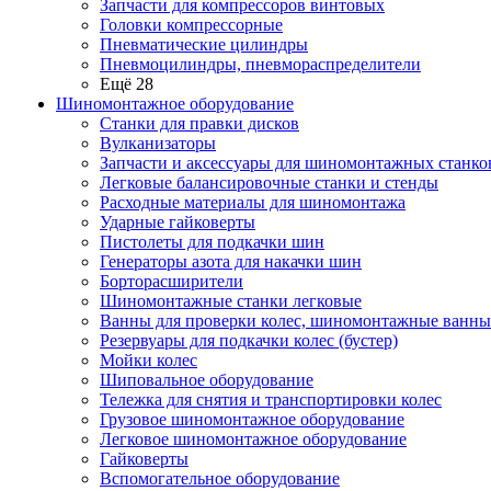
Запчасти для компрессоров винтовых
Головки компрессорные
Пневматические цилиндры
Пневмоцилиндры, пневмораспределители
Ещё 28
Шиномонтажное оборудование
Станки для правки дисков
Вулканизаторы
Запчасти и аксессуары для шиномонтажных станко
Легковые балансировочные станки и стенды
Расходные материалы для шиномонтажа
Ударные гайковерты
Пистолеты для подкачки шин
Генераторы азота для накачки шин
Борторасширители
Шиномонтажные станки легковые
Ванны для проверки колес, шиномонтажные ванны
Резервуары для подкачки колес (бустер)
Мойки колес
Шиповальное оборудование
Тележка для снятия и транспортировки колес
Грузовое шиномонтажное оборудование
Легковое шиномонтажное оборудование
Гайковерты
Вспомогательное оборудование