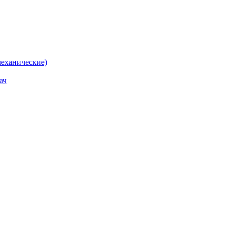
еханические)
ач