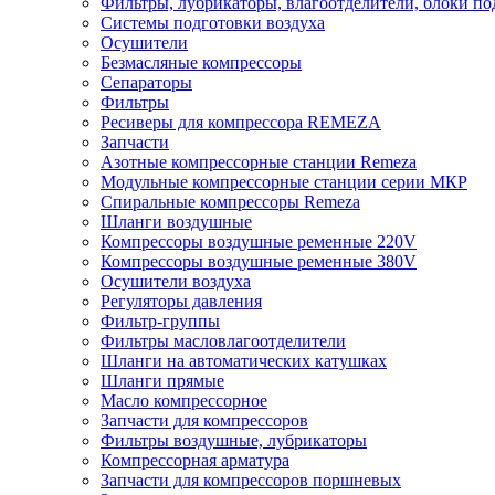
Фильтры, лубрикаторы, влагоотделители, блоки по
Системы подготовки воздуха
Осушители
Безмасляные компрессоры
Сепараторы
Фильтры
Ресиверы для компрессора REMEZA
Запчасти
Азотные компрессорные станции Remeza
Модульные компрессорные станции серии МКР
Спиральные компрессоры Remeza
Шланги воздушные
Компрессоры воздушные ременные 220V
Компрессоры воздушные ременные 380V
Осушители воздуха
Регуляторы давления
Фильтр-группы
Фильтры масловлагоотделители
Шланги на автоматических катушках
Шланги прямые
Масло компрессорное
Запчасти для компрессоров
Фильтры воздушные, лубрикаторы
Компрессорная арматура
Запчасти для компрессоров поршневых