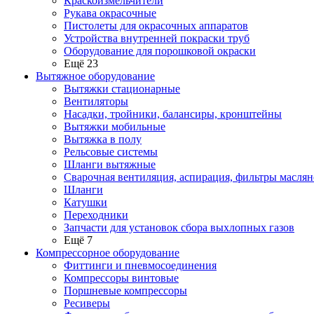
Краскоизмельчители
Рукава окрасочные
Пистолеты для окрасочных аппаратов
Устройства внутренней покраски труб
Оборудование для порошковой окраски
Ещё 23
Вытяжное оборудование
Вытяжки стационарные
Вентиляторы
Насадки, тройники, балансиры, кронштейны
Вытяжки мобильные
Вытяжка в полу
Рельсовые системы
Шланги вытяжные
Сварочная вентиляция, аспирация, фильтры маслян
Шланги
Катушки
Переходники
Запчасти для установок сбора выхлопных газов
Ещё 7
Компрессорное оборудование
Фиттинги и пневмосоединения
Компрессоры винтовые
Поршневые компрессоры
Ресиверы