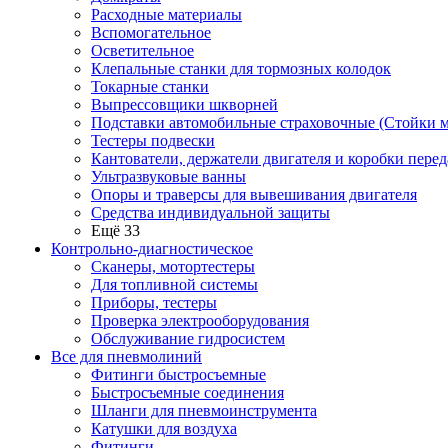
Расходные материалы
Вспомогательное
Осветительное
Клепальные станки для тормозных колодок
Токарные станки
Выпрессовщики шкворней
Подставки автомобильные страховочные (Стойки м
Тестеры подвески
Кантователи, держатели двигателя и коробки перед
Ультразвуковые ванны
Опоры и траверсы для вывешивания двигателя
Средства индивидуальной защиты
Ещё 33
Контрольно-диагностическое
Сканеры, мотортестеры
Для топливной системы
Приборы, тестеры
Проверка электрооборудования
Обслуживание гидросистем
Все для пневмолиний
Фитинги быстросъемные
Быстросъемные соединения
Шланги для пневмоинструмента
Катушки для воздуха
Фитинги