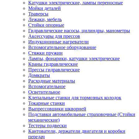
Катушки электрические, лампы переносные
Мойки деталей
Траверсы
Лежаки, мебель
Стойки опорные
Гидравлические насосы, цилиндры, манометры
Аксессуары для прессов
Индукционные нагреватели
Вспомогательное оборудование
Стяжки пружин
Лампы, фонарики, катушки электрические
Краны гидравлические
Прессы гидравлические
Домкраты
Расходные материалы
Вспомогательное
Осветительное
Клепальные станки для тормозных колодок
Токарные станки
Выпрессовщики шкворней
Подставки автомобильные страховочные (Стойки
механические)
Тестеры подвески
Кантователи, держатели двигателя и коробки
передач