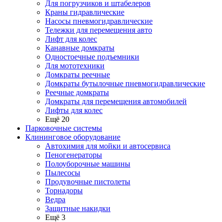
Для погрузчиков и штабелеров
Краны гидравлические
Насосы пневмогидравлические
Тележки для перемещения авто
Лифт для колес
Канавные домкраты
Одностоечные подъемники
Для мототехники
Домкраты реечные
Домкраты бутылочные пневмогидравлические
Реечные домкраты
Домкраты для перемещения автомобилей
Лифты для колес
Ещё 20
Парковочные системы
Клининговое оборудование
Автохимия для мойки и автосервиса
Пеногенераторы
Полоуборочные машины
Пылесосы
Продувочные пистолеты
Торнадоры
Ведра
Защитные накидки
Ещё 3