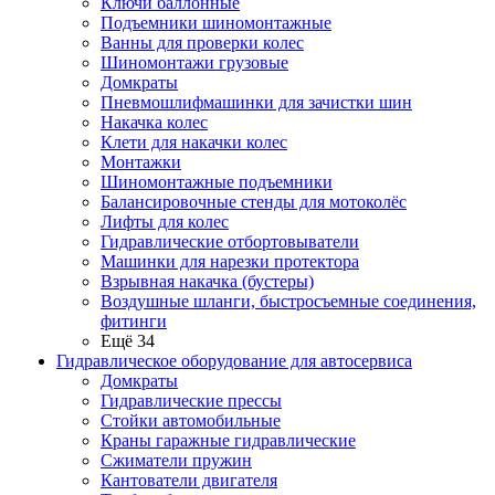
Ключи баллонные
Подъемники шиномонтажные
Ванны для проверки колес
Шиномонтажи грузовые
Домкраты
Пневмошлифмашинки для зачистки шин
Накачка колес
Клети для накачки колес
Монтажки
Шиномонтажные подъемники
Балансировочные стенды для мотоколёс
Лифты для колес
Гидравлические отбортовыватели
Машинки для нарезки протектора
Взрывная накачка (бустеры)
Воздушные шланги, быстросъемные соединения,
фитинги
Ещё 34
Гидравлическое оборудование для автосервиса
Домкраты
Гидравлические прессы
Стойки автомобильные
Краны гаражные гидравлические
Сжиматели пружин
Кантователи двигателя