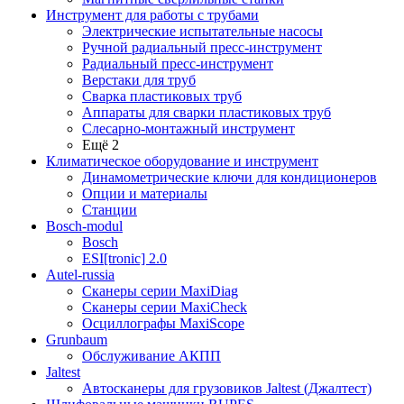
Инструмент для работы с трубами
Электрические испытательные насосы
Ручной радиальный пресс-инструмент
Радиальный пресс-инструмент
Верстаки для труб
Сварка пластиковых труб
Аппараты для сварки пластиковых труб
Слесарно-монтажный инструмент
Ещё 2
Климатическое оборудование и инструмент
Динамометрические ключи для кондиционеров
Опции и материалы
Станции
Bosch-modul
Bosch
ESI[tronic] 2.0
Autel-russia
Сканеры серии MaxiDiag
Сканеры серии MaxiCheck
Осциллографы MaxiScope
Grunbaum
Обслуживание АКПП
Jaltest
Автосканеры для грузовиков Jaltest (Джалтест)