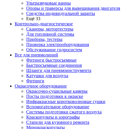
Ультразвуковые ванны
Опоры и траверсы для вывешивания двигателя
Средства индивидуальной защиты
Ещё 33
Контрольно-диагностическое
Сканеры, мотортестеры
Для топливной системы
Приборы, тестеры
Проверка электрооборудования
Обслуживание гидросистем
Все для пневмолиний
Фитинги быстросъемные
Быстросъемные соединения
Шланги для пневмоинструмента
Катушки для воздуха
Фитинги
Окрасочное оборудование
Окрасочно-сушильные камеры
Посты подготовки к окраске
Инфракрасные коротковолновые сушки
Вспомогательное оборудование
Системы подготовки сжатого воздуха
Краскопульты и аэрографы
Стапели для кузовного ремонта
Миникраскопульты