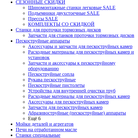
СЕЗОННЫЕ СКИДКИ
Шиномонтажные станки легковые SALE
Подъемники двухстоечные SALE
Прессы SALE
КОМПЛЕКТЫ СО СКИДКОЙ
Станки для проточки тормозных дисков
Запчасти для станков проточки тормозных дисков
Пескоструйные аппараты
Аксессуары и запчасти для пескоструйных камер
Расходные материалы для пескоструйных камер и
установок
Запчасти и аксессуары к пескоструйному
оборудованию
Пескоструйные сопла
Рукава пескоструйные
Пескоструйные пистолеты
Устройства для внутренней очистки труб
Расходные материалы для пескоструйных камер
Аксессуары для пескоструйных камер
Запчасти для пескоструйных камер
Абразивоструйные (пескоструйные) аппараты
Ещё 6
Мойки деталей и агрегатов
Печи на отработанном масле
Станки специальные