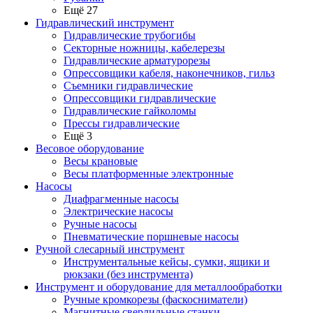
Ещё 27
Гидравлический инструмент
Гидравлические трубогибы
Секторные ножницы, кабелерезы
Гидравлические арматурорезы
Опрессовщики кабеля, наконечников, гильз
Съемники гидравлические
Опрессовщики гидравлические
Гидравлические гайколомы
Прессы гидравлические
Ещё 3
Весовое оборудование
Весы крановые
Весы платформенные электронные
Насосы
Диафрагменные насосы
Электрические насосы
Ручные насосы
Пневматические поршневые насосы
Ручной слесарный инструмент
Инструментальные кейсы, сумки, ящики и
рюкзаки (без инструмента)
Инструмент и оборудование для металлообработки
Ручные кромкорезы (фаскосниматели)
Магнитные сверлильные станки