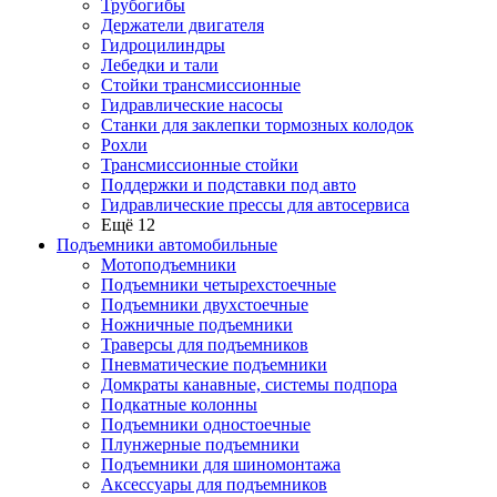
Трубогибы
Держатели двигателя
Гидроцилиндры
Лебедки и тали
Стойки трансмиссионные
Гидравлические насосы
Cтанки для заклепки тормозных колодок
Рохли
Трансмиссионные стойки
Поддержки и подставки под авто
Гидравлические прессы для автосервиса
Ещё 12
Подъемники автомобильные
Мотоподъемники
Подъемники четырехстоечные
Подъемники двухстоечные
Ножничные подъемники
Траверсы для подъемников
Пневматические подъемники
Домкраты канавные, системы подпора
Подкатные колонны
Подъемники одностоечные
Плунжерные подъемники
Подъемники для шиномонтажа
Аксессуары для подъемников