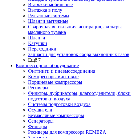
Вытяжки мобильные
Вытяжка в полу
Рельсовые системы
Шланги вытяжные
Сварочная вентиляция, аспирация, фильтры
масляного тумана
Шланги
Катушки
Переходники
Запчасти для установок сбора выхлопных газов
Ещё 7
Компрессорное оборудование
Фиттинги и пневмосоединения
Компрессоры винтовые
Поршневые компрессоры
Ресиверы
Фильтры, лубрикаторы, влагоотделители, блоки
подготовки воздуха
Системы подготовки воздуха
Осушители
Безмасляные компрессоры
Сепараторы
Фильтры
Ресиверы для компрессора REMEZA
Запчасти