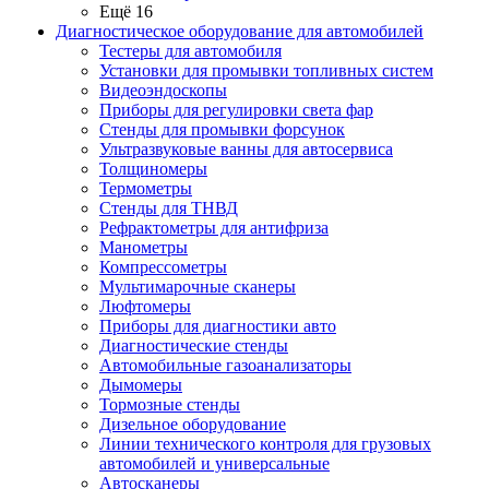
Ещё 16
Диагностическое оборудование для автомобилей
Тестеры для автомобиля
Установки для промывки топливных систем
Видеоэндоскопы
Приборы для регулировки света фар
Стенды для промывки форсунок
Ультразвуковые ванны для автосервиса
Толщиномеры
Термометры
Стенды для ТНВД
Рефрактометры для антифриза
Манометры
Компрессометры
Мультимарочные сканеры
Люфтомеры
Приборы для диагностики авто
Диагностические стенды
Автомобильные газоанализаторы
Дымомеры
Тормозные стенды
Дизельное оборудование
Линии технического контроля для грузовых
автомобилей и универсальные
Автосканеры