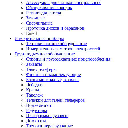
Аксессуары для станков специальных
Обслуживание колодок
Ремонт двигателя
Заточные
Сверлильные
Проточка дисков и барабанов
Ещё 1
Измерительные приборы
Тепловизионное оборудование
Измерители параметров электросетей
Грузоподъемное оборудование
Стропы и грузозахватные приспособления
Захваты
Тали, тельферы
Фитинги и комплектующие
Блоки монтажные, захваты
Лебедки
Краны
Такелаж
Тележки для талей, тельферов
Подъемники
Редукторы
Платформы грузовые
Домкраты
Треноги перегрузочные