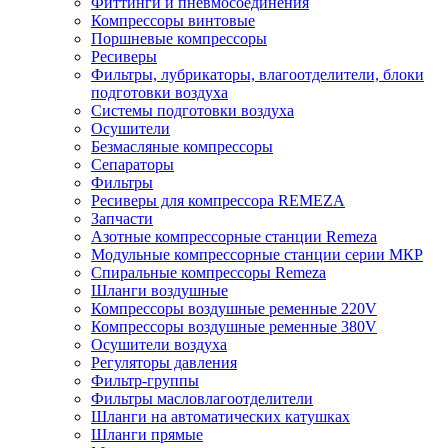
Фиттинги и пневмосоединения
Компрессоры винтовые
Поршневые компрессоры
Ресиверы
Фильтры, лубрикаторы, влагоотделители, блоки
подготовки воздуха
Системы подготовки воздуха
Осушители
Безмасляные компрессоры
Сепараторы
Фильтры
Ресиверы для компрессора REMEZA
Запчасти
Азотные компрессорные станции Remeza
Модульные компрессорные станции серии МКР
Спиральные компрессоры Remeza
Шланги воздушные
Компрессоры воздушные ременные 220V
Компрессоры воздушные ременные 380V
Осушители воздуха
Регуляторы давления
Фильтр-группы
Фильтры масловлагоотделители
Шланги на автоматических катушках
Шланги прямые