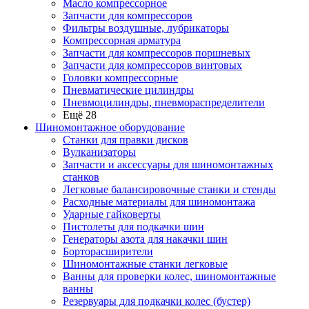
Масло компрессорное
Запчасти для компрессоров
Фильтры воздушные, лубрикаторы
Компрессорная арматура
Запчасти для компрессоров поршневых
Запчасти для компрессоров винтовых
Головки компрессорные
Пневматические цилиндры
Пневмоцилиндры, пневмораспределители
Ещё 28
Шиномонтажное оборудование
Станки для правки дисков
Вулканизаторы
Запчасти и аксессуары для шиномонтажных
станков
Легковые балансировочные станки и стенды
Расходные материалы для шиномонтажа
Ударные гайковерты
Пистолеты для подкачки шин
Генераторы азота для накачки шин
Борторасширители
Шиномонтажные станки легковые
Ванны для проверки колес, шиномонтажные
ванны
Резервуары для подкачки колес (бустер)