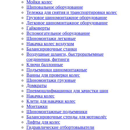
Мойки колес
Шиповальное оборудование
Тележка для снятия и транспортировки колес
Грузовое шиномонтажное оборудование
Легковое шиномонтажное оборудование
Гайковерты
Вспомогательное оборудование
Шиномонтажи легковые
Накачка колес воздухом
Балансировочные станки
Воздушные шланги, быстроразъемные
соединения, фитинги
Ключи баллонные
Подъемники шиномонтажные
Ванны для проверки колес
Шиномонтажи грузовые
Домкраты
Пневмошлифмашинки для зачистки шин
Накачка колес
Клети для накачки колес
Монтажки
Шиномонтажные подъемники
Балансировочные стенды для мотоколёс
Лифты для колес
Гидравлические отбортовыватели