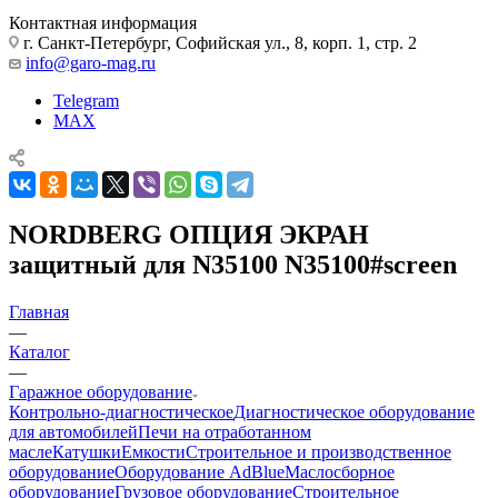
Контактная информация
г. Санкт-Петербург, Софийская ул., 8, корп. 1, стр. 2
info@garo-mag.ru
Telegram
MAX
NORDBERG ОПЦИЯ ЭКРАН
защитный для N35100 N35100#screen
Главная
—
Каталог
—
Гаражное оборудование
Контрольно-диагностическое
Диагностическое оборудование
для автомобилей
Печи на отработанном
масле
Катушки
Емкости
Строительное и производственное
оборудование
Оборудование AdBlue
Маслосборное
оборудование
Грузовое оборудование
Строительное