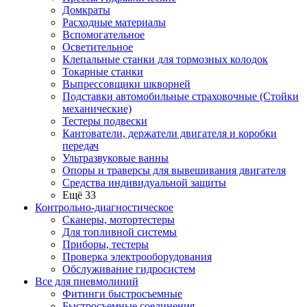
Домкраты
Расходные материалы
Вспомогательное
Осветительное
Клепальные станки для тормозных колодок
Токарные станки
Выпрессовщики шкворней
Подставки автомобильные страховочные (Стойки
механические)
Тестеры подвески
Кантователи, держатели двигателя и коробки
передач
Ультразвуковые ванны
Опоры и траверсы для вывешивания двигателя
Средства индивидуальной защиты
Ещё 33
Контрольно-диагностическое
Сканеры, мотортестеры
Для топливной системы
Приборы, тестеры
Проверка электрооборудования
Обслуживание гидросистем
Все для пневмолиний
Фитинги быстросъемные
Быстросъемные соединения