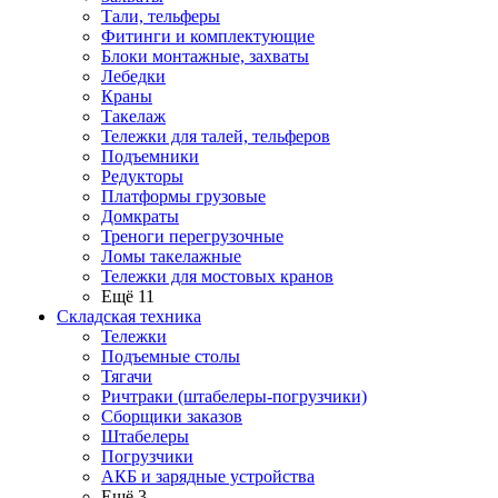
Тали, тельферы
Фитинги и комплектующие
Блоки монтажные, захваты
Лебедки
Краны
Такелаж
Тележки для талей, тельферов
Подъемники
Редукторы
Платформы грузовые
Домкраты
Треноги перегрузочные
Ломы такелажные
Тележки для мостовых кранов
Ещё 11
Складская техника
Тележки
Подъемные столы
Тягачи
Ричтраки (штабелеры-погрузчики)
Сборщики заказов
Штабелеры
Погрузчики
АКБ и зарядные устройства
Ещё 3