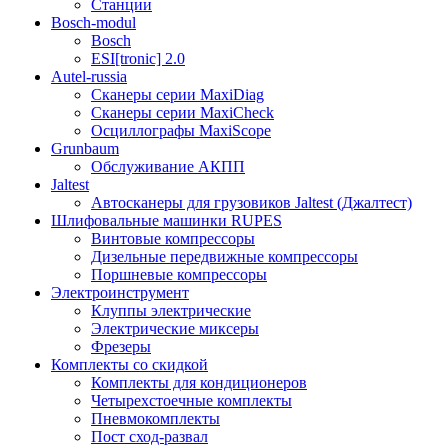
Станции
Bosch-modul
Bosch
ESI[tronic] 2.0
Autel-russia
Сканеры серии MaxiDiag
Сканеры серии MaxiCheck
Осциллографы MaxiScope
Grunbaum
Обслуживание АКПП
Jaltest
Автосканеры для грузовиков Jaltest (Джалтест)
Шлифовальные машинки RUPES
Винтовые компрессоры
Дизельные передвижные компрессоры
Поршневые компрессоры
Электроинструмент
Клуппы электрические
Электрические миксеры
Фрезеры
Комплекты со скидкой
Комплекты для кондиционеров
Четырехстоечные комплекты
Пневмокомплекты
Пост сход-развал