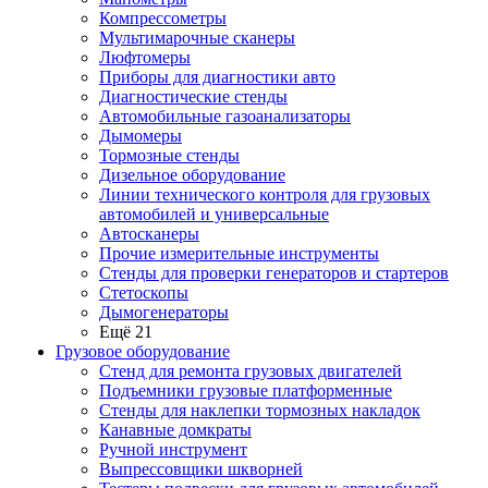
Компрессометры
Мультимарочные сканеры
Люфтомеры
Приборы для диагностики авто
Диагностические стенды
Автомобильные газоанализаторы
Дымомеры
Тормозные стенды
Дизельное оборудование
Линии технического контроля для грузовых
автомобилей и универсальные
Автосканеры
Прочие измерительные инструменты
Стенды для проверки генераторов и стартеров
Стетоскопы
Дымогенераторы
Ещё 21
Грузовое оборудование
Стенд для ремонта грузовых двигателей
Подъемники грузовые платформенные
Стенды для наклепки тормозных накладок
Канавные домкраты
Ручной инструмент
Выпрессовщики шкворней