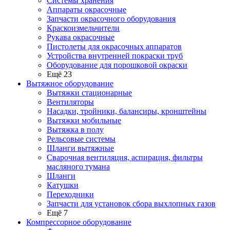
Системы хранения
Аппараты окрасочные
Запчасти окрасочного оборудования
Краскоизмельчители
Рукава окрасочные
Пистолеты для окрасочных аппаратов
Устройства внутренней покраски труб
Оборудование для порошковой окраски
Ещё 23
Вытяжное оборудование
Вытяжки стационарные
Вентиляторы
Насадки, тройники, балансиры, кронштейны
Вытяжки мобильные
Вытяжка в полу
Рельсовые системы
Шланги вытяжные
Сварочная вентиляция, аспирация, фильтры
масляного тумана
Шланги
Катушки
Переходники
Запчасти для установок сбора выхлопных газов
Ещё 7
Компрессорное оборудование