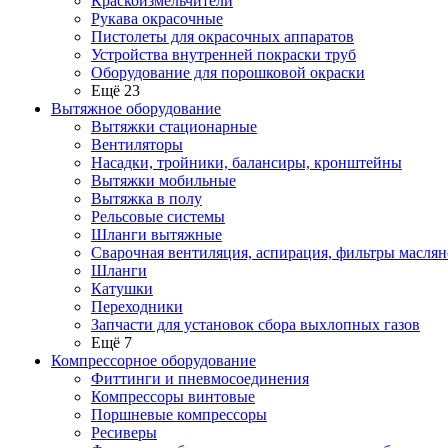
Краскоизмельчители
Рукава окрасочные
Пистолеты для окрасочных аппаратов
Устройства внутренней покраски труб
Оборудование для порошковой окраски
Ещё 23
Вытяжное оборудование
Вытяжки стационарные
Вентиляторы
Насадки, тройники, балансиры, кронштейны
Вытяжки мобильные
Вытяжка в полу
Рельсовые системы
Шланги вытяжные
Сварочная вентиляция, аспирация, фильтры маслян
Шланги
Катушки
Переходники
Запчасти для установок сбора выхлопных газов
Ещё 7
Компрессорное оборудование
Фиттинги и пневмосоединения
Компрессоры винтовые
Поршневые компрессоры
Ресиверы