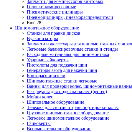
Запчасти для компрессоров винтовых
Головки компрессорные
Пневматические цилиндры
Пневмоцилиндры, пневмораспределители
Ещё 28
Шиномонтажное оборудование
Станки для правки дисков
Вулканизаторы
Запчасти и аксессуары для шиномонтажных станко
Легковые балансировочные станки и стенды
Расходные материалы для шиномонтажа
Ударные гайковерты
Пистолеты для подкачки шин
Генераторы азота для накачки шин
Борторасширители
Шиномонтажные станки легковые
Ванны для проверки колес, шиномонтажные ванны
Резервуары для подкачки колес (бустер)
Мойки колес
Шиповальное оборудование
Тележка для снятия и транспортировки колес
Грузовое шиномонтажное оборудование
Легковое шиномонтажное оборудование
Гайковерты
Вспомогательное оборудование