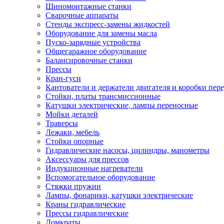
Шиномонтажные станки
Сварочные аппараты
Стенды экспресс-замены жидкостей
Оборудование для замены масла
Пуско-зарядные устройства
Общегаражное оборудование
Балансировочные станки
Прессы
Кран-гуси
Кантователи и держатели двигателя и коробки пере
Стойки, платы трансмиссионные
Катушки электрические, лампы переносные
Мойки деталей
Траверсы
Лежаки, мебель
Стойки опорные
Гидравлические насосы, цилиндры, манометры
Аксессуары для прессов
Индукционные нагреватели
Вспомогательное оборудование
Стяжки пружин
Лампы, фонарики, катушки электрические
Краны гидравлические
Прессы гидравлические
Домкраты