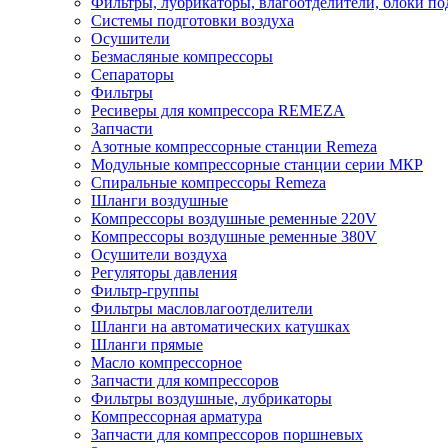
Фильтры, лубрикаторы, влагоотделители, блоки по
Системы подготовки воздуха
Осушители
Безмасляные компрессоры
Сепараторы
Фильтры
Ресиверы для компрессора REMEZA
Запчасти
Азотные компрессорные станции Remeza
Модульные компрессорные станции серии МКР
Спиральные компрессоры Remeza
Шланги воздушные
Компрессоры воздушные ременные 220V
Компрессоры воздушные ременные 380V
Осушители воздуха
Регуляторы давления
Фильтр-группы
Фильтры масловлагоотделители
Шланги на автоматических катушках
Шланги прямые
Масло компрессорное
Запчасти для компрессоров
Фильтры воздушные, лубрикаторы
Компрессорная арматура
Запчасти для компрессоров поршневых