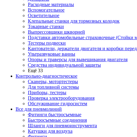
Расходные материалы
Вспомогательное
Осветительное
Клепальные станки для тормозных колодок
Токарные станки
Выпрессовщики шкворней
Подставки автомобильные страховочные (Стойки м
Тестеры подвески
Кантователи, держатели двигателя и коробки перед
Ультразвуковые ванны
Опоры и траверсы для вывешивания двигателя
Средства индивидуальной защиты
Ещё 33
Контрольно-диагностическое
Сканеры, мотортестеры
Для топливной системы
Приборы, тестеры
Проверка электрооборудования
Обслуживание гидросистем
Все для пневмолиний
Фитинги быстросъемные
Быстросъемные соединения
Шланги для пневмоинструмента
Катушки для воздуха
Фитинги