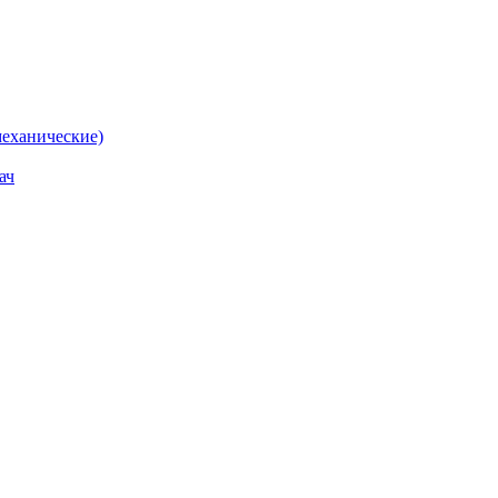
еханические)
ач