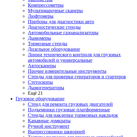
Компрессометры
Мультимарочные сканеры
Люфтомеры
Приборы для диагностики авто
Диагностические стенды
Автомобильные газоанализаторы
Дымомеры
Тормозные стенды
Дизельное оборудование
Линии технического контроля для грузовых
автомобилей и универсальные
Автосканеры
Прочие измерительные инструменты
Стенды для проверки генераторов и стартеров
Стетоскопы
Дымогенераторы
Ещё 21
Грузовое оборудование
Стенд для ремонта грузовых двигателей
Подъемники грузовые платформенные
Стенды для наклепки тормозных накладок
Канавные домкраты
Ручной инструмент
Выпрессовщики шкворней