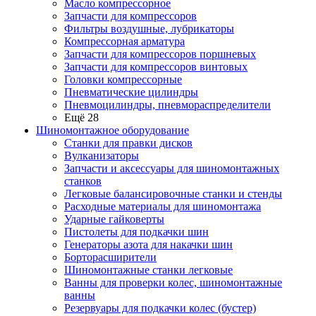
Масло компрессорное
Запчасти для компрессоров
Фильтры воздушные, лубрикаторы
Компрессорная арматура
Запчасти для компрессоров поршневых
Запчасти для компрессоров винтовых
Головки компрессорные
Пневматические цилиндры
Пневмоцилиндры, пневмораспределители
Ещё 28
Шиномонтажное оборудование
Станки для правки дисков
Вулканизаторы
Запчасти и аксессуары для шиномонтажных
станков
Легковые балансировочные станки и стенды
Расходные материалы для шиномонтажа
Ударные гайковерты
Пистолеты для подкачки шин
Генераторы азота для накачки шин
Борторасширители
Шиномонтажные станки легковые
Ванны для проверки колес, шиномонтажные
ванны
Резервуары для подкачки колес (бустер)