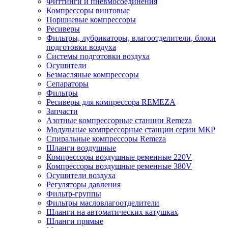
Фиттинги и пневмосоединения
Компрессоры винтовые
Поршневые компрессоры
Ресиверы
Фильтры, лубрикаторы, влагоотделители, блоки
подготовки воздуха
Системы подготовки воздуха
Осушители
Безмасляные компрессоры
Сепараторы
Фильтры
Ресиверы для компрессора REMEZA
Запчасти
Азотные компрессорные станции Remeza
Модульные компрессорные станции серии МКР
Спиральные компрессоры Remeza
Шланги воздушные
Компрессоры воздушные ременные 220V
Компрессоры воздушные ременные 380V
Осушители воздуха
Регуляторы давления
Фильтр-группы
Фильтры масловлагоотделители
Шланги на автоматических катушках
Шланги прямые