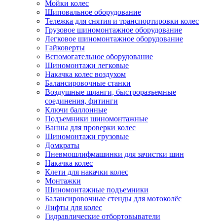
Мойки колес
Шиповальное оборудование
Тележка для снятия и транспортировки колес
Грузовое шиномонтажное оборудование
Легковое шиномонтажное оборудование
Гайковерты
Вспомогательное оборудование
Шиномонтажи легковые
Накачка колес воздухом
Балансировочные станки
Воздушные шланги, быстроразъемные
соединения, фитинги
Ключи баллонные
Подъемники шиномонтажные
Ванны для проверки колес
Шиномонтажи грузовые
Домкраты
Пневмошлифмашинки для зачистки шин
Накачка колес
Клети для накачки колес
Монтажки
Шиномонтажные подъемники
Балансировочные стенды для мотоколёс
Лифты для колес
Гидравлические отбортовыватели