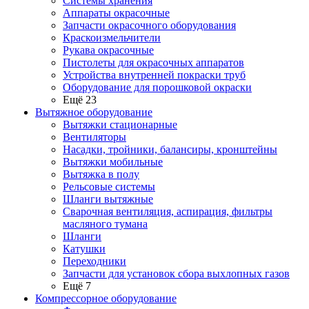
Системы хранения
Аппараты окрасочные
Запчасти окрасочного оборудования
Краскоизмельчители
Рукава окрасочные
Пистолеты для окрасочных аппаратов
Устройства внутренней покраски труб
Оборудование для порошковой окраски
Ещё 23
Вытяжное оборудование
Вытяжки стационарные
Вентиляторы
Насадки, тройники, балансиры, кронштейны
Вытяжки мобильные
Вытяжка в полу
Рельсовые системы
Шланги вытяжные
Сварочная вентиляция, аспирация, фильтры
масляного тумана
Шланги
Катушки
Переходники
Запчасти для установок сбора выхлопных газов
Ещё 7
Компрессорное оборудование