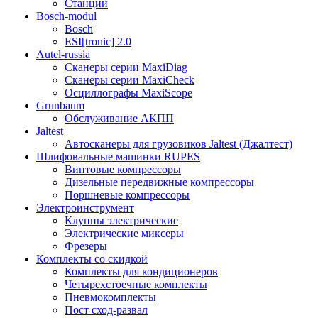
Станции
Bosch-modul
Bosch
ESI[tronic] 2.0
Autel-russia
Сканеры серии MaxiDiag
Сканеры серии MaxiCheck
Осциллографы MaxiScope
Grunbaum
Обслуживание АКПП
Jaltest
Автосканеры для грузовиков Jaltest (Джалтест)
Шлифовальные машинки RUPES
Винтовые компрессоры
Дизельные передвижные компрессоры
Поршневые компрессоры
Электроинструмент
Клуппы электрические
Электрические миксеры
Фрезеры
Комплекты со скидкой
Комплекты для кондиционеров
Четырехстоечные комплекты
Пневмокомплекты
Пост сход-развал