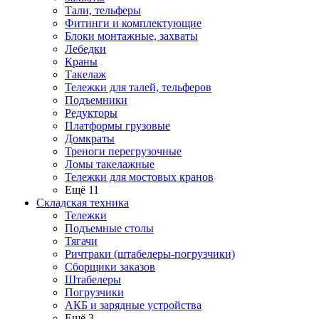
Тали, тельферы
Фитинги и комплектующие
Блоки монтажные, захваты
Лебедки
Краны
Такелаж
Тележки для талей, тельферов
Подъемники
Редукторы
Платформы грузовые
Домкраты
Треноги перегрузочные
Ломы такелажные
Тележки для мостовых кранов
Ещё 11
Складская техника
Тележки
Подъемные столы
Тягачи
Ричтраки (штабелеры-погрузчики)
Сборщики заказов
Штабелеры
Погрузчики
АКБ и зарядные устройства
Ещё 3