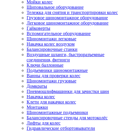
Мойки колес
Шиповальное оборудование
Тележка для снятия и транспортировки колес
Грузовое шиномонтажное оборудование
Легковое шиномонтажное оборудование
Гайковерты
Вспомогательное оборудование
Шиномонтажи легковые
Накачка колес воздухом
Балансировочные станки
Воздушные шланги, быстроразъемные
соединения, фитинги
Ключи баллонные
Подъемники шиномонтажные
Ванны для проверки колес
Шиномонтажи грузовые
Домкраты
Пневмошлифмашинки для зачистки шин
Накачка колес
Клети для накачки колес
Монтажки
Шиномонтажные подъемники
Балансировочные стенды для мотоколёс
Лифты для колес
Гидравлические отбортовыватели