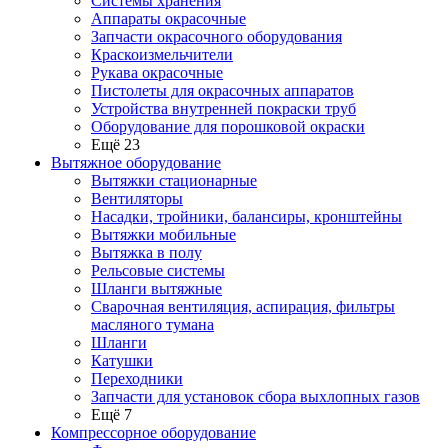
Системы хранения
Аппараты окрасочные
Запчасти окрасочного оборудования
Краскоизмельчители
Рукава окрасочные
Пистолеты для окрасочных аппаратов
Устройства внутренней покраски труб
Оборудование для порошковой окраски
Ещё 23
Вытяжное оборудование
Вытяжки стационарные
Вентиляторы
Насадки, тройники, балансиры, кронштейны
Вытяжки мобильные
Вытяжка в полу
Рельсовые системы
Шланги вытяжные
Сварочная вентиляция, аспирация, фильтры
масляного тумана
Шланги
Катушки
Переходники
Запчасти для установок сбора выхлопных газов
Ещё 7
Компрессорное оборудование