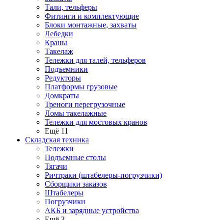
Тали, тельферы
Фитинги и комплектующие
Блоки монтажные, захваты
Лебедки
Краны
Такелаж
Тележки для талей, тельферов
Подъемники
Редукторы
Платформы грузовые
Домкраты
Треноги перегрузочные
Ломы такелажные
Тележки для мостовых кранов
Ещё 11
Складская техника
Тележки
Подъемные столы
Тягачи
Ричтраки (штабелеры-погрузчики)
Сборщики заказов
Штабелеры
Погрузчики
АКБ и зарядные устройства
Ещё 3