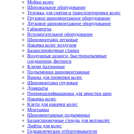
Мойки колес
Шиповальное оборудование
Тележка для снятия и транспортировки колес
Грузовое шиномонтажное оборудование
Легковое шиномонтажное оборудование
Гайковерты
Вспомогательное оборудование
Шиномонтажи легковые
Накачка колес воздухом
Балансировочные станки
Воздушные шланги, быстроразъемные
соединения, фитинги
Ключи баллонные
Подъемники шиномонтажные
Ванны для проверки колес
Шиномонтажи грузовые
Домкраты
Пневмошлифмашинки для зачистки шин
Накачка колес
Клети для накачки колес
Монтажки
Шиномонтажные подъемники
Балансировочные стенды для мотоколёс
Лифты для колес
Гидравлические отбортовыватели