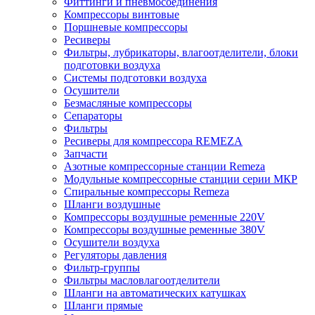
Фиттинги и пневмосоединения
Компрессоры винтовые
Поршневые компрессоры
Ресиверы
Фильтры, лубрикаторы, влагоотделители, блоки
подготовки воздуха
Системы подготовки воздуха
Осушители
Безмасляные компрессоры
Сепараторы
Фильтры
Ресиверы для компрессора REMEZA
Запчасти
Азотные компрессорные станции Remeza
Модульные компрессорные станции серии МКР
Спиральные компрессоры Remeza
Шланги воздушные
Компрессоры воздушные ременные 220V
Компрессоры воздушные ременные 380V
Осушители воздуха
Регуляторы давления
Фильтр-группы
Фильтры масловлагоотделители
Шланги на автоматических катушках
Шланги прямые