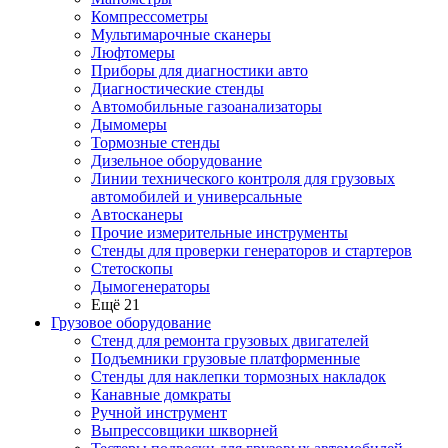
Компрессометры
Мультимарочные сканеры
Люфтомеры
Приборы для диагностики авто
Диагностические стенды
Автомобильные газоанализаторы
Дымомеры
Тормозные стенды
Дизельное оборудование
Линии технического контроля для грузовых
автомобилей и универсальные
Автосканеры
Прочие измерительные инструменты
Стенды для проверки генераторов и стартеров
Стетоскопы
Дымогенераторы
Ещё 21
Грузовое оборудование
Стенд для ремонта грузовых двигателей
Подъемники грузовые платформенные
Стенды для наклепки тормозных накладок
Канавные домкраты
Ручной инструмент
Выпрессовщики шкворней