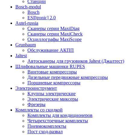
Станции
Bosch-modul
Bosch
ESI[tronic] 2.0
Autel-russia
Сканеры серии MaxiDiag
Сканеры серии MaxiCheck
Осциллографы MaxiScope
Grunbaum
Обслуживание АКПП
Jaltest
Автосканеры для грузовиков Jaltest (Джалтест)
Шлифовальные машинки RUPES
Винтовые компрессоры
Дизельные передвижные компрессоры
Поршневые компрессоры
Электроинструмент
Клуппы электрические
Электрические миксеры
Фрезеры
Комплекты со скидкой
Комплекты для кондиционеров
Четырехстоечные комплекты
Пневмокомплекты
Пост сход-развал