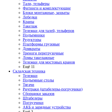
Тали, тельферы
Фитинги и комплектующие
Блоки монтажные, захваты
Лебедки
Краны
Такелаж
Тележки для талей, тельферов
Подъемники
Редукторы
Платформы грузовые
Домкраты
Треноги перегрузочные
Ломы такелажные
Тележки для мостовых кранов
Ещё 11
Складская техника
Тележки
Подъемные столы
Тягачи
Ричтраки (штабелеры-погрузчики)
Сборщики заказов
Штабелеры
Погрузчики
АКБ и зарядные устройства
Ещё 3