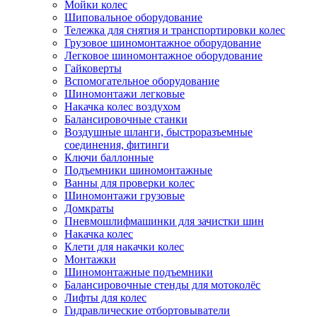
Мойки колес
Шиповальное оборудование
Тележка для снятия и транспортировки колес
Грузовое шиномонтажное оборудование
Легковое шиномонтажное оборудование
Гайковерты
Вспомогательное оборудование
Шиномонтажи легковые
Накачка колес воздухом
Балансировочные станки
Воздушные шланги, быстроразъемные
соединения, фитинги
Ключи баллонные
Подъемники шиномонтажные
Ванны для проверки колес
Шиномонтажи грузовые
Домкраты
Пневмошлифмашинки для зачистки шин
Накачка колес
Клети для накачки колес
Монтажки
Шиномонтажные подъемники
Балансировочные стенды для мотоколёс
Лифты для колес
Гидравлические отбортовыватели