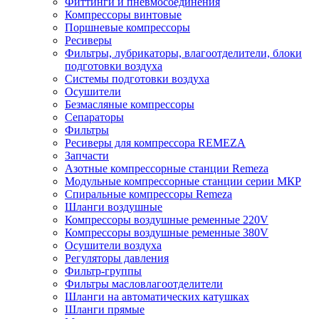
Фиттинги и пневмосоединения
Компрессоры винтовые
Поршневые компрессоры
Ресиверы
Фильтры, лубрикаторы, влагоотделители, блоки
подготовки воздуха
Системы подготовки воздуха
Осушители
Безмасляные компрессоры
Сепараторы
Фильтры
Ресиверы для компрессора REMEZA
Запчасти
Азотные компрессорные станции Remeza
Модульные компрессорные станции серии МКР
Спиральные компрессоры Remeza
Шланги воздушные
Компрессоры воздушные ременные 220V
Компрессоры воздушные ременные 380V
Осушители воздуха
Регуляторы давления
Фильтр-группы
Фильтры масловлагоотделители
Шланги на автоматических катушках
Шланги прямые