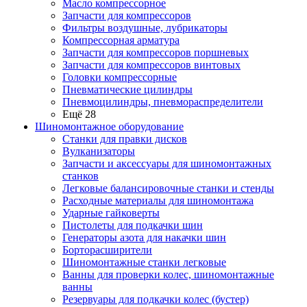
Масло компрессорное
Запчасти для компрессоров
Фильтры воздушные, лубрикаторы
Компрессорная арматура
Запчасти для компрессоров поршневых
Запчасти для компрессоров винтовых
Головки компрессорные
Пневматические цилиндры
Пневмоцилиндры, пневмораспределители
Ещё 28
Шиномонтажное оборудование
Станки для правки дисков
Вулканизаторы
Запчасти и аксессуары для шиномонтажных
станков
Легковые балансировочные станки и стенды
Расходные материалы для шиномонтажа
Ударные гайковерты
Пистолеты для подкачки шин
Генераторы азота для накачки шин
Борторасширители
Шиномонтажные станки легковые
Ванны для проверки колес, шиномонтажные
ванны
Резервуары для подкачки колес (бустер)