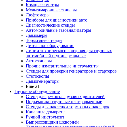
Компрессометры
Мультимарочные сканеры
Люфтомеры
Приборы для диагностики авто
Диагностические стенды
Автомобильные газоанализаторы
Дымомеры
Тормозные стенды
Дизельное оборудование
Линии технического контроля для грузовых
автомобилей и универсальные
Автосканеры
Прочие измерительные инструменты
Стенды для проверки генераторов и стартеров
Стетоскопы
Дымогенераторы
Ещё 21
Грузовое оборудование
Стенд для ремонта грузовых двигателей
Подъемники грузовые платформенные
Стенды для наклепки тормозных накладок
Канавные домкраты
Ручной инструмент
Выпрессовщики шкворней