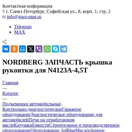
Контактная информация
г. Санкт-Петербург, Софийская ул., 8, корп. 1, стр. 2
info@garo-mag.ru
Telegram
MAX
NORDBERG ЗАПЧАСТЬ крышка
рукоятки для N4123A-4,5T
Главная
—
Каталог
—
Подъемники автомобильные
Контрольно-диагностическое
Гаражное
оборудование
Диагностическое оборудование для
автомобилей
Печи на отработанном
масле
Катушки
Емкости
Строительное и производственное
оборудование
Оборудование AdBlue
Маслосборное