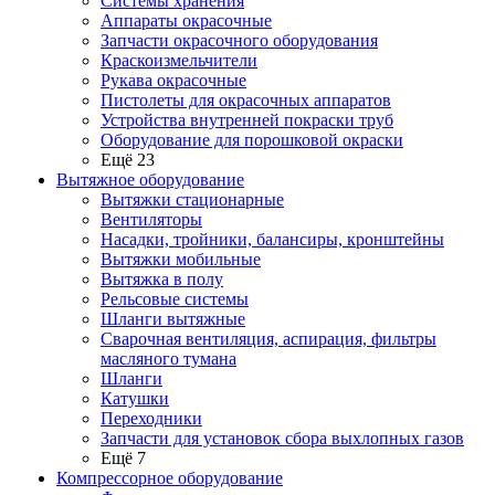
Системы хранения
Аппараты окрасочные
Запчасти окрасочного оборудования
Краскоизмельчители
Рукава окрасочные
Пистолеты для окрасочных аппаратов
Устройства внутренней покраски труб
Оборудование для порошковой окраски
Ещё 23
Вытяжное оборудование
Вытяжки стационарные
Вентиляторы
Насадки, тройники, балансиры, кронштейны
Вытяжки мобильные
Вытяжка в полу
Рельсовые системы
Шланги вытяжные
Сварочная вентиляция, аспирация, фильтры
масляного тумана
Шланги
Катушки
Переходники
Запчасти для установок сбора выхлопных газов
Ещё 7
Компрессорное оборудование