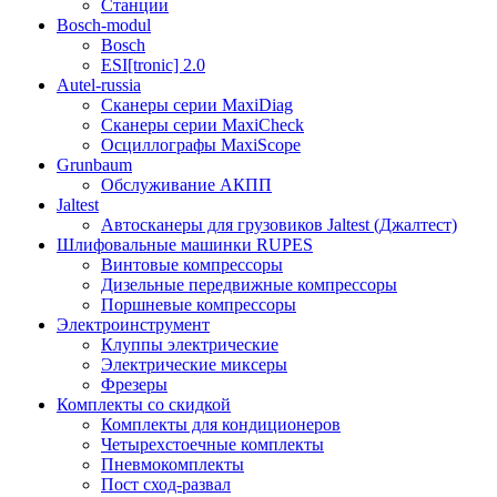
Станции
Bosch-modul
Bosch
ESI[tronic] 2.0
Autel-russia
Сканеры серии MaxiDiag
Сканеры серии MaxiCheck
Осциллографы MaxiScope
Grunbaum
Обслуживание АКПП
Jaltest
Автосканеры для грузовиков Jaltest (Джалтест)
Шлифовальные машинки RUPES
Винтовые компрессоры
Дизельные передвижные компрессоры
Поршневые компрессоры
Электроинструмент
Клуппы электрические
Электрические миксеры
Фрезеры
Комплекты со скидкой
Комплекты для кондиционеров
Четырехстоечные комплекты
Пневмокомплекты
Пост сход-развал