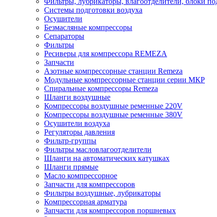
Фильтры, лубрикаторы, влагоотделители, блоки по
Системы подготовки воздуха
Осушители
Безмасляные компрессоры
Сепараторы
Фильтры
Ресиверы для компрессора REMEZA
Запчасти
Азотные компрессорные станции Remeza
Модульные компрессорные станции серии МКР
Спиральные компрессоры Remeza
Шланги воздушные
Компрессоры воздушные ременные 220V
Компрессоры воздушные ременные 380V
Осушители воздуха
Регуляторы давления
Фильтр-группы
Фильтры масловлагоотделители
Шланги на автоматических катушках
Шланги прямые
Масло компрессорное
Запчасти для компрессоров
Фильтры воздушные, лубрикаторы
Компрессорная арматура
Запчасти для компрессоров поршневых