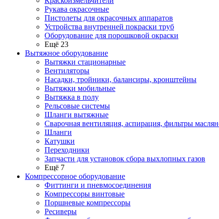
Краскоизмельчители
Рукава окрасочные
Пистолеты для окрасочных аппаратов
Устройства внутренней покраски труб
Оборудование для порошковой окраски
Ещё 23
Вытяжное оборудование
Вытяжки стационарные
Вентиляторы
Насадки, тройники, балансиры, кронштейны
Вытяжки мобильные
Вытяжка в полу
Рельсовые системы
Шланги вытяжные
Сварочная вентиляция, аспирация, фильтры маслян
Шланги
Катушки
Переходники
Запчасти для установок сбора выхлопных газов
Ещё 7
Компрессорное оборудование
Фиттинги и пневмосоединения
Компрессоры винтовые
Поршневые компрессоры
Ресиверы