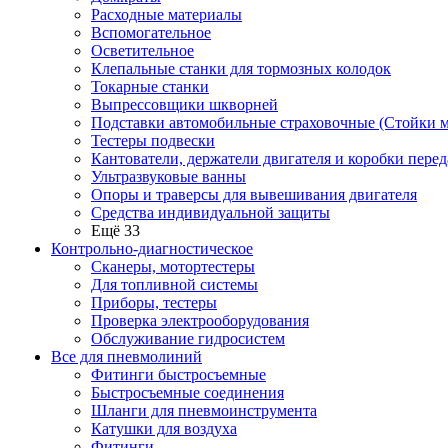
Расходные материалы
Вспомогательное
Осветительное
Клепальные станки для тормозных колодок
Токарные станки
Выпрессовщики шкворней
Подставки автомобильные страховочные (Стойки м
Тестеры подвески
Кантователи, держатели двигателя и коробки перед
Ультразвуковые ванны
Опоры и траверсы для вывешивания двигателя
Средства индивидуальной защиты
Ещё 33
Контрольно-диагностическое
Сканеры, мотортестеры
Для топливной системы
Приборы, тестеры
Проверка электрооборудования
Обслуживание гидросистем
Все для пневмолиний
Фитинги быстросъемные
Быстросъемные соединения
Шланги для пневмоинструмента
Катушки для воздуха
Фитинги