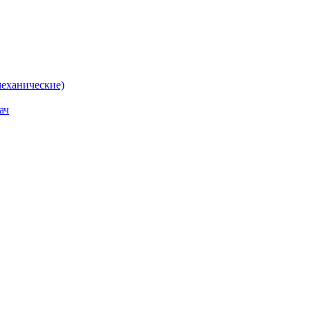
еханические)
ач