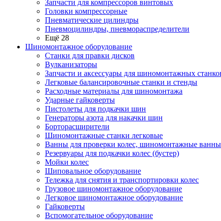
Запчасти для компрессоров винтовых
Головки компрессорные
Пневматические цилиндры
Пневмоцилиндры, пневмораспределители
Ещё 28
Шиномонтажное оборудование
Станки для правки дисков
Вулканизаторы
Запчасти и аксессуары для шиномонтажных станко
Легковые балансировочные станки и стенды
Расходные материалы для шиномонтажа
Ударные гайковерты
Пистолеты для подкачки шин
Генераторы азота для накачки шин
Борторасширители
Шиномонтажные станки легковые
Ванны для проверки колес, шиномонтажные ванны
Резервуары для подкачки колес (бустер)
Мойки колес
Шиповальное оборудование
Тележка для снятия и транспортировки колес
Грузовое шиномонтажное оборудование
Легковое шиномонтажное оборудование
Гайковерты
Вспомогательное оборудование