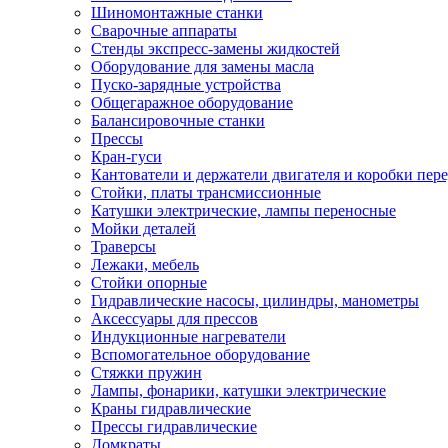
Шиномонтажные станки
Сварочные аппараты
Стенды экспресс-замены жидкостей
Оборудование для замены масла
Пуско-зарядные устройства
Общегаражное оборудование
Балансировочные станки
Прессы
Кран-гуси
Кантователи и держатели двигателя и коробки пере
Стойки, платы трансмиссионные
Катушки электрические, лампы переносные
Мойки деталей
Траверсы
Лежаки, мебель
Стойки опорные
Гидравлические насосы, цилиндры, манометры
Аксессуары для прессов
Индукционные нагреватели
Вспомогательное оборудование
Стяжки пружин
Лампы, фонарики, катушки электрические
Краны гидравлические
Прессы гидравлические
Домкраты