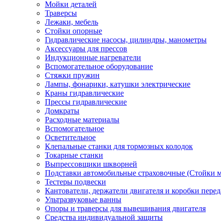
Мойки деталей
Траверсы
Лежаки, мебель
Стойки опорные
Гидравлические насосы, цилиндры, манометры
Аксессуары для прессов
Индукционные нагреватели
Вспомогательное оборудование
Стяжки пружин
Лампы, фонарики, катушки электрические
Краны гидравлические
Прессы гидравлические
Домкраты
Расходные материалы
Вспомогательное
Осветительное
Клепальные станки для тормозных колодок
Токарные станки
Выпрессовщики шкворней
Подставки автомобильные страховочные (Стойки м
Тестеры подвески
Кантователи, держатели двигателя и коробки перед
Ультразвуковые ванны
Опоры и траверсы для вывешивания двигателя
Средства индивидуальной защиты