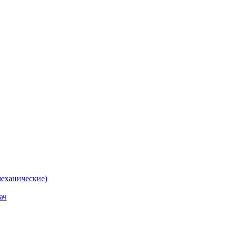
еханические)
ач