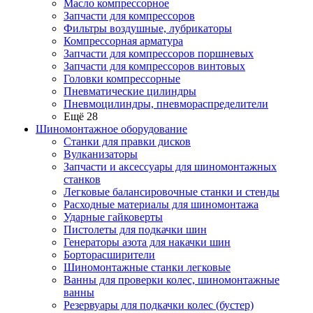
Масло компрессорное
Запчасти для компрессоров
Фильтры воздушные, лубрикаторы
Компрессорная арматура
Запчасти для компрессоров поршневых
Запчасти для компрессоров винтовых
Головки компрессорные
Пневматические цилиндры
Пневмоцилиндры, пневмораспределители
Ещё 28
Шиномонтажное оборудование
Станки для правки дисков
Вулканизаторы
Запчасти и аксессуары для шиномонтажных
станков
Легковые балансировочные станки и стенды
Расходные материалы для шиномонтажа
Ударные гайковерты
Пистолеты для подкачки шин
Генераторы азота для накачки шин
Борторасширители
Шиномонтажные станки легковые
Ванны для проверки колес, шиномонтажные
ванны
Резервуары для подкачки колес (бустер)