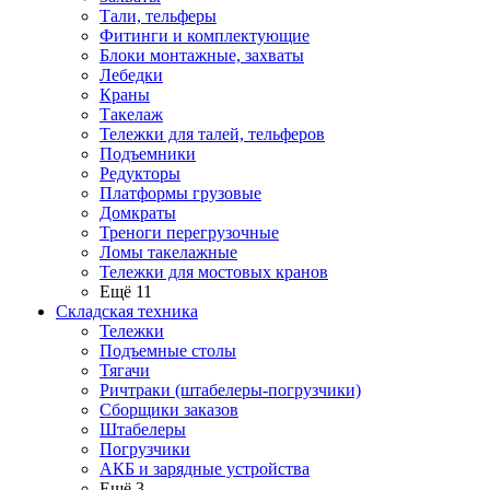
Тали, тельферы
Фитинги и комплектующие
Блоки монтажные, захваты
Лебедки
Краны
Такелаж
Тележки для талей, тельферов
Подъемники
Редукторы
Платформы грузовые
Домкраты
Треноги перегрузочные
Ломы такелажные
Тележки для мостовых кранов
Ещё 11
Складская техника
Тележки
Подъемные столы
Тягачи
Ричтраки (штабелеры-погрузчики)
Сборщики заказов
Штабелеры
Погрузчики
АКБ и зарядные устройства
Ещё 3