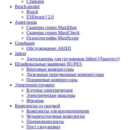
Станции
Bosch-modul
Bosch
ESI[tronic] 2.0
Autel-russia
Сканеры серии MaxiDiag
Сканеры серии MaxiCheck
Осциллографы MaxiScope
Grunbaum
Обслуживание АКПП
Jaltest
Автосканеры для грузовиков Jaltest (Джалтест)
Шлифовальные машинки RUPES
Винтовые компрессоры
Дизельные передвижные компрессоры
Поршневые компрессоры
Электроинструмент
Клуппы электрические
Электрические миксеры
Фрезеры
Комплекты со скидкой
Комплекты для кондиционеров
Четырехстоечные комплекты
Пневмокомплекты
Пост сход-развал