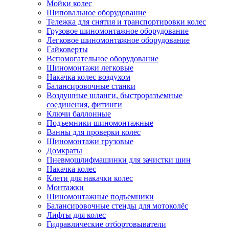
Мойки колес
Шиповальное оборудование
Тележка для снятия и транспортировки колес
Грузовое шиномонтажное оборудование
Легковое шиномонтажное оборудование
Гайковерты
Вспомогательное оборудование
Шиномонтажи легковые
Накачка колес воздухом
Балансировочные станки
Воздушные шланги, быстроразъемные
соединения, фитинги
Ключи баллонные
Подъемники шиномонтажные
Ванны для проверки колес
Шиномонтажи грузовые
Домкраты
Пневмошлифмашинки для зачистки шин
Накачка колес
Клети для накачки колес
Монтажки
Шиномонтажные подъемники
Балансировочные стенды для мотоколёс
Лифты для колес
Гидравлические отбортовыватели