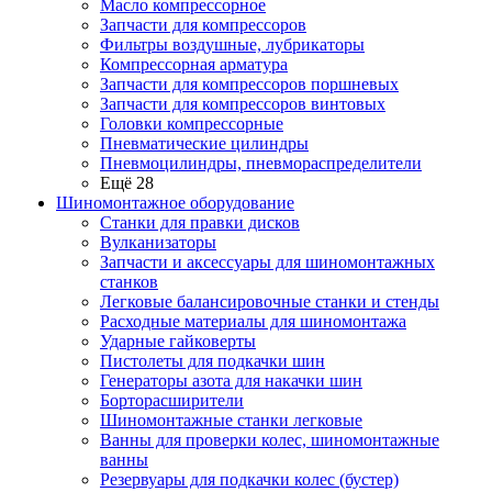
Масло компрессорное
Запчасти для компрессоров
Фильтры воздушные, лубрикаторы
Компрессорная арматура
Запчасти для компрессоров поршневых
Запчасти для компрессоров винтовых
Головки компрессорные
Пневматические цилиндры
Пневмоцилиндры, пневмораспределители
Ещё 28
Шиномонтажное оборудование
Станки для правки дисков
Вулканизаторы
Запчасти и аксессуары для шиномонтажных
станков
Легковые балансировочные станки и стенды
Расходные материалы для шиномонтажа
Ударные гайковерты
Пистолеты для подкачки шин
Генераторы азота для накачки шин
Борторасширители
Шиномонтажные станки легковые
Ванны для проверки колес, шиномонтажные
ванны
Резервуары для подкачки колес (бустер)