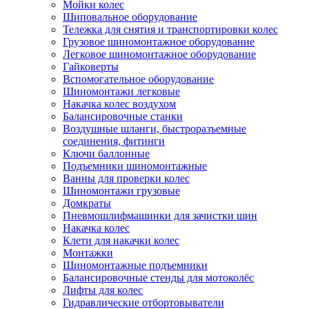
Мойки колес
Шиповальное оборудование
Тележка для снятия и транспортировки колес
Грузовое шиномонтажное оборудование
Легковое шиномонтажное оборудование
Гайковерты
Вспомогательное оборудование
Шиномонтажи легковые
Накачка колес воздухом
Балансировочные станки
Воздушные шланги, быстроразъемные
соединения, фитинги
Ключи баллонные
Подъемники шиномонтажные
Ванны для проверки колес
Шиномонтажи грузовые
Домкраты
Пневмошлифмашинки для зачистки шин
Накачка колес
Клети для накачки колес
Монтажки
Шиномонтажные подъемники
Балансировочные стенды для мотоколёс
Лифты для колес
Гидравлические отбортовыватели