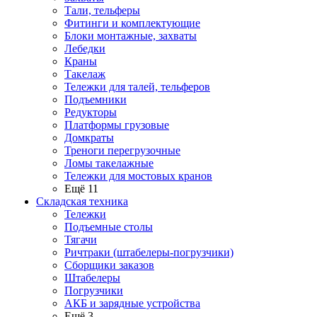
Тали, тельферы
Фитинги и комплектующие
Блоки монтажные, захваты
Лебедки
Краны
Такелаж
Тележки для талей, тельферов
Подъемники
Редукторы
Платформы грузовые
Домкраты
Треноги перегрузочные
Ломы такелажные
Тележки для мостовых кранов
Ещё 11
Складская техника
Тележки
Подъемные столы
Тягачи
Ричтраки (штабелеры-погрузчики)
Сборщики заказов
Штабелеры
Погрузчики
АКБ и зарядные устройства
Ещё 3