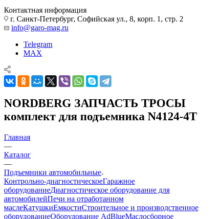
Контактная информация
г. Санкт-Петербург, Софийская ул., 8, корп. 1, стр. 2
info@garo-mag.ru
Telegram
MAX
NORDBERG ЗАПЧАСТЬ ТРОСЫ
комплект для подъемника N4124-4T
Главная
—
Каталог
—
Подъемники автомобильные
Контрольно-диагностическое
Гаражное
оборудование
Диагностическое оборудование для
автомобилей
Печи на отработанном
масле
Катушки
Емкости
Строительное и производственное
оборудование
Оборудование AdBlue
Маслосборное