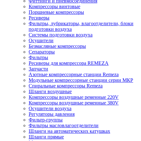
Фиттинги и пневмосоединения
Компрессоры винтовые
Поршневые компрессоры
Ресиверы
Фильтры, лубрикаторы, влагоотделители, блоки
подготовки воздуха
Системы подготовки воздуха
Осушители
Безмасляные компрессоры
Сепараторы
Фильтры
Ресиверы для компрессора REMEZA
Запчасти
Азотные компрессорные станции Remeza
Модульные компрессорные станции серии МКР
Спиральные компрессоры Remeza
Шланги воздушные
Компрессоры воздушные ременные 220V
Компрессоры воздушные ременные 380V
Осушители воздуха
Регуляторы давления
Фильтр-группы
Фильтры масловлагоотделители
Шланги на автоматических катушках
Шланги прямые