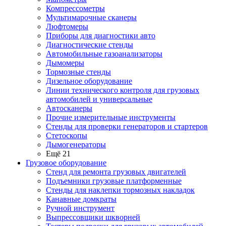
Компрессометры
Мультимарочные сканеры
Люфтомеры
Приборы для диагностики авто
Диагностические стенды
Автомобильные газоанализаторы
Дымомеры
Тормозные стенды
Дизельное оборудование
Линии технического контроля для грузовых
автомобилей и универсальные
Автосканеры
Прочие измерительные инструменты
Стенды для проверки генераторов и стартеров
Стетоскопы
Дымогенераторы
Ещё 21
Грузовое оборудование
Стенд для ремонта грузовых двигателей
Подъемники грузовые платформенные
Стенды для наклепки тормозных накладок
Канавные домкраты
Ручной инструмент
Выпрессовщики шкворней