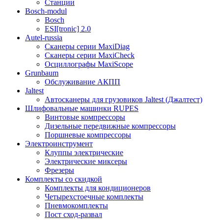
Станции
Bosch-modul
Bosch
ESI[tronic] 2.0
Autel-russia
Сканеры серии MaxiDiag
Сканеры серии MaxiCheck
Осциллографы MaxiScope
Grunbaum
Обслуживание АКПП
Jaltest
Автосканеры для грузовиков Jaltest (Джалтест)
Шлифовальные машинки RUPES
Винтовые компрессоры
Дизельные передвижные компрессоры
Поршневые компрессоры
Электроинструмент
Клуппы электрические
Электрические миксеры
Фрезеры
Комплекты со скидкой
Комплекты для кондиционеров
Четырехстоечные комплекты
Пневмокомплекты
Пост сход-развал