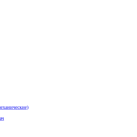
еханические)
ач