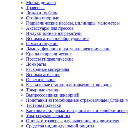
Мойки деталей
Траверсы
Лежаки, мебель
Стойки опорные
Гидравлические насосы, цилиндры, манометры
Аксессуары для прессов
Индукционные нагреватели
Вспомогательное оборудование
Стяжки пружин
Лампы, фонарики, катушки электрические
Краны гидравлические
Прессы гидравлические
Домкраты
Расходные материалы
Вспомогательное
Осветительное
Клепальные станки для тормозных колодок
Токарные станки
Выпрессовщики шкворней
Подставки автомобильные страховочные (Стойки м
Тестеры подвески
Кантователи, держатели двигателя и коробки перед
Ультразвуковые ванны
Опоры и траверсы для вывешивания двигателя
Средства индивидуальной защиты