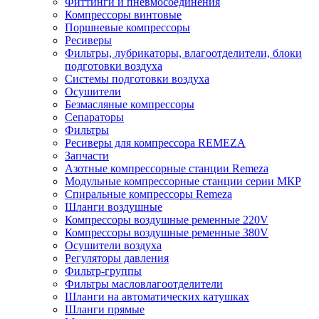
Фиттинги и пневмосоединения
Компрессоры винтовые
Поршневые компрессоры
Ресиверы
Фильтры, лубрикаторы, влагоотделители, блоки
подготовки воздуха
Системы подготовки воздуха
Осушители
Безмасляные компрессоры
Сепараторы
Фильтры
Ресиверы для компрессора REMEZA
Запчасти
Азотные компрессорные станции Remeza
Модульные компрессорные станции серии МКР
Спиральные компрессоры Remeza
Шланги воздушные
Компрессоры воздушные ременные 220V
Компрессоры воздушные ременные 380V
Осушители воздуха
Регуляторы давления
Фильтр-группы
Фильтры масловлагоотделители
Шланги на автоматических катушках
Шланги прямые