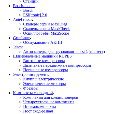
Станции
Bosch-modul
Bosch
ESI[tronic] 2.0
Autel-russia
Сканеры серии MaxiDiag
Сканеры серии MaxiCheck
Осциллографы MaxiScope
Grunbaum
Обслуживание АКПП
Jaltest
Автосканеры для грузовиков Jaltest (Джалтест)
Шлифовальные машинки RUPES
Винтовые компрессоры
Дизельные передвижные компрессоры
Поршневые компрессоры
Электроинструмент
Клуппы электрические
Электрические миксеры
Фрезеры
Комплекты со скидкой
Комплекты для кондиционеров
Четырехстоечные комплекты
Пневмокомплекты
Пост сход-развал