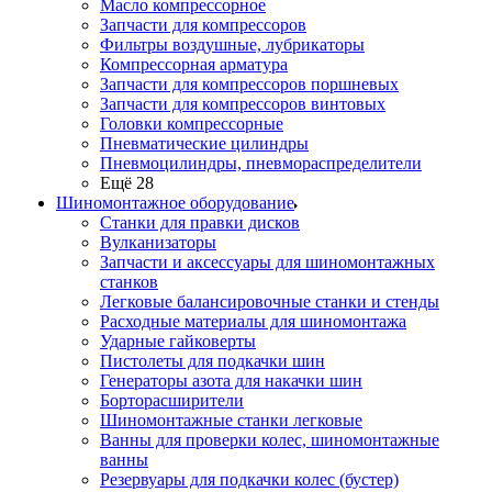
Масло компрессорное
Запчасти для компрессоров
Фильтры воздушные, лубрикаторы
Компрессорная арматура
Запчасти для компрессоров поршневых
Запчасти для компрессоров винтовых
Головки компрессорные
Пневматические цилиндры
Пневмоцилиндры, пневмораспределители
Ещё 28
Шиномонтажное оборудование
Станки для правки дисков
Вулканизаторы
Запчасти и аксессуары для шиномонтажных
станков
Легковые балансировочные станки и стенды
Расходные материалы для шиномонтажа
Ударные гайковерты
Пистолеты для подкачки шин
Генераторы азота для накачки шин
Борторасширители
Шиномонтажные станки легковые
Ванны для проверки колес, шиномонтажные
ванны
Резервуары для подкачки колес (бустер)