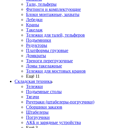
Тали, тельферы
Фитинги и комплектующие
Блоки монтажные, захваты
Лебедки
Краны
Такелаж
Тележки для талей, тельферов
Подъемники
Редукторы
Платформы грузовые
Домкраты
Треноги перегрузочные
Ломы такелажные
Тележки для мостовых кранов
Ещё 11
Складская техника
Тележки
Подъемные столы
Тягачи
Ричтраки (штабелеры-погрузчики)
Сборщики заказов
Штабелеры
Погрузчики
АКБ и зарядные устройства
Ещё 3