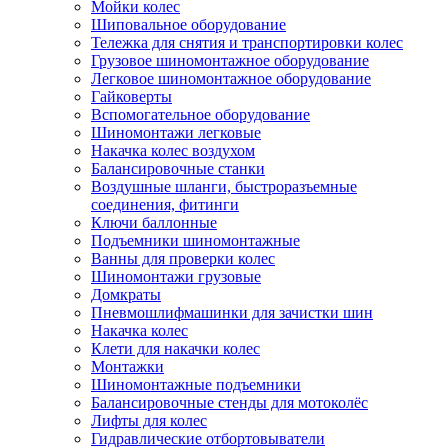
Мойки колес
Шиповальное оборудование
Тележка для снятия и транспортировки колес
Грузовое шиномонтажное оборудование
Легковое шиномонтажное оборудование
Гайковерты
Вспомогательное оборудование
Шиномонтажи легковые
Накачка колес воздухом
Балансировочные станки
Воздушные шланги, быстроразъемные
соединения, фитинги
Ключи баллонные
Подъемники шиномонтажные
Ванны для проверки колес
Шиномонтажи грузовые
Домкраты
Пневмошлифмашинки для зачистки шин
Накачка колес
Клети для накачки колес
Монтажки
Шиномонтажные подъемники
Балансировочные стенды для мотоколёс
Лифты для колес
Гидравлические отбортовыватели