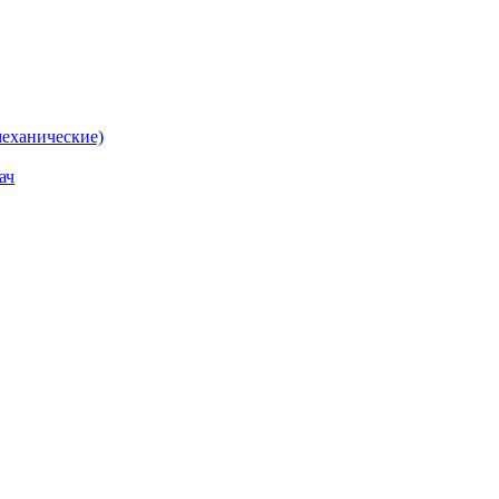
еханические)
ач