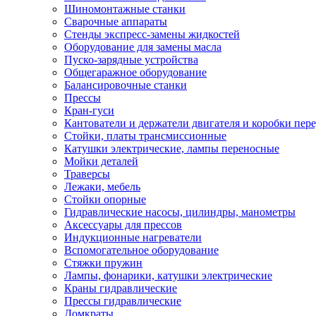
Шиномонтажные станки
Сварочные аппараты
Стенды экспресс-замены жидкостей
Оборудование для замены масла
Пуско-зарядные устройства
Общегаражное оборудование
Балансировочные станки
Прессы
Кран-гуси
Кантователи и держатели двигателя и коробки пере
Стойки, платы трансмиссионные
Катушки электрические, лампы переносные
Мойки деталей
Траверсы
Лежаки, мебель
Стойки опорные
Гидравлические насосы, цилиндры, манометры
Аксессуары для прессов
Индукционные нагреватели
Вспомогательное оборудование
Стяжки пружин
Лампы, фонарики, катушки электрические
Краны гидравлические
Прессы гидравлические
Домкраты