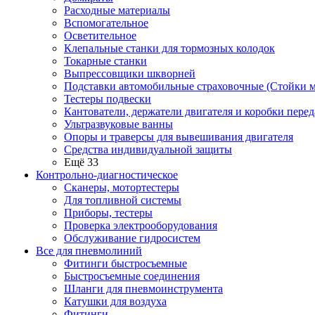
Расходные материалы
Вспомогательное
Осветительное
Клепальные станки для тормозных колодок
Токарные станки
Выпрессовщики шкворней
Подставки автомобильные страховочные (Стойки м
Тестеры подвески
Кантователи, держатели двигателя и коробки перед
Ультразвуковые ванны
Опоры и траверсы для вывешивания двигателя
Средства индивидуальной защиты
Ещё 33
Контрольно-диагностическое
Сканеры, мотортестеры
Для топливной системы
Приборы, тестеры
Проверка электрооборудования
Обслуживание гидросистем
Все для пневмолиний
Фитинги быстросъемные
Быстросъемные соединения
Шланги для пневмоинструмента
Катушки для воздуха
Фитинги