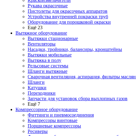
Краскоизмельчители
Рукава окрасочные
Пистолеты для окрасочных аппаратов
Устройства внутренней покраски труб
Оборудование для порошковой окраски
Ещё 23
Вытяжное оборудование
Вытяжки стационарные
Вентиляторы
Насадки, тройники, балансиры, кронштейны
Вытяжки мобильные
Вытяжка в полу
Рельсовые системы
Шланги вытяжные
Сварочная вентиляция, аспирация, фильтры маслян
Шланги
Катушки
Переходники
Запчасти для установок сбора выхлопных газов
Ещё 7
Компрессорное оборудование
Фиттинги и пневмосоединения
Компрессоры винтовые
Поршневые компрессоры
Ресиверы