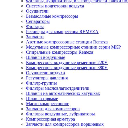
Фильтры, лубрикаторы, влагоотделители, блоки по
Системы подготовки воздуха
Осушители
Безмасляные компрессоры
Сепараторы
Фильтры
Ресиверы для компрессора REMEZA
Запчасти
Азотные компрессорные станции Remeza
Модульные компрессорные станции серии МКР
Спиральные компрессоры Remeza
Шланги воздушные
Компрессоры воздушные ременные 220V
Компрессоры воздушные ременные 380V
Осушители воздуха
Регуляторы давления
Фильтр-группы
Фильтры масловлагоотделители
Шланги на автоматических катушках
Шланги прямые
Масло компрессорное
Запчасти для компрессоров
Фильтры воздушные, лубрикаторы
Компрессорная арматура
Запчасти для компрессоров поршневых