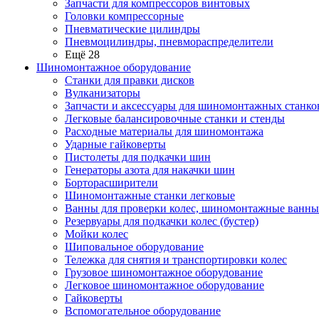
Запчасти для компрессоров винтовых
Головки компрессорные
Пневматические цилиндры
Пневмоцилиндры, пневмораспределители
Ещё 28
Шиномонтажное оборудование
Станки для правки дисков
Вулканизаторы
Запчасти и аксессуары для шиномонтажных станко
Легковые балансировочные станки и стенды
Расходные материалы для шиномонтажа
Ударные гайковерты
Пистолеты для подкачки шин
Генераторы азота для накачки шин
Борторасширители
Шиномонтажные станки легковые
Ванны для проверки колес, шиномонтажные ванны
Резервуары для подкачки колес (бустер)
Мойки колес
Шиповальное оборудование
Тележка для снятия и транспортировки колес
Грузовое шиномонтажное оборудование
Легковое шиномонтажное оборудование
Гайковерты
Вспомогательное оборудование