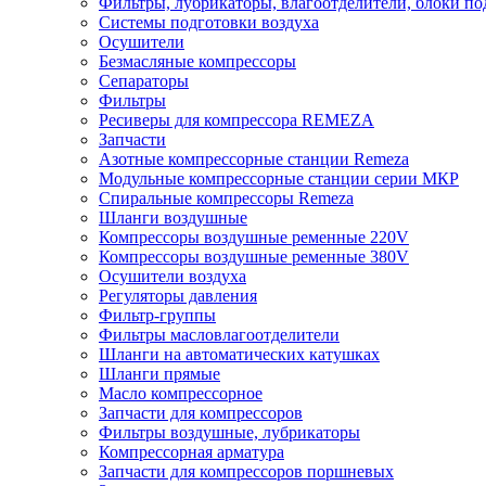
Фильтры, лубрикаторы, влагоотделители, блоки по
Системы подготовки воздуха
Осушители
Безмасляные компрессоры
Сепараторы
Фильтры
Ресиверы для компрессора REMEZA
Запчасти
Азотные компрессорные станции Remeza
Модульные компрессорные станции серии МКР
Спиральные компрессоры Remeza
Шланги воздушные
Компрессоры воздушные ременные 220V
Компрессоры воздушные ременные 380V
Осушители воздуха
Регуляторы давления
Фильтр-группы
Фильтры масловлагоотделители
Шланги на автоматических катушках
Шланги прямые
Масло компрессорное
Запчасти для компрессоров
Фильтры воздушные, лубрикаторы
Компрессорная арматура
Запчасти для компрессоров поршневых