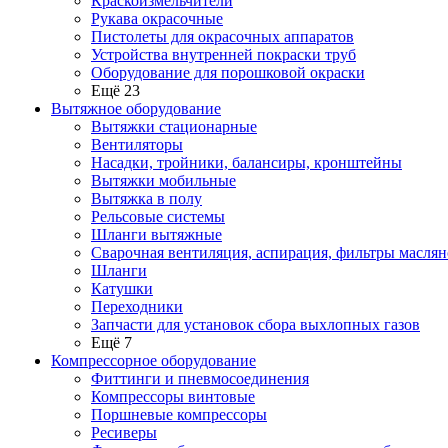
Краскоизмельчители
Рукава окрасочные
Пистолеты для окрасочных аппаратов
Устройства внутренней покраски труб
Оборудование для порошковой окраски
Ещё 23
Вытяжное оборудование
Вытяжки стационарные
Вентиляторы
Насадки, тройники, балансиры, кронштейны
Вытяжки мобильные
Вытяжка в полу
Рельсовые системы
Шланги вытяжные
Сварочная вентиляция, аспирация, фильтры маслян
Шланги
Катушки
Переходники
Запчасти для установок сбора выхлопных газов
Ещё 7
Компрессорное оборудование
Фиттинги и пневмосоединения
Компрессоры винтовые
Поршневые компрессоры
Ресиверы