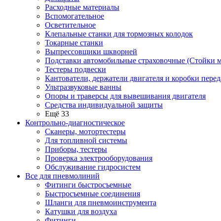
Расходные материалы
Вспомогательное
Осветительное
Клепальные станки для тормозных колодок
Токарные станки
Выпрессовщики шкворней
Подставки автомобильные страховочные (Стойки м
Тестеры подвески
Кантователи, держатели двигателя и коробки перед
Ультразвуковые ванны
Опоры и траверсы для вывешивания двигателя
Средства индивидуальной защиты
Ещё 33
Контрольно-диагностическое
Сканеры, мотортестеры
Для топливной системы
Приборы, тестеры
Проверка электрооборудования
Обслуживание гидросистем
Все для пневмолиний
Фитинги быстросъемные
Быстросъемные соединения
Шланги для пневмоинструмента
Катушки для воздуха
Фитинги