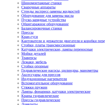
Шиномонтажные станки
Сварочные аппараты
Стенды экспресс-замены жидкостей
Оборудование для замены масла
Пуско-зарядные устройства
Общегаражное оборудование
Балансировочные станки
Прессы
Кран-гуси
Кантователи и держатели двигателя и коробки пере
Стойки, платы трансмиссионные
Катушки электрические, лампы переносные
Мойки деталей
Траверсы
Лежаки, мебель
Стойки опорные
Гидравлические насосы, цилиндры, манометры
Аксессуары для прессов
Индукционные нагреватели
Вспомогательное оборудование
Стяжки пружин
Лампы, фонарики, катушки электрические
Краны гидравлические
Прессы гидравлические
Домкраты