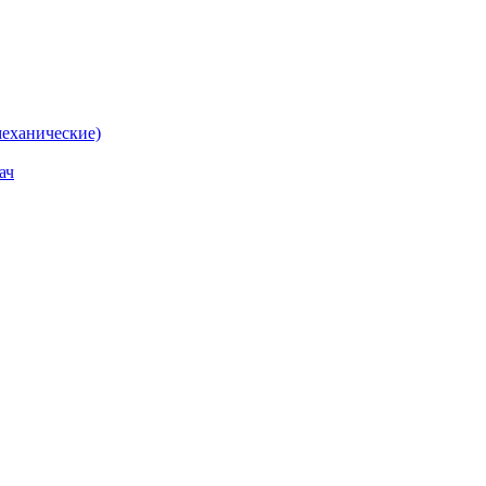
еханические)
ач