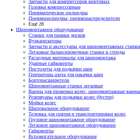
Запчасти для компрессоров винтовых
Головки компрессорные
Пневматические цилиндры
Пневмоцилиндры, пневмораспределители
Ещё 28
Шиномонтажное оборудование
Станки для правки дисков
Вулканизаторы
Запчасти и аксессуары для шиномонтажных станко
Легковые балансировочные станки и стенды
Расходные материалы для шиномонтажа
Ударные гайковерты
Пистолеты для подкачки шин
Генераторы азота для накачки шин
Борторасширители
Шиномонтажные станки легковые
Ванны для проверки колес, шиномонтажные ванны
Резервуары для подкачки колес (бустер)
Мойки колес
Шиповальное оборудование
Тележка для снятия и транспортировки колес
Грузовое шиномонтажное оборудование
Легковое шиномонтажное оборудование
Гайковерты
Вспомогательное оборудование